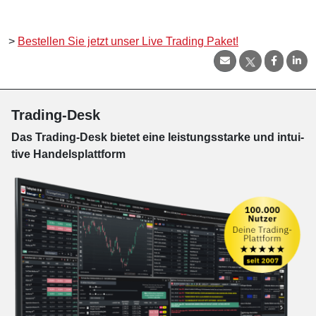
>
Bestellen Sie jetzt unser Live Trading Paket!
Trading-Desk
Das Trading-
Desk bie­tet eine leis­tungs­star­ke und in­tui­
tive Han­dels­platt­form