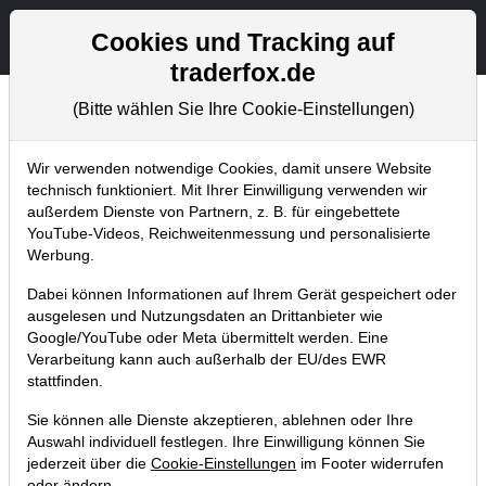
Aktien- und Artikelsuche
Seite
Cookies und Tracking auf
traderfox.de
(Bitte wählen Sie Ihre Cookie-Einstellungen)
Chartanalysen
Home
Blog
Chartanalysen
Wir verwenden notwendige Cookies, damit unsere Website
technisch funktioniert. Mit Ihrer Einwilligung verwenden wir
außerdem Dienste von Partnern, z. B. für eingebettete
Chartanalyse Activision Blizzard:
YouTube-Videos, Reichweitenmessung und personalisierte
Stagnierender Umsatz, doch die
Werbung.
Phantasie bleibt!
Dabei können Informationen auf Ihrem Gerät gespeichert oder
ausgelesen und Nutzungsdaten an Drittanbieter wie
04.08.2018 um 14:07 Uhr
|
P. Uhlschmied
Google/YouTube oder Meta übermittelt werden. Eine
Verarbeitung kann auch außerhalb der EU/des EWR
stattfinden.
Sie können alle Dienste akzeptieren, ablehnen oder Ihre
Auswahl individuell festlegen. Ihre Einwilligung können Sie
jederzeit über die
Cookie-Einstellungen
im Footer widerrufen
oder ändern.