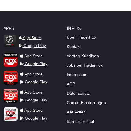
APPS
INFOS
Über TraderFox
App Store
Google Play
Kontakt
TraderFox Flash
TraderFox App
App Store
Vertrag Kündigen
Google Play
Jobs bei TraderFox
TraderFox Pro
App Store
Impressum
Google Play
AGB
TraderFox dpa-AFX ProFeed
App Store
Datenschutz
Google Play
Cookie-Einstellungen
TraderFox Live Trading
App Store
Alle Aktien
Google Play
Barrierefreiheit