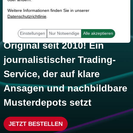
Research
Weitere Informationen finden Sie in unserer
Datenschutzrichtlinie
.
von TraderFox. Das
Einstellungen
Nur Notwendige
Alle akzeptieren
Original seit 2010! Ein
journalistischer Trading-
Service, der auf klare
Ansagen und nachbildbare
Musterdepots setzt
JETZT BESTELLEN