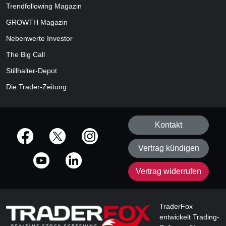
Trendfollowing Magazin
GROWTH
Magazin
Nebenwerte Investor
The Big Call
Stillhalter-Depot
Die Trader-Zeitung
Kontakt
offizielle Social Media-Accounts
Vertrag kündigen
Vertrag widerrufen
TraderFox
entwickelt Trading-