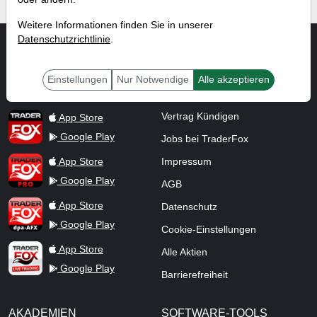
Weitere Informationen finden Sie in unserer
Datenschutzrichtlinie
.
APPS
INFOS
TraderFox Flash
Über TraderFox
App Store
Einstellungen
Nur Notwendige
Alle akzeptieren
Google Play
Kontakt
TraderFox App
Vertrag Kündigen
App Store
Google Play
Jobs bei TraderFox
TraderFox Pro
App Store
Impressum
Google Play
AGB
TraderFox dpa-AFX ProFeed
App Store
Datenschutz
Google Play
Cookie-Einstellungen
TraderFox Live Trading
App Store
Alle Aktien
Google Play
Barrierefreiheit
AKADEMIEN
SOFTWARE-TOOLS