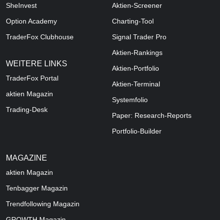
SheInvest
Aktien-Screener
Option Academy
Charting-Tool
TraderFox Clubhouse
Signal Trader Pro
Aktien-Rankings
WEITERE LINKS
Aktien-Portfolio
TraderFox Portal
Aktien-Terminal
aktien Magazin
Systemfolio
Trading-Desk
Paper: Research-Reports
Portfolio-Builder
MAGAZINE
aktien
Magazin
Tenbagger Magazin
Trendfollowing Magazin
GROWTH
Magazin