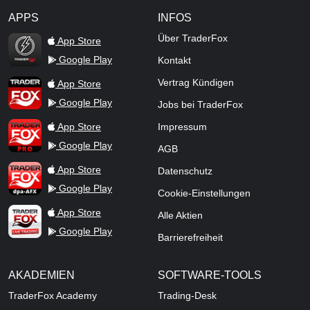
APPS
INFOS
TraderFox Flash
Über TraderFox
App Store
Google Play
Kontakt
TraderFox App
Vertrag Kündigen
App Store
Google Play
Jobs bei TraderFox
TraderFox Pro
App Store
Impressum
Google Play
AGB
TraderFox dpa-AFX ProFeed
App Store
Datenschutz
Google Play
Cookie-Einstellungen
TraderFox Live Trading
App Store
Alle Aktien
Google Play
Barrierefreiheit
AKADEMIEN
SOFTWARE-TOOLS
TraderFox Academy
Trading-Desk