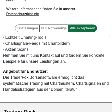
in welchen Marktphasen besonders gute Chance-Risiko-
Weitere Informationen finden Sie in unserer
Verhältnisse verspricht.
Datenschutzrichtlinie
.
Angebote für Unternehmen
Für Finanzportale bietet TraderFox eine Vielzahl von
Einstellungen
Nur Notwendige
Alle akzeptieren
Lösungen an.
- Echtzeit Charting-Tools
- Chartsignale-Feeds mit Chartbildern
- Aktien Scans
Nehmen Sie mit uns Kontakt auf und fordern Sie konkrete
Beispiele für unsere Leistungen an.
Angebot für Endnutzer:
Die TraderFox Börsensoftware ermöglicht das
systematische Trading mit Chartmustern, Chartsignalen und
Handelsstrategien aus der Börsenliteratur.
Trading-Desk