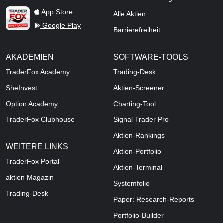
TraderFox Live Trading
App Store
Alle Aktien
Google Play
Barrierefreiheit
AKADEMIEN
SOFTWARE-TOOLS
TraderFox Academy
Trading-Desk
SheInvest
Aktien-Screener
Option Academy
Charting-Tool
TraderFox Clubhouse
Signal Trader Pro
Aktien-Rankings
WEITERE LINKS
Aktien-Portfolio
TraderFox Portal
Aktien-Terminal
aktien Magazin
Systemfolio
Trading-Desk
Paper: Research-Reports
Portfolio-Builder