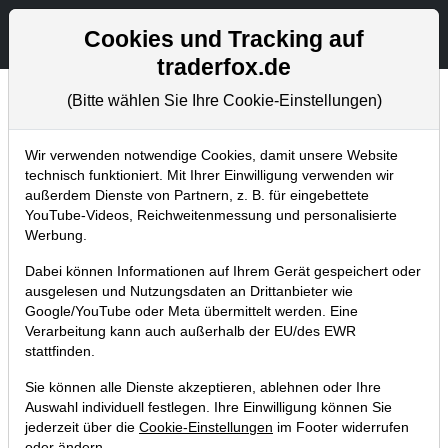
Aktien- und Artikelsuche
Seite
Cookies und Tracking auf
traderfox.de
(Bitte wählen Sie Ihre Cookie-Einstellungen)
Home
Willkommen bei Traderfox
Über TraderFox
Wir verwenden notwendige Cookies, damit unsere Website
technisch funktioniert. Mit Ihrer Einwilligung verwenden wir
Über TraderFox
außerdem Dienste von Partnern, z. B. für eingebettete
YouTube-Videos, Reichweitenmessung und personalisierte
Die TraderFox GmbH wurde 2007 von Simon Betschinger
Werbung.
und Martin König gegründet. TraderFox gehört zu den
führenden Unternehmen auf dem Gebiet der automatischen
Dabei können Informationen auf Ihrem Gerät gespeichert oder
ausgelesen und Nutzungsdaten an Drittanbieter wie
Chartmustererkennung, Echtzeit-Signalgenerierung und der
Google/YouTube oder Meta übermittelt werden. Eine
Visualisierung von Chartinformationen. Unser Ziel ist es,
Verarbeitung kann auch außerhalb der EU/des EWR
die wichtigsten und besten Trading-Strategien weltweit
stattfinden.
zusammen zu tragen und unseren Kunden den
Sie können alle Dienste akzeptieren, ablehnen oder Ihre
systematischen Handel mit den diversen Handelsstrategien
Auswahl individuell festlegen. Ihre Einwilligung können Sie
zu ermöglichen. Statistische Auswertungen der
jederzeit über die
Cookie-Einstellungen
im Footer widerrufen
Handelssignale geben Aufschluss darüber welches Signal
oder ändern.