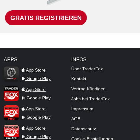
GRATIS REGISTRIEREN
APPS
INFOS
TraderFox Flash
Über TraderFox
App Store
Google Play
Kontakt
TraderFox App
Vertrag Kündigen
App Store
Google Play
Jobs bei TraderFox
TraderFox Pro
App Store
Impressum
Google Play
AGB
TraderFox dpa-AFX ProFeed
App Store
Datenschutz
Google Play
Cookie-Einstellungen