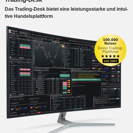
Das Trading-
Desk bie­tet eine leis­tungs­star­ke und in­tui­
tive Han­dels­platt­form