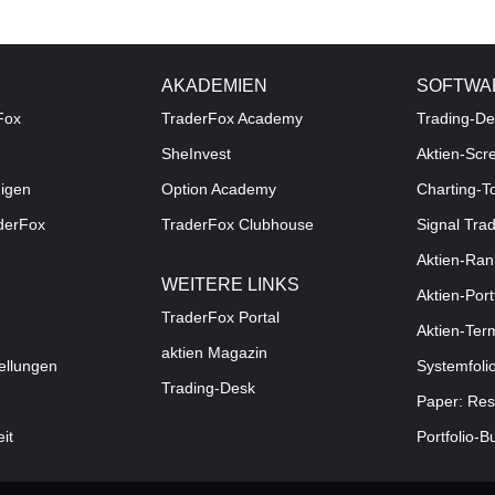
AKADEMIEN
SOFTWA
Fox
TraderFox Academy
Trading-De
SheInvest
Aktien-Scr
digen
Option Academy
Charting-T
aderFox
TraderFox Clubhouse
Signal Tra
Aktien-Ran
WEITERE LINKS
Aktien-Port
TraderFox Portal
Aktien-Ter
aktien Magazin
ellungen
Systemfoli
Trading-Desk
Paper: Res
eit
Portfolio-B