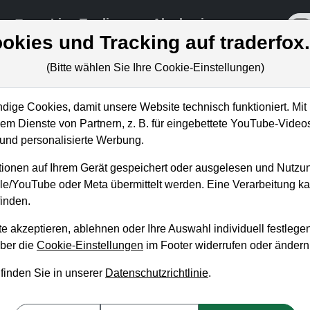
re
Live-Trading
Akademie
off
okies und Tracking auf traderfox
(Bitte wählen Sie Ihre Cookie-Einstellungen)
ige Cookies, damit unsere Website technisch funktioniert. Mit 
m Dienste von Partnern, z. B. für eingebettete YouTube-Video
Poster mi
nd personalisierte Werbung.
ionen auf Ihrem Gerät gespeichert oder ausgelesen und Nutzu
Börsenhi
gle/YouTube oder Meta übermittelt werden. Eine Verarbeitung 
inden.
500
e akzeptieren, ablehnen oder Ihre Auswahl individuell festlegen
über die
Cookie-Einstellungen
im Footer widerrufen oder ändern
Langfristig sind die US-Ak
 finden Sie in unserer
Datenschutzrichtlinie
.
genau 10 % pro Jahr gesti
Krisenzeiten geht schnell d