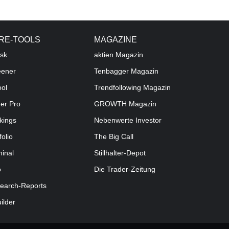
RE-TOOLS
MAGAZINE
sk
aktien
Magazin
eener
Tenbagger Magazin
ool
Trendfollowing Magazin
der Pro
GROWTH
Magazin
kings
Nebenwerte Investor
folio
The Big Call
minal
Stillhalter-Depot
o
Die Trader-Zeitung
earch-Reports
uilder