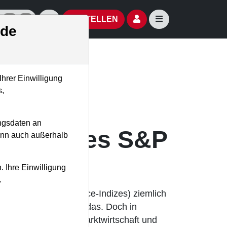
izielle Social Media-Accounts
Aktien- und Artikelsuche öffnen
Seitennavigation öf
BESTELLEN
.de
Ihrer Einwilligung
s,
t
ngsdaten an
storie des S&P
kann auch außerhalb
. Ihre Einwilligung
.
tienmärkte (Performance-Indizes) ziemlich
egen. Anleger wissen das. Doch in
as Vertrauen in die Marktwirtschaft und