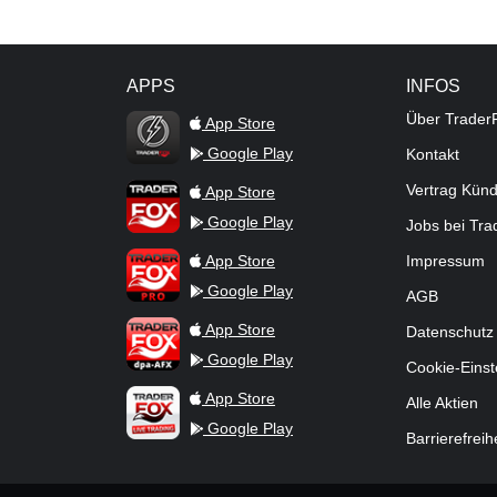
APPS
INFOS
TraderFox Flash
Über Trader
App Store
Google Play
Kontakt
TraderFox App
Vertrag Kün
App Store
Google Play
Jobs bei Tr
TraderFox Pro
App Store
Impressum
Google Play
AGB
TraderFox dpa-AFX ProFeed
App Store
Datenschutz
Google Play
Cookie-Einst
TraderFox Live Trading
App Store
Alle Aktien
Google Play
Barrierefreih