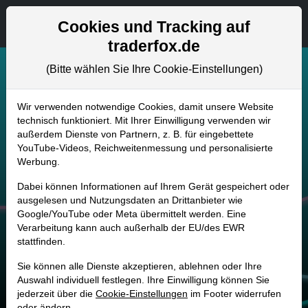
Aktien- und Artikelsuche
Seite
Cookies und Tracking auf
traderfox.de
(Bitte wählen Sie Ihre Cookie-Einstellungen)
Wir verwenden notwendige Cookies, damit unsere Website
technisch funktioniert. Mit Ihrer Einwilligung verwenden wir
Übersicht über
außerdem Dienste von Partnern, z. B. für eingebettete
YouTube-Videos, Reichweitenmessung und personalisierte
Werbung.
unsere
Dabei können Informationen auf Ihrem Gerät gespeichert oder
ausgelesen und Nutzungsdaten an Drittanbieter wie
Börsensoftware-
Google/YouTube oder Meta übermittelt werden. Eine
Verarbeitung kann auch außerhalb der EU/des EWR
stattfinden.
Applikationen
Sie können alle Dienste akzeptieren, ablehnen oder Ihre
Auswahl individuell festlegen. Ihre Einwilligung können Sie
So kannst Du unsere Trading-Plattform einsetzen,
jederzeit über die
Cookie-Einstellungen
im Footer widerrufen
oder ändern.