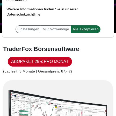
um erfolgreich an den Märkten zu handeln! Unsere
Software ist in 2 Produktlinien gegliedert:
Weitere Informationen finden Sie in unserer
Datenschutzrichtlinie
.
Einstellungen
Nur Notwendige
Alle akzeptieren
TraderFox Börsensoftware
ABOPAKET 29 € PRO MONAT
(Laufzeit: 3 Monate | Gesamtpreis: 87,- €)