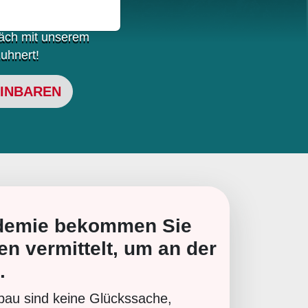
iele geeignet?
räch mit unserem
uhnert!
INBAREN
ademie bekommen Sie
n vermittelt, um an der
.
au sind keine Glückssache,