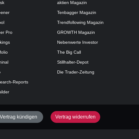
sk
aktien
Magazin
eener
Tenbagger Magazin
ool
Trendfollowing Magazin
der Pro
GROWTH
Magazin
kings
Nebenwerte Investor
folio
The Big Call
minal
Stillhalter-Depot
o
Die Trader-Zeitung
earch-Reports
uilder
Vertrag kündigen
Vertrag widerrufen