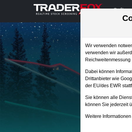
Softwa
Co
Wir verwenden notwend
verwenden wir außerde
Reichweitenmessung u
Je
Dabei können Informat
Drittanbieter wie Goo
der EU/des EWR stattf
Sie können alle Dienst
können Sie jederzeit 
Die Tra
Weitere Informationen