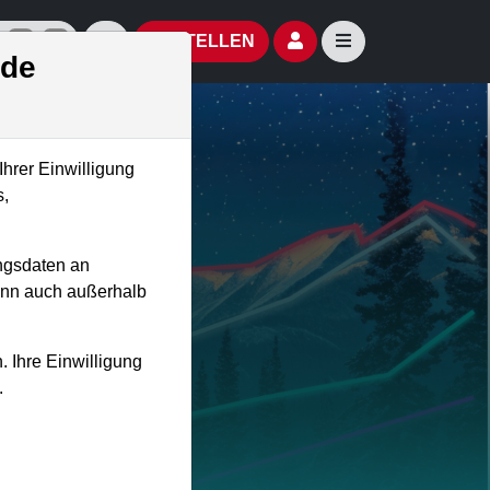
izielle Social Media-Accounts
Aktien- und Artikelsuche öffnen
Seitennavigation öf
BESTELLEN
.de
Ihrer Einwilligung
s,
rse
ngsdaten an
kann auch außerhalb
n
. Ihre Einwilligung
.
 Wissen!