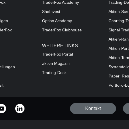
Fox
TraderFox Academy
Trading-De
SheInvest
Aktien-Scr
digen
Option Academy
Charting-T
aderFox
TraderFox Clubhouse
Signal Tra
Aktien-Ran
WEITERE LINKS
Aktien-Port
TraderFox Portal
Aktien-Ter
aktien Magazin
ellungen
Systemfoli
Trading-Desk
Paper: Res
eit
Portfolio-B
Kontakt