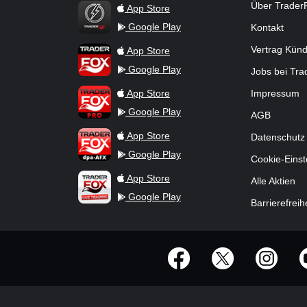
TraderFox Flash
Über Trader
App Store
Google Play
Kontakt
TraderFox App
Vertrag Kün
App Store
Google Play
Jobs bei Tr
TraderFox Pro
App Store
Impressum
Google Play
AGB
TraderFox dpa-AFX ProFeed
App Store
Datenschutz
Google Play
Cookie-Einst
TraderFox Live Trading
App Store
Alle Aktien
Google Play
Barrierefreih
offizielle Social Media-Accounts