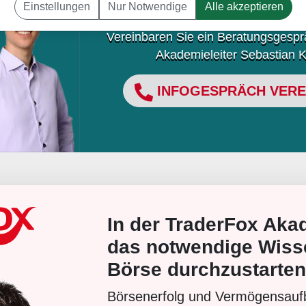
Einstellungen
Nur Notwendige
Alle akzeptieren
Welche Akademie ist für Ihre Lernz
Vereinbaren Sie ein Beratungsgesp
Akademieleiter Sebastian K
INFOGESPRÄCH VERE
In der TraderFox Ak
das notwendige Wisse
Börse durchzustarten
Börsenerfolg und Vermögensaufb