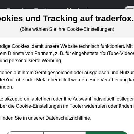
re
Live-Trading
Akademie
off
okies und Tracking auf traderfox
(Bitte wählen Sie Ihre Cookie-Einstellungen)
ige Cookies, damit unsere Website technisch funktioniert. Mit 
m Dienste von Partnern, z. B. für eingebettete YouTube-Video
nd personalisierte Werbung.
der kann an der Bö
ionen auf Ihrem Gerät gespeichert oder ausgelesen und Nutzu
gle/YouTube oder Meta übermittelt werden. Eine Verarbeitung 
sein Geld vermehre
inden.
e akzeptieren, ablehnen oder Ihre Auswahl individuell festlegen
über die
Cookie-Einstellungen
im Footer widerrufen oder ändern
derFox-Akademien vermitteln das dafür notwendige
 finden Sie in unserer
Datenschutzrichtlinie
.