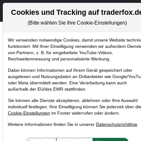
Aktien- und Artikel
Cookies und Tracking auf traderfox.d
(Bitte wählen Sie Ihre Cookie-Einstellungen)
Wir verwenden notwendige Cookies, damit unsere Website techni
Home
Datenschutz
funktioniert. Mit Ihrer Einwilligung verwenden wir außerdem Dienst
von Partnern, z. B. für eingebettete YouTube-Videos,
Reichweitenmessung und personalisierte Werbung.
Datenschutzhinweise
Dabei können Informationen auf Ihrem Gerät gespeichert oder
(Informationspflichten nach
ausgelesen und Nutzungsdaten an Drittanbieter wie Google/YouT
oder Meta übermittelt werden. Eine Verarbeitung kann auch
Art. 13 DSGVO)
außerhalb der EU/des EWR stattfinden.
Sie können alle Dienste akzeptieren, ablehnen oder Ihre Auswahl
individuell festlegen. Ihre Einwilligung können Sie jederzeit über di
1
Name und Kontaktdaten des
Cookie-Einstellungen
im Footer widerrufen oder ändern.
Verantwortlichen
Weitere Informationen finden Sie in unserer
Datenschutzrichtlinie
.