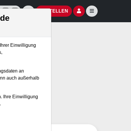
izielle Social Media-Accounts
Aktien- und Artikelsuche öffnen
Seitennavigation öf
BESTELLEN
.de
Ihrer Einwilligung
s,
garantiert keine
ngsdaten an
assen.
kann auch außerhalb
. Ihre Einwilligung
.
issen