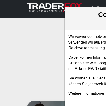
Softwa
Co
Wir verwenden notwend
verwenden wir außerde
Reichweitenmessung u
Abonniere jetzt
Dabei können Informat
neuen
Drittanbieter wie Goo
der EU/des EWR stattf
Sie können alle Dienst
können Sie jederzeit 
Alle 
Weitere Informationen