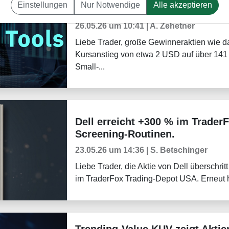
Einstellungen
Nur Notwendige
Alle akzeptieren
Trendstabile Small- & Mid-Cap
Trader-Blog
26.05.26 um 10:41 | A. Zehetner
Liebe Trader, große Gewinneraktien wie 
Kursanstieg von etwa 2 USD auf über 141 
Small-...
Dell erreicht +300 % im Trader
Weekly Briefing
Screening-Routinen.
23.05.26 um 14:36 | S. Betschinger
Liebe Trader, die Aktie von Dell überschri
im TraderFox Trading-Depot USA. Erneut hab
Trending-Value KUV zeigt Aktie
Trader-Blog