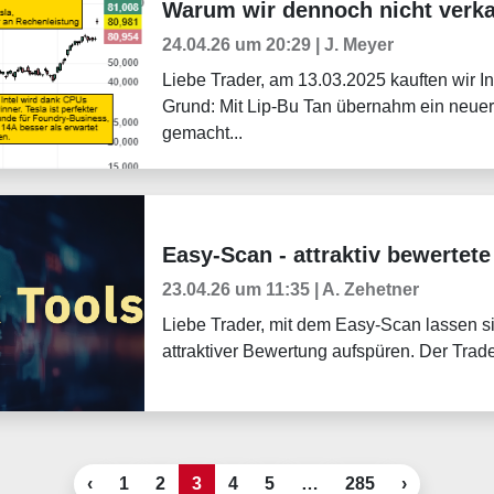
Warum wir dennoch nicht verka
24.04.26 um 20:29 | J. Meyer
Liebe Trader, am 13.03.2025 kauften wir I
Grund: Mit Lip-Bu Tan übernahm ein neue
gemacht...
Easy-Scan - attraktiv bewertete
Trader-Blog
23.04.26 um 11:35 | A. Zehetner
Liebe Trader, mit dem Easy-Scan lassen si
attraktiver Bewertung aufspüren. Der Trad
‹
1
2
3
4
5
…
285
›