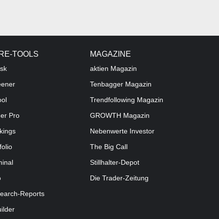
RE-TOOLS
MAGAZINE
sk
aktien
Magazin
eener
Tenbagger Magazin
ool
Trendfollowing Magazin
der Pro
GROWTH
Magazin
kings
Nebenwerte Investor
folio
The Big Call
minal
Stillhalter-Depot
o
Die Trader-Zeitung
earch-Reports
uilder