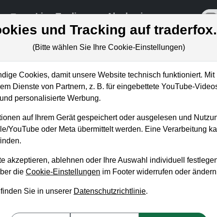
re
Live-Trading
Akademie
off
okies und Tracking auf traderfox
(Bitte wählen Sie Ihre Cookie-Einstellungen)
ige Cookies, damit unsere Website technisch funktioniert. Mit 
Blog
m Dienste von Partnern, z. B. für eingebettete YouTube-Video
nd personalisierte Werbung.
 unseren wöchentlichen kostenlosen Newsletter, um 
ionen auf Ihrem Gerät gespeichert oder ausgelesen und Nutzu
 Aktienanalysen oder Weiterentwicklungen zu verp
gle/YouTube oder Meta übermittelt werden. Eine Verarbeitung 
inden.
NEWSLETTER ABONNIEREN
e akzeptieren, ablehnen oder Ihre Auswahl individuell festlegen
über die
Cookie-Einstellungen
im Footer widerrufen oder ändern
Artikel
Aktuelles
Weekly Briefing
Trader-Blog
Tradingerfolge
W
 finden Sie in unserer
Datenschutzrichtlinie
.