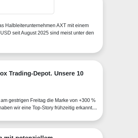
s am Jahreshoch
das Halbleiterunternehmen AXT mit einem
USD seit August 2025 sind meist unter den
Fox Trading-Depot. Unsere 10
tt am gestrigen Freitag die Marke von +300 %
en wir eine Top-Story frühzeitig erkannt....
n mit potenziellem