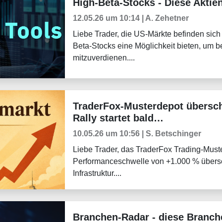
High-Beta-Stocks - Diese Aktie
Trader-Blog
12.05.26 um 10:14 | A. Zehetner
Liebe Trader, die US-Märkte befinden sic
Beta-Stocks eine Möglichkeit bieten, um 
mitzuverdienen....
TraderFox-Musterdepot übersch
Weekly Briefing
Rally startet bald…
10.05.26 um 10:56 | S. Betschinger
Liebe Trader, das TraderFox Trading-Muste
Performanceschwelle von +1.000 % überschr
Infrastruktur....
Branchen-Radar - diese Branche
Trader-Blog