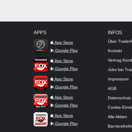
APPS
INFOS
TraderFox Flash
Über Trader
App Store
Google Play
Kontakt
TraderFox App
Vertrag Kün
App Store
Google Play
Jobs bei Tr
TraderFox Pro
App Store
Impressum
Google Play
AGB
TraderFox dpa-AFX ProFeed
App Store
Datenschutz
Google Play
Cookie-Einst
TraderFox Live Trading
App Store
Alle Aktien
Google Play
Barrierefreih