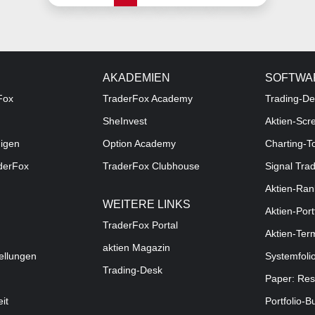
AKADEMIEN
SOFTWA
Fox
TraderFox Academy
Trading-De
SheInvest
Aktien-Scr
digen
Option Academy
Charting-T
aderFox
TraderFox Clubhouse
Signal Tra
Aktien-Ran
WEITERE LINKS
Aktien-Port
TraderFox Portal
Aktien-Ter
aktien Magazin
ellungen
Systemfoli
Trading-Desk
Paper: Res
eit
Portfolio-B