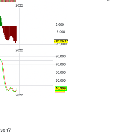
.
ssen?