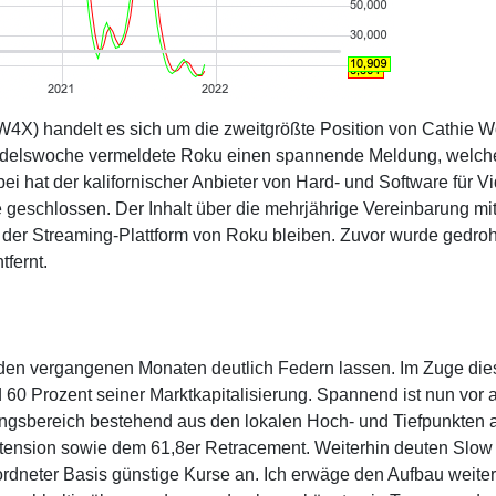
X) handelt es sich um die zweitgrößte Position von Cathie 
ndelswoche vermeldete Roku einen spannende Meldung, welch
ei hat der kalifornischer Anbieter von Hard- und Software für V
 geschlossen. Der Inhalt über die mehrjährige Vereinbarung mi
der Streaming-Plattform von Roku bleiben. Zuvor wurde gedroh
tfernt.
n den vergangenen Monaten deutlich Federn lassen. Im Zuge die
d 60 Prozent seiner Marktkapitalisierung. Spannend ist nun vor 
zungsbereich bestehend aus den lokalen Hoch- und Tiefpunkten 
tension sowie dem 61,8er Retracement. Weiterhin deuten Slow
neter Basis günstige Kurse an. Ich erwäge den Aufbau weiter