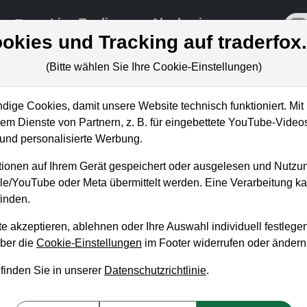
re
Live-Trading
Akademie
off
okies und Tracking auf traderfox
(Bitte wählen Sie Ihre Cookie-Einstellungen)
ige Cookies, damit unsere Website technisch funktioniert. Mit 
m Dienste von Partnern, z. B. für eingebettete YouTube-Video
instiegsgeschenk bei
nd personalisierte Werbung.
tion!
ionen auf Ihrem Gerät gespeichert oder ausgelesen und Nutzu
gle/YouTube oder Meta übermittelt werden. Eine Verarbeitung 
inden.
e akzeptieren, ablehnen oder Ihre Auswahl individuell festlegen
über die
Cookie-Einstellungen
im Footer widerrufen oder ändern
 finden Sie in unserer
Datenschutzrichtlinie
.