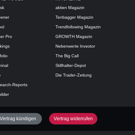
sk
aktien
Magazin
eener
Tenbagger Magazin
ool
Trendfollowing Magazin
der Pro
GROWTH
Magazin
kings
Nebenwerte Investor
folio
The Big Call
minal
Stillhalter-Depot
o
Die Trader-Zeitung
earch-Reports
uilder
Vertrag kündigen
Vertrag widerrufen