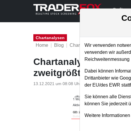
Softwa
Co
Chartanalysen
Home
Blog
Chartanalysen
Wir verwenden notwend
verwenden wir außerde
Chartanalyse Roku: E
Reichweitenmessung u
zweitgrößter Ark-Posi
Dabei können Informat
Drittanbieter wie Goo
13.12.2021 um 08:08 Uhr
|
P. Uhlschmied
der EU/des EWR stattf
Sie können alle Dienst
können Sie jederzeit 
Weitere Informationen