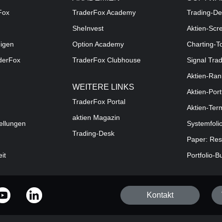
Fox
TraderFox Academy
Trading-De
SheInvest
Aktien-Scr
digen
Option Academy
Charting-T
aderFox
TraderFox Clubhouse
Signal Tra
Aktien-Ran
WEITERE LINKS
Aktien-Port
TraderFox Portal
Aktien-Ter
aktien Magazin
ellungen
Systemfoli
Trading-Desk
Paper: Res
eit
Portfolio-B
Kontakt