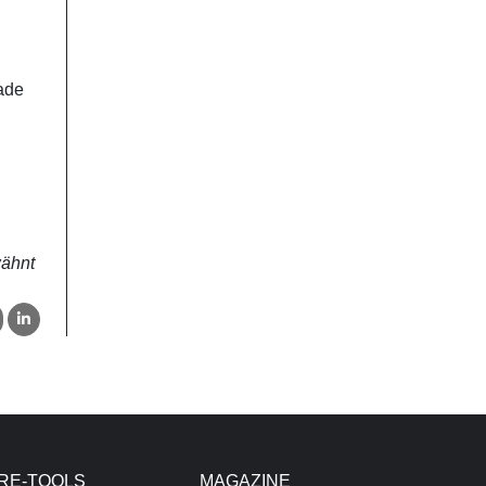
rade
wähnt
RE-TOOLS
MAGAZINE