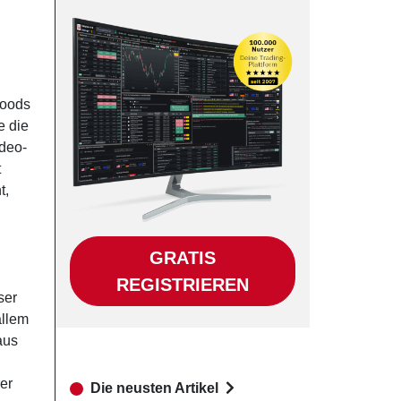
Woods
e die
ideo-
t
t,
GRATIS
REGISTRIEREN
ser
allem
aus
er
Die neusten Artikel