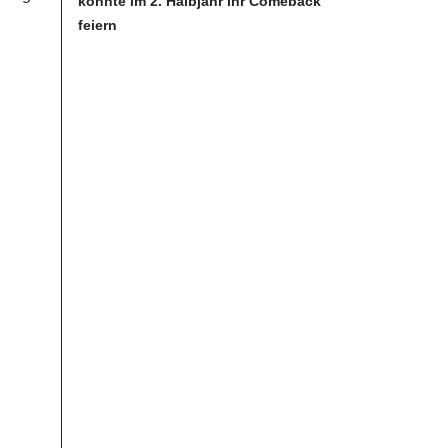
könnte im 2. Halbjahr ihr Comeback
feiern