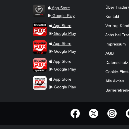
Über Trader
App Store
Google Play
Kontakt
TraderFox Flash
TraderFox App
App Store
Vertrag Kün
Google Play
Jobs bei Tr
TraderFox Pro
App Store
Impressum
Google Play
AGB
TraderFox dpa-AFX ProFeed
App Store
Datenschutz
Google Play
Cookie-Einst
TraderFox Live Trading
App Store
Alle Aktien
Google Play
Barrierefreih
offizielle Social Media-Accounts