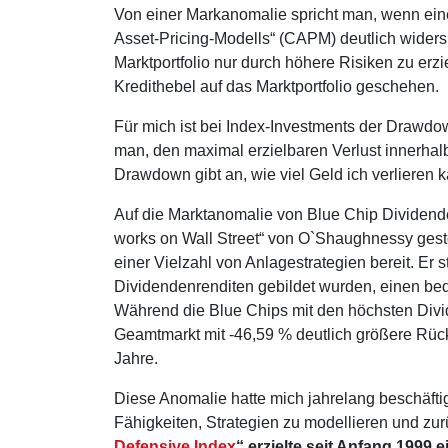
Von einer Markanomalie spricht man, wenn eine
Asset-Pricing-Modells“ (CAPM) deutlich wider
Marktportfolio nur durch höhere Risiken zu erz
Kredithebel auf das Marktportfolio geschehen.
Für mich ist bei Index-Investments der Drawd
man, den maximal erzielbaren Verlust innerhal
Drawdown gibt an, wie viel Geld ich verlieren 
Auf die Marktanomalie von Blue Chip Dividende
works on Wall Street“ von O`Shaughnessy ges
einer Vielzahl von Anlagestrategien bereit. Er s
Dividendenrenditen gebildet wurden, einen b
Während die Blue Chips mit den höchsten Divid
Geamtmarkt mit -46,59 % deutlich größere Rüc
Jahre.
Diese Anomalie hatte mich jahrelang beschäftig
Fähigkeiten, Strategien zu modellieren und zu
Defensive Index
“ erzielte seit Anfang 1999 