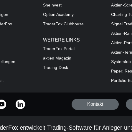
SheInvest
Aktien-Scr
digen
Option Academy
Charting-T
aderFox
TraderFox Clubhouse
Signal Tra
Aktien-Ran
WEITERE LINKS
Aktien-Port
TraderFox Portal
Aktien-Ter
aktien Magazin
ellungen
Systemfoli
Trading-Desk
Paper: Res
eit
Portfolio-B
Kontakt
derFox entwickelt Trading-Software für Anleger un