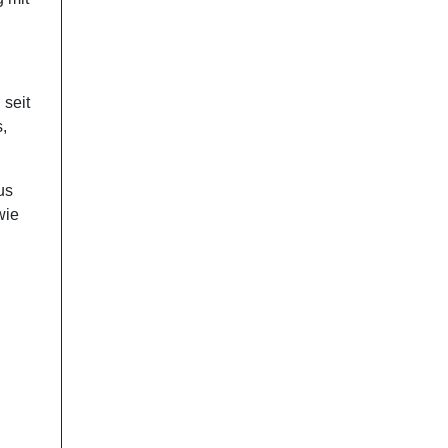
 seit
,
us
wie