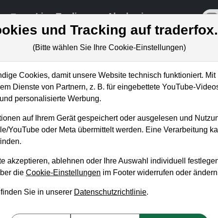
re
Live-Trading
Akademie
off
okies und Tracking auf traderfox
(Bitte wählen Sie Ihre Cookie-Einstellungen)
ige Cookies, damit unsere Website technisch funktioniert. Mit 
m Dienste von Partnern, z. B. für eingebettete YouTube-Video
umne: "Wenn ich Milliardär
nd personalisierte Werbung.
ionen auf Ihrem Gerät gespeichert oder ausgelesen und Nutzu
gle/YouTube oder Meta übermittelt werden. Eine Verarbeitung 
inden.
e akzeptieren, ablehnen oder Ihre Auswahl individuell festlegen
über die
Cookie-Einstellungen
im Footer widerrufen oder ändern
 finden Sie in unserer
Datenschutzrichtlinie
.