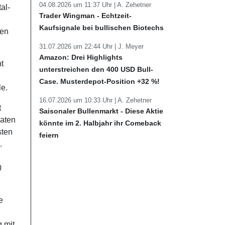
04.08.2026 um 11:37 Uhr |
A. Zehetner
al-
Trader Wingman - Echtzeit-
Kaufsignale bei bullischen Biotechs
nen
31.07.2026 um 22:44 Uhr |
J. Meyer
Amazon: Drei Highlights
t
unterstreichen den 400 USD Bull-
Case. Musterdepot-Position +32 %!
le.
16.07.2026 um 10:33 Uhr |
A. Zehetner
t
Saisonaler Bullenmarkt - Diese Aktie
Daten
könnte im 2. Halbjahr ihr Comeback
sten
feiern
.
0
e
 mit