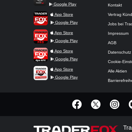
Google Play
Kontakt
TraderFox Flash
TraderFox App
App Store
Vertrag Kün
Google Play
Jobs bei Tr
TraderFox Pro
App Store
Impressum
Google Play
AGB
TraderFox dpa-AFX ProFeed
App Store
Datenschutz
Google Play
Cookie-Einst
TraderFox Live Trading
App Store
Alle Aktien
Google Play
Barrierefreih
offizielle Social Media-Accounts
Tra