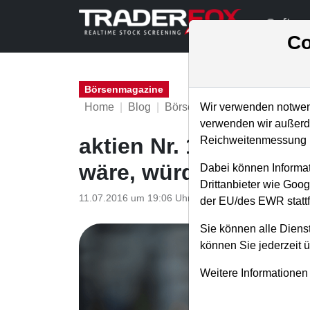
Softwa
Co
Börsenmagazine
Home
Blog
Börsenmagazine
Wir verwenden notwend
verwenden wir außerde
aktien Nr. 18 und Kol
Reichweitenmessung u
wäre, würde ich..."
Dabei können Informat
Drittanbieter wie Goo
11.07.2016 um 19:06 Uhr
|
TraderFox GmbH
der EU/des EWR stattf
Sie können alle Dienst
können Sie jederzeit 
Weitere Informationen