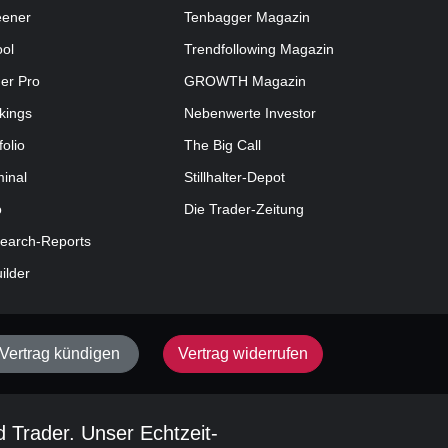
eener
Tenbagger Magazin
ool
Trendfollowing Magazin
der Pro
GROWTH
Magazin
kings
Nebenwerte Investor
folio
The Big Call
minal
Stillhalter-Depot
o
Die Trader-Zeitung
earch-Reports
uilder
Vertrag kündigen
Vertrag widerrufen
d Trader. Unser Echtzeit-