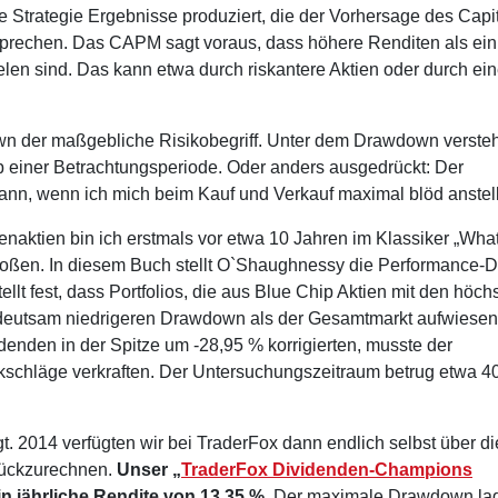
 Strategie Ergebnisse produziert, die der Vorhersage des Capit
sprechen. Das CAPM sagt voraus, dass höhere Renditen als ein
ielen sind. Das kann etwa durch riskantere Aktien oder durch ei
own der maßgebliche Risikobegriff. Unter dem Drawdown versteh
b einer Betrachtungsperiode. Oder anders ausgedrückt: Der
kann, wenn ich mich beim Kauf und Verkauf maximal blöd anstel
naktien bin ich erstmals vor etwa 10 Jahren im Klassiker „Wha
toßen. In diesem Buch stellt O`Shaughnessy die Performance-
tellt fest, dass Portfolios, die aus Blue Chip Aktien mit den höch
edeutsam niedrigeren Drawdown als der Gesamtmarkt aufwiesen
enden in der Spitze um -28,95 % korrigierten, musste der
kschläge verkraften. Der Untersuchungszeitraum betrug etwa 4
t. 2014 verfügten wir bei TraderFox dann endlich selbst über di
rückzurechnen.
Unser „
TraderFox Dividenden-Champions
ein jährliche Rendite von 13,35 %
. Der maximale Drawdown lag