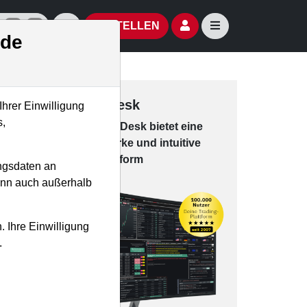
izielle Social Media-Accounts
Aktien- und Artikelsuche öffnen
Seitennavigation öf
BESTELLEN
.de
Trading-Desk
Ihrer Einwilligung
s,
Das Trading-
Desk bie­tet eine
leis­tungs­star­ke und in­tui­tive
Han­dels­platt­form
ngsdaten an
kann auch außerhalb
. Ihre Einwilligung
.