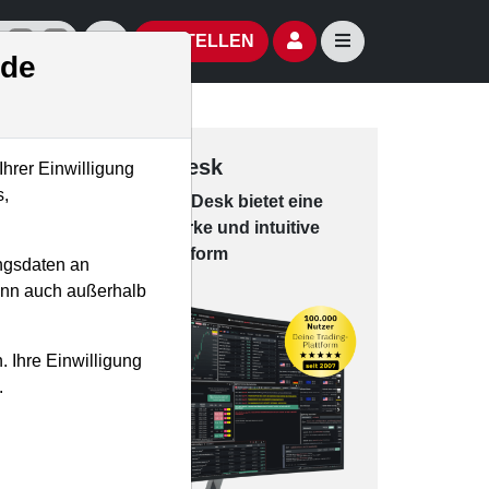
izielle Social Media-Accounts
Aktien- und Artikelsuche öffnen
Seitennavigation öf
BESTELLEN
.de
Trading-Desk
Ihrer Einwilligung
s,
Das Trading-
Desk bie­tet eine
leis­tungs­star­ke und in­tui­tive
Han­dels­platt­form
ngsdaten an
kann auch außerhalb
. Ihre Einwilligung
.