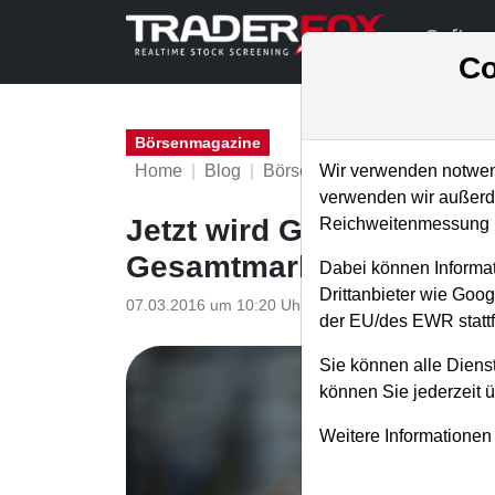
Softwa
Co
Börsenmagazine
Home
Blog
Börsenmagazine
Wir verwenden notwend
verwenden wir außerde
Jetzt wird Geld verdient
Reichweitenmessung u
Gesamtmarkt links liege
Dabei können Informat
Drittanbieter wie Goo
07.03.2016 um 10:20 Uhr
|
TraderFox GmbH
der EU/des EWR stattf
Sie können alle Dienst
können Sie jederzeit 
Weitere Informationen