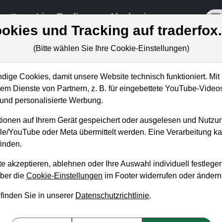
re
Live-Trading
Akademie
off
okies und Tracking auf traderfox
(Bitte wählen Sie Ihre Cookie-Einstellungen)
ige Cookies, damit unsere Website technisch funktioniert. Mit 
m Dienste von Partnern, z. B. für eingebettete YouTube-Video
: TraderFox-Konzepte lassen den
nd personalisierte Werbung.
n!
ionen auf Ihrem Gerät gespeichert oder ausgelesen und Nutzu
gle/YouTube oder Meta übermittelt werden. Eine Verarbeitung 
inden.
e akzeptieren, ablehnen oder Ihre Auswahl individuell festlegen
über die
Cookie-Einstellungen
im Footer widerrufen oder ändern
 finden Sie in unserer
Datenschutzrichtlinie
.