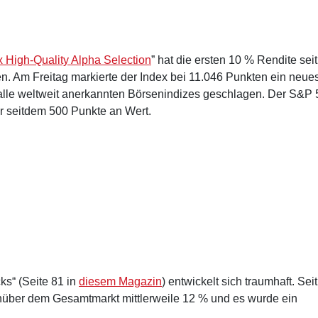
 High-Quality Alpha Selection
” hat die ersten 10 % Rendite seit
n. Am Freitag markierte der Index bei 11.046 Punkten ein neue
 alle weltweit anerkannten Börsenindizes geschlagen. Der S&P
or seitdem 500 Punkte an Wert.
ks“ (Seite 81 in
diesem Magazin
) entwickelt sich traumhaft. Seit
nüber dem Gesamtmarkt mittlerweile 12 % und es wurde ein