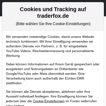
Aktien- und Artikelsuche
Seite
Cookies und Tracking auf
traderfox.de
(Bitte wählen Sie Ihre Cookie-Einstellungen)
Chartanalysen
Home
Blog
Chartanalysen
Wir verwenden notwendige Cookies, damit unsere Website
technisch funktioniert. Mit Ihrer Einwilligung verwenden wir
außerdem Dienste von Partnern, z. B. für eingebettete
Chartanalyse Adidas:
YouTube-Videos, Reichweitenmessung und personalisierte
Kursschwäche nutzen?
Werbung.
Dabei können Informationen auf Ihrem Gerät gespeichert oder
17.01.2022 um 07:52 Uhr
|
P. Uhlschmied
ausgelesen und Nutzungsdaten an Drittanbieter wie
Google/YouTube oder Meta übermittelt werden. Eine
Verarbeitung kann auch außerhalb der EU/des EWR
stattfinden.
Sie können alle Dienste akzeptieren, ablehnen oder Ihre
Auswahl individuell festlegen. Ihre Einwilligung können Sie
jederzeit über die
Cookie-Einstellungen
im Footer widerrufen
oder ändern.