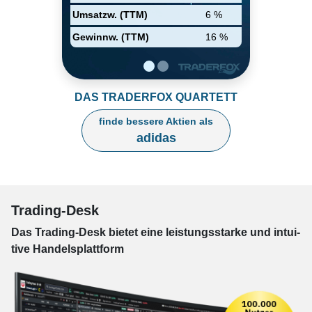
Umsatzw. (TTM)
6 %
Gewinnw. (TTM)
16 %
DAS TRADERFOX QUARTETT
finde bessere Aktien als
adidas
Trading-Desk
Das Trading-
Desk bie­tet eine leis­tungs­star­ke und in­tui­
tive Han­dels­platt­form