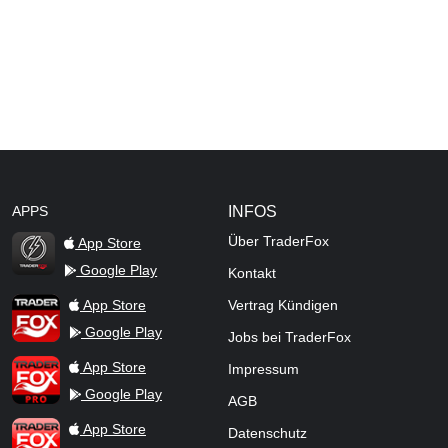
APPS
INFOS
Über TraderFox
App Store
Google Play
Kontakt
TraderFox Flash
TraderFox App
App Store
Vertrag Kündigen
Google Play
Jobs bei TraderFox
TraderFox Pro
App Store
Impressum
Google Play
AGB
TraderFox dpa-AFX ProFeed
App Store
Datenschutz