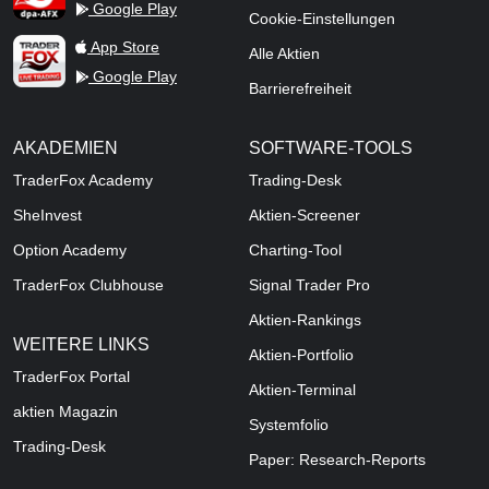
Google Play
Cookie-Einstellungen
TraderFox Live Trading
App Store
Alle Aktien
Google Play
Barrierefreiheit
AKADEMIEN
SOFTWARE-TOOLS
TraderFox Academy
Trading-Desk
SheInvest
Aktien-Screener
Option Academy
Charting-Tool
TraderFox Clubhouse
Signal Trader Pro
Aktien-Rankings
WEITERE LINKS
Aktien-Portfolio
TraderFox Portal
Aktien-Terminal
aktien Magazin
Systemfolio
Trading-Desk
Paper: Research-Reports