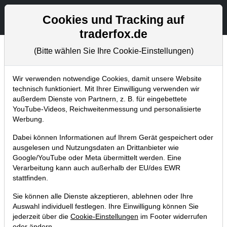
Aktien- und Artikelsuche
Seite
Cookies und Tracking auf
traderfox.de
(Bitte wählen Sie Ihre Cookie-Einstellungen)
Chartanalysen
Home
Blog
Chartanalysen
Wir verwenden notwendige Cookies, damit unsere Website
technisch funktioniert. Mit Ihrer Einwilligung verwenden wir
außerdem Dienste von Partnern, z. B. für eingebettete
Evotec steigt um 8 % nach den
YouTube-Videos, Reichweitenmessung und personalisierte
Quartalszahlen – Über 200 %
Werbung.
Performance in den letzten 12
Dabei können Informationen auf Ihrem Gerät gespeichert oder
Monaten – Wie weit kann die Aktie
ausgelesen und Nutzungsdaten an Drittanbieter wie
Google/YouTube oder Meta übermittelt werden. Eine
noch laufen?
Verarbeitung kann auch außerhalb der EU/des EWR
11.05.2017 um 14:40 Uhr
|
TraderFox GmbH
stattfinden.
Sie können alle Dienste akzeptieren, ablehnen oder Ihre
Auswahl individuell festlegen. Ihre Einwilligung können Sie
jederzeit über die
Cookie-Einstellungen
im Footer widerrufen
oder ändern.