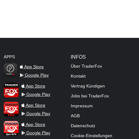
APPS
INFOS
Über TraderFox
App Store
Google Play
Kontakt
TraderFox Flash
TraderFox App
App Store
Vertrag Kündigen
Google Play
Jobs bei TraderFox
TraderFox Pro
App Store
Impressum
Google Play
AGB
TraderFox dpa-AFX ProFeed
App Store
Datenschutz
Google Play
Cookie-Einstellungen