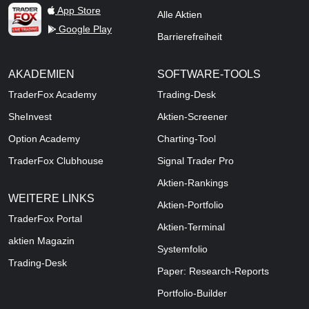
TraderFox Live Trading
App Store
Alle Aktien
Google Play
Barrierefreiheit
AKADEMIEN
SOFTWARE-TOOLS
TraderFox Academy
Trading-Desk
SheInvest
Aktien-Screener
Option Academy
Charting-Tool
TraderFox Clubhouse
Signal Trader Pro
Aktien-Rankings
WEITERE LINKS
Aktien-Portfolio
TraderFox Portal
Aktien-Terminal
aktien Magazin
Systemfolio
Trading-Desk
Paper: Research-Reports
Portfolio-Builder