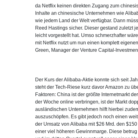
da Netflix keinen direkten Zugang zum chines
Inhalte an chinesische Unternehmen wie Alibaba
wie jedem Land der Welt verfügbar. Dann müsste
Reed Hastings sicher. Dieser gestand zuletzt j
leicht vorgestellt hat. Umso schmerzhafter wä
mit Netflix nutzt um nun einen komplett eigen
Green, Manager der Venture Capital-Investme
Der Kurs der Alibaba-Aktie konnte sich seit Ja
steht der Tech-Riese kurz davor Amazon zu über
Faktoren: China ist der größte Internetmarkt de
der Woche online verbringen, ist der Markt do
ausländischen Unternehmen hilft hierbei zude
auszuschöpfen. Es gibt jedoch noch einen we
der Umsatz von Alibaba mit $26 Mrd. den $150 
einer viel höheren Gewinnmarge. Diese betrug 