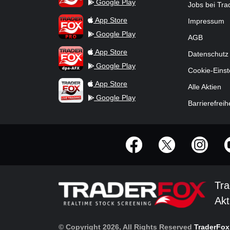
Google Play
Jobs bei Tr
TraderFox Pro
App Store
Impressum
Google Play
AGB
TraderFox dpa-AFX ProFeed
App Store
Datenschutz
Google Play
Cookie-Einst
TraderFox Live Trading
App Store
Alle Aktien
Google Play
Barrierefreih
offizielle Social Media-Accounts
Tra
Akt
© Copyright 2026, All Rights Reserved
TraderFo