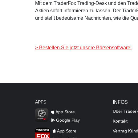
Mit dem TraderFox Trading-Desk und den Trade
Aktien sofort informieren zu lassen. Der Trad
und stellt bedeutsame Nachrichten, wie die Quar
> Bestellen Sie jetzt unsere Börsensoftware!
APPS
INFOS
Über Trader
App Store
Google Play
Kontakt
TraderFox Flash
TraderFox App
App Store
Vertrag Kün