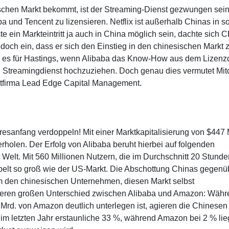
ischen Markt bekommt, ist der Streaming-Dienst gezwungen sei
 und Tencent zu lizensieren. Netflix ist außerhalb Chinas in so
 ein Markteintritt ja auch in China möglich sein, dachte sich 
edoch ein, dass er sich den Einstieg in den chinesischen Markt 
re es für Hastings, wenn Alibaba das Know-How aus dem Lizenz
en Streamingdienst hochzuziehen. Doch genau dies vermutet Mit
ntfirma Lead Edge Capital Management.
hresanfang verdoppeln! Mit einer Marktkapitalisierung von $447 
holen. Der Erfolg von Alibaba beruht hierbei auf folgenden
r Welt. Mit 560 Millionen Nutzern, die im Durchschnitt 20 Stunde
ppelt so groß wie der US-Markt. Die Abschottung Chinas gegenü
m den chinesischen Unternehmen, diesen Markt selbst
iteren großen Unterschied zwischen Alibaba und Amazon: Währ
Mrd. von Amazon deutlich unterlegen ist, agieren die Chinesen
im letzten Jahr erstaunliche 33 %, während Amazon bei 2 % lie