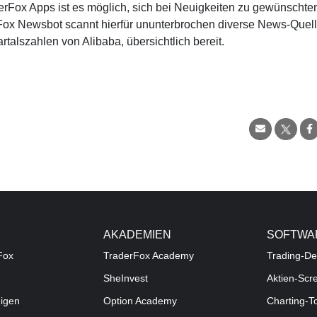
rFox Apps ist es möglich, sich bei Neuigkeiten zu gewünschte
erFox Newsbot scannt hierfür ununterbrochen diverse News-Quel
talszahlen von Alibaba, übersichtlich bereit.
AKADEMIEN
SOFTWA
Fox
TraderFox Academy
Trading-De
SheInvest
Aktien-Scr
digen
Option Academy
Charting-T