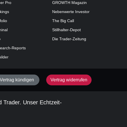
der Pro
GROWTH
Magazin
kings
Nebenwerte Investor
folio
The Big Call
minal
Stillhalter-Depot
o
Die Trader-Zeitung
earch-Reports
uilder
Vertrag kündigen
Vertrag widerrufen
d Trader. Unser Echtzeit-