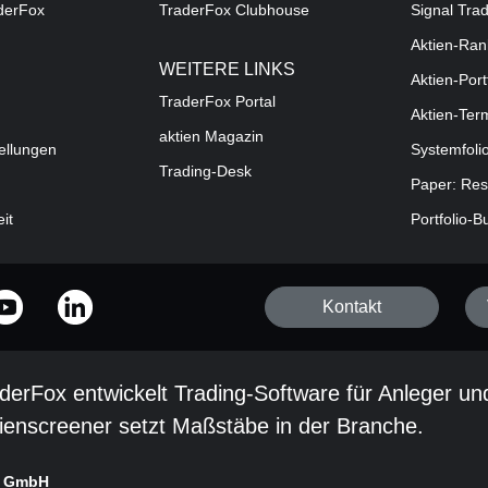
aderFox
TraderFox Clubhouse
Signal Tra
Aktien-Ran
WEITERE LINKS
Aktien-Port
TraderFox Portal
Aktien-Ter
aktien Magazin
ellungen
Systemfoli
Trading-Desk
Paper: Res
eit
Portfolio-B
Kontakt
derFox entwickelt Trading-Software für Anleger un
ienscreener setzt Maßstäbe in der Branche.
x GmbH