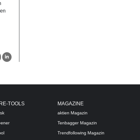
n
len
RE-TOOLS
MAGAZINE
sk
aktien
Magazin
eener
Tenbagger Magazin
ool
Trendfollowing Magazin