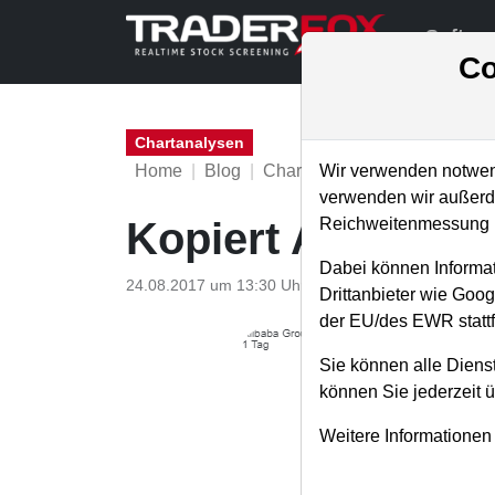
Softwa
Co
Chartanalysen
Home
Blog
Chartanalysen
Wir verwenden notwend
verwenden wir außerde
Reichweitenmessung u
Kopiert Alibaba h
Dabei können Informat
24.08.2017 um 13:30 Uhr
|
T. Reich
Drittanbieter wie Goo
der EU/des EWR stattf
Sie können alle Dienst
können Sie jederzeit 
Weitere Informationen