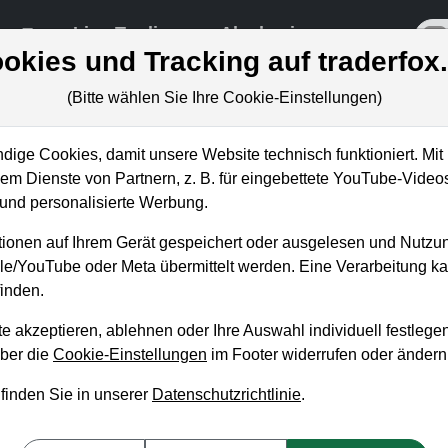
re
Live-Trading
Akademie
off
okies und Tracking auf traderfox
(Bitte wählen Sie Ihre Cookie-Einstellungen)
ige Cookies, damit unsere Website technisch funktioniert. Mit 
m Dienste von Partnern, z. B. für eingebettete YouTube-Video
nd personalisierte Werbung.
eimlich Netflix in China
ionen auf Ihrem Gerät gespeichert oder ausgelesen und Nutzu
gle/YouTube oder Meta übermittelt werden. Eine Verarbeitung 
inden.
e akzeptieren, ablehnen oder Ihre Auswahl individuell festlegen
über die
Cookie-Einstellungen
im Footer widerrufen oder ändern
 finden Sie in unserer
Datenschutzrichtlinie
.