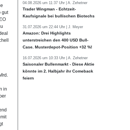
04.08.2026 um 11:37 Uhr |
A. Zehetner
ne
Trader Wingman - Echtzeit-
 gut
Kaufsignale bei bullischen Biotechs
CEO
zu
31.07.2026 um 22:44 Uhr |
J. Meyer
Amazon: Drei Highlights
deal
unterstreichen den 400 USD Bull-
chell
Case. Musterdepot-Position +32 %!
16.07.2026 um 10:33 Uhr |
A. Zehetner
Saisonaler Bullenmarkt - Diese Aktie
könnte im 2. Halbjahr ihr Comeback
Mrd.
feiern
n in
ber
end
 mit
gt