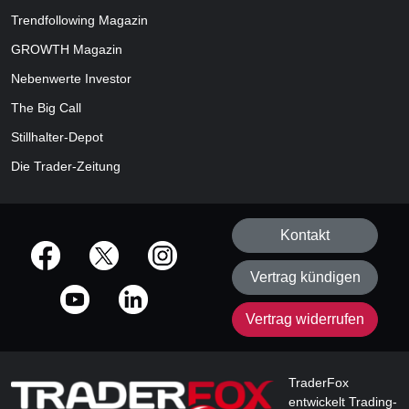
Trendfollowing Magazin
GROWTH
Magazin
Nebenwerte Investor
The Big Call
Stillhalter-Depot
Die Trader-Zeitung
Kontakt
offizielle Social Media-Accounts
Vertrag kündigen
Vertrag widerrufen
TraderFox
entwickelt Trading-