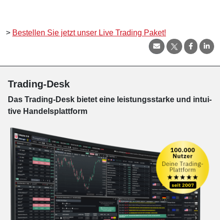
>
Bestellen Sie jetzt unser Live Trading Paket!
Trading-Desk
Das Trading-
Desk bie­tet eine leis­tungs­star­ke und in­tui­
tive Han­dels­platt­form