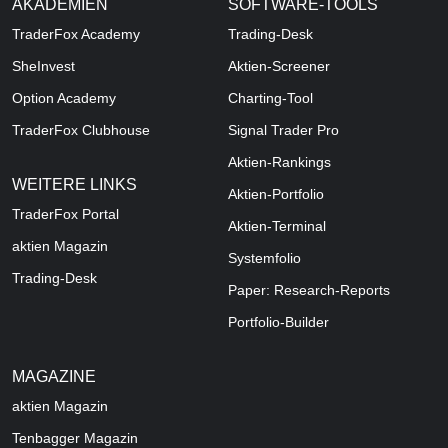
AKADEMIEN
SOFTWARE-TOOLS
TraderFox Academy
Trading-Desk
SheInvest
Aktien-Screener
Option Academy
Charting-Tool
TraderFox Clubhouse
Signal Trader Pro
Aktien-Rankings
WEITERE LINKS
Aktien-Portfolio
TraderFox Portal
Aktien-Terminal
aktien Magazin
Systemfolio
Trading-Desk
Paper: Research-Reports
Portfolio-Builder
MAGAZINE
aktien
Magazin
Tenbagger Magazin