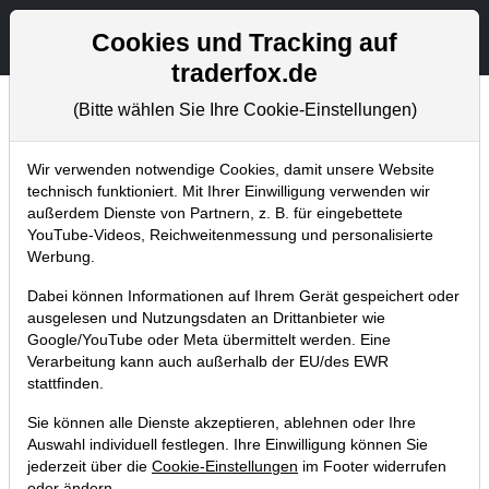
Aktien- und Artikelsuche
Seite
Cookies und Tracking auf
traderfox.de
(Bitte wählen Sie Ihre Cookie-Einstellungen)
Chartanalysen
Home
Blog
Chartanalysen
Wir verwenden notwendige Cookies, damit unsere Website
technisch funktioniert. Mit Ihrer Einwilligung verwenden wir
außerdem Dienste von Partnern, z. B. für eingebettete
Lufthansa überzeugt mit Value und
YouTube-Videos, Reichweitenmessung und personalisierte
Momentum – Ausbruch auf neues
Werbung.
10-Jahreshoch
Dabei können Informationen auf Ihrem Gerät gespeichert oder
ausgelesen und Nutzungsdaten an Drittanbieter wie
05.07.2017 um 14:49 Uhr
|
T. Reich
Google/YouTube oder Meta übermittelt werden. Eine
Verarbeitung kann auch außerhalb der EU/des EWR
stattfinden.
Sie können alle Dienste akzeptieren, ablehnen oder Ihre
Auswahl individuell festlegen. Ihre Einwilligung können Sie
jederzeit über die
Cookie-Einstellungen
im Footer widerrufen
oder ändern.