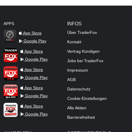
APPS
INFOS
Über TraderFox
App Store
Google Play
Kontakt
TraderFox Flash
TraderFox App
App Store
Vertrag Kündigen
Google Play
Jobs bei TraderFox
TraderFox Pro
App Store
Impressum
Google Play
AGB
TraderFox dpa-AFX ProFeed
App Store
Datenschutz
Google Play
Cookie-Einstellungen
TraderFox Live Trading
App Store
Alle Aktien
Google Play
Barrierefreiheit