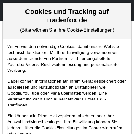
Aktien- und Artikelsuche
Seite
Cookies und Tracking auf
traderfox.de
(Bitte wählen Sie Ihre Cookie-Einstellungen)
Chartanalysen
Home
Blog
Chartanalysen
Wir verwenden notwendige Cookies, damit unsere Website
technisch funktioniert. Mit Ihrer Einwilligung verwenden wir
außerdem Dienste von Partnern, z. B. für eingebettete
So wurde Buffett zum
YouTube-Videos, Reichweitenmessung und personalisierte
Schnäppchenpreis größter Aktionär
Werbung.
der Bank of America
Dabei können Informationen auf Ihrem Gerät gespeichert oder
ausgelesen und Nutzungsdaten an Drittanbieter wie
04.09.2017 um 18:20 Uhr
|
T. Reich
Google/YouTube oder Meta übermittelt werden. Eine
Verarbeitung kann auch außerhalb der EU/des EWR
stattfinden.
Sie können alle Dienste akzeptieren, ablehnen oder Ihre
Auswahl individuell festlegen. Ihre Einwilligung können Sie
jederzeit über die
Cookie-Einstellungen
im Footer widerrufen
oder ändern.