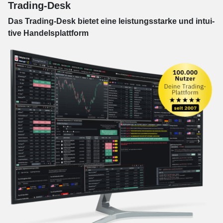
Trading-Desk
Das Trading-
Desk bie­tet eine leis­tungs­star­ke und in­tui­
tive Han­dels­platt­form