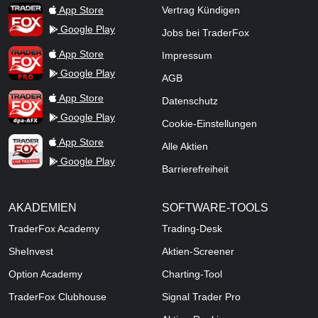
TraderFox App
App Store
Vertrag Kündigen
Google Play
Jobs bei TraderFox
TraderFox Pro
App Store
Impressum
Google Play
AGB
TraderFox dpa-AFX ProFeed
App Store
Datenschutz
Google Play
Cookie-Einstellungen
TraderFox Live Trading
App Store
Alle Aktien
Google Play
Barrierefreiheit
AKADEMIEN
SOFTWARE-TOOLS
TraderFox Academy
Trading-Desk
SheInvest
Aktien-Screener
Option Academy
Charting-Tool
TraderFox Clubhouse
Signal Trader Pro