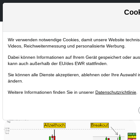
Cook
Wir verwenden notwendige Cookies, damit unsere Website technisch
Chartanalysen
Videos, Reichweitenmessung und personalisierte Werbung.
Home
Blog
Chartanalysen
Dabei können Informationen auf Ihrem Gerät gespeichert oder aus
Trotz
kann auch außerhalb der EU/des EWR stattfinden.
Unternehmensbeteiligung -
Sie können alle Dienste akzeptieren, ablehnen oder Ihre Auswahl ind
ändern.
Google verklagt Uber
Weitere Informationen finden Sie in unserer
Datenschutzrichtlinie
.
09.03.2017 um 17:39 Uhr
|
TraderFox GmbH