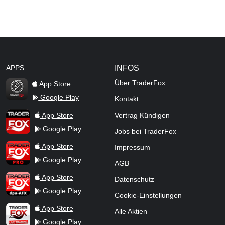
APPS
INFOS
Über TraderFox
App Store
Google Play
Kontakt
TraderFox Flash
TraderFox App
App Store
Vertrag Kündigen
Google Play
Jobs bei TraderFox
TraderFox Pro
App Store
Impressum
Google Play
AGB
TraderFox dpa-AFX ProFeed
App Store
Datenschutz
Google Play
Cookie-Einstellungen
TraderFox Live Trading
App Store
Alle Aktien
Google Play