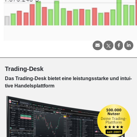
Trading-Desk
Das Trading-
Desk bie­tet eine leis­tungs­star­ke und in­tui­
tive Han­dels­platt­form