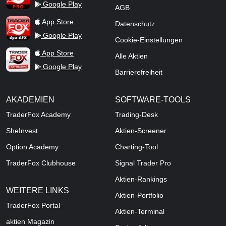
Google Play
AGB
TraderFox dpa-AFX ProFeed
App Store
Datenschutz
Google Play
Cookie-Einstellungen
TraderFox Live Trading
App Store
Alle Aktien
Google Play
Barrierefreiheit
AKADEMIEN
SOFTWARE-TOOLS
TraderFox Academy
Trading-Desk
SheInvest
Aktien-Screener
Option Academy
Charting-Tool
TraderFox Clubhouse
Signal Trader Pro
Aktien-Rankings
WEITERE LINKS
Aktien-Portfolio
TraderFox Portal
Aktien-Terminal
aktien Magazin