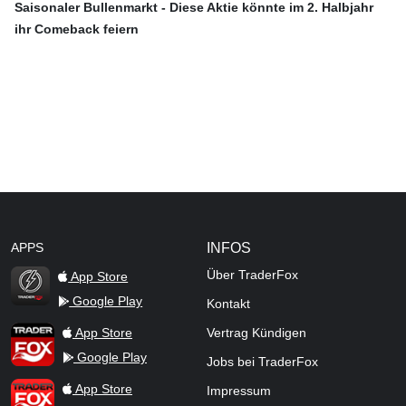
Saisonaler Bullenmarkt - Diese Aktie könnte im 2. Halbjahr
ihr Comeback feiern
APPS
INFOS
Über TraderFox
App Store
Google Play
Kontakt
TraderFox Flash
TraderFox App
App Store
Vertrag Kündigen
Google Play
Jobs bei TraderFox
TraderFox Pro
App Store
Impressum