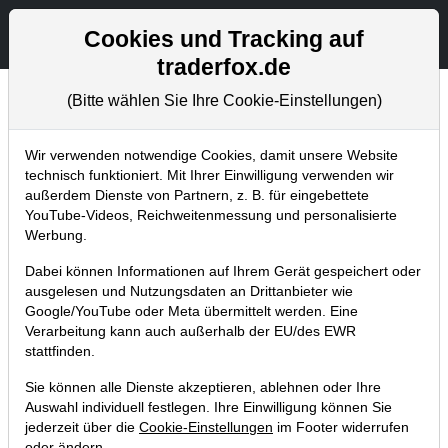
Aktien- und Artikelsuche
Seite
Cookies und Tracking auf
traderfox.de
(Bitte wählen Sie Ihre Cookie-Einstellungen)
Tradingerfolge
Home
Blog
Tradingerfolge
Wir verwenden notwendige Cookies, damit unsere Website
technisch funktioniert. Mit Ihrer Einwilligung verwenden wir
außerdem Dienste von Partnern, z. B. für eingebettete
Depotwert NVIDIA: Schon +40 %.
YouTube-Videos, Reichweitenmessung und personalisierte
Unser Masterplan für den Virtual
Werbung.
Reality Trend!
Dabei können Informationen auf Ihrem Gerät gespeichert oder
ausgelesen und Nutzungsdaten an Drittanbieter wie
16.05.2016 um 17:24 Uhr
|
TraderFox GmbH
Google/YouTube oder Meta übermittelt werden. Eine
Verarbeitung kann auch außerhalb der EU/des EWR
stattfinden.
Sie können alle Dienste akzeptieren, ablehnen oder Ihre
Auswahl individuell festlegen. Ihre Einwilligung können Sie
jederzeit über die
Cookie-Einstellungen
im Footer widerrufen
oder ändern.