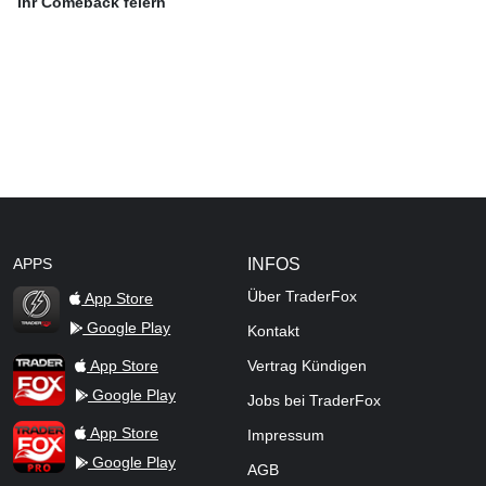
ihr Comeback feiern
APPS
INFOS
Über TraderFox
App Store
Google Play
Kontakt
TraderFox Flash
TraderFox App
App Store
Vertrag Kündigen
Google Play
Jobs bei TraderFox
TraderFox Pro
App Store
Impressum
Google Play
AGB