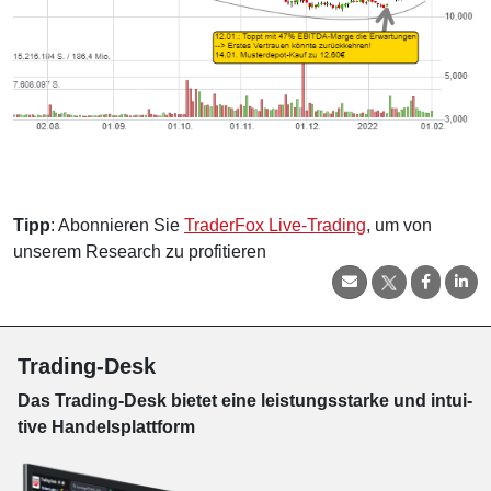
Tipp
: Abonnieren Sie
TraderFox Live-Trading
, um von
unserem Research zu profitieren
Trading-Desk
Das Trading-
Desk bie­tet eine leis­tungs­star­ke und in­tui­
tive Han­dels­platt­form