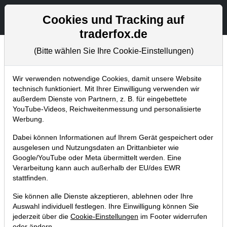
Aktien- und Artikelsuche
Seite
Cookies und Tracking auf
traderfox.de
(Bitte wählen Sie Ihre Cookie-Einstellungen)
Tradingerfolge
Home
Blog
Tradingerfolge
Wir verwenden notwendige Cookies, damit unsere Website
technisch funktioniert. Mit Ihrer Einwilligung verwenden wir
außerdem Dienste von Partnern, z. B. für eingebettete
Musterdepot-Update: Der
YouTube-Videos, Reichweitenmessung und personalisierte
Teamviewer-Trade läuft über 20% in
Werbung.
den Buchgewinn
Dabei können Informationen auf Ihrem Gerät gespeichert oder
ausgelesen und Nutzungsdaten an Drittanbieter wie
02.02.2022 um 20:31 Uhr
|
TraderFox GmbH
Google/YouTube oder Meta übermittelt werden. Eine
Verarbeitung kann auch außerhalb der EU/des EWR
stattfinden.
Sie können alle Dienste akzeptieren, ablehnen oder Ihre
Auswahl individuell festlegen. Ihre Einwilligung können Sie
jederzeit über die
Cookie-Einstellungen
im Footer widerrufen
oder ändern.