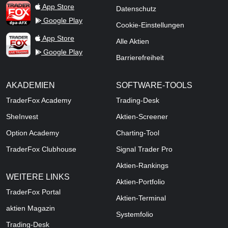
TraderFox dpa-AFX ProFeed
App Store
Datenschutz
Google Play
Cookie-Einstellungen
TraderFox Live Trading
App Store
Alle Aktien
Google Play
Barrierefreiheit
AKADEMIEN
SOFTWARE-TOOLS
TraderFox Academy
Trading-Desk
SheInvest
Aktien-Screener
Option Academy
Charting-Tool
TraderFox Clubhouse
Signal Trader Pro
Aktien-Rankings
WEITERE LINKS
Aktien-Portfolio
TraderFox Portal
Aktien-Terminal
aktien Magazin
Systemfolio
Trading-Desk