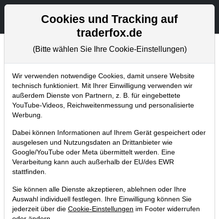
Aktien- und Artikelsuche
Seite
Cookies und Tracking auf
traderfox.de
(Bitte wählen Sie Ihre Cookie-Einstellungen)
Tradingerfolge
Home
Blog
Tradingerfolge
Wir verwenden notwendige Cookies, damit unsere Website
technisch funktioniert. Mit Ihrer Einwilligung verwenden wir
außerdem Dienste von Partnern, z. B. für eingebettete
Nvidia verhält sich eines Bullen
YouTube-Videos, Reichweitenmessung und personalisierte
würdig. Deep Learning als
Werbung.
Wachstumschance - neue Produkte
Dabei können Informationen auf Ihrem Gerät gespeichert oder
präsentiert!
ausgelesen und Nutzungsdaten an Drittanbieter wie
Google/YouTube oder Meta übermittelt werden. Eine
16.09.2016 um 19:12 Uhr
|
TraderFox GmbH
Verarbeitung kann auch außerhalb der EU/des EWR
stattfinden.
Sie können alle Dienste akzeptieren, ablehnen oder Ihre
Auswahl individuell festlegen. Ihre Einwilligung können Sie
jederzeit über die
Cookie-Einstellungen
im Footer widerrufen
oder ändern.