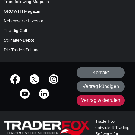
Trendfollowing Magazin
GROWTH
Magazin
Nebenwerte Investor
The Big Call
Stillhalter-Depot
Die Trader-Zeitung
Kontakt
offizielle Social Media-Accounts
Vertrag kündigen
Vertrag widerrufen
TraderFox
entwickelt Trading-
Software für