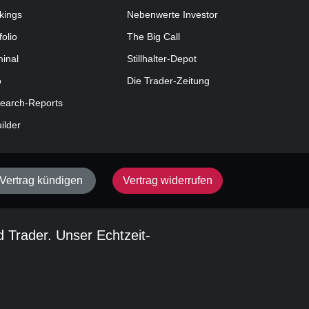
kings
Nebenwerte Investor
folio
The Big Call
minal
Stillhalter-Depot
o
Die Trader-Zeitung
earch-Reports
uilder
Vertrag kündigen
Vertrag widerrufen
d Trader. Unser Echtzeit-