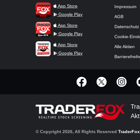
TraderFox Pro
App Store
Impressum
Google Play
AGB
TraderFox dpa-AFX ProFeed
App Store
Datenschutz
Google Play
Cookie-Einst
TraderFox Live Trading
App Store
Alle Aktien
Google Play
Barrierefreih
offizielle Social Media-Accounts
Tra
Akt
© Copyright 2026, All Rights Reserved
TraderFo