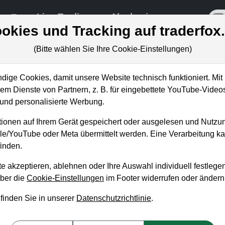
re
Live-Trading
Akademie
off
okies und Tracking auf traderfox
(Bitte wählen Sie Ihre Cookie-Einstellungen)
ige Cookies, damit unsere Website technisch funktioniert. Mit 
m Dienste von Partnern, z. B. für eingebettete YouTube-Video
es Kursziel 100 USD beträgt un
nd personalisierte Werbung.
ert!
ionen auf Ihrem Gerät gespeichert oder ausgelesen und Nutzu
gle/YouTube oder Meta übermittelt werden. Eine Verarbeitung 
inden.
e akzeptieren, ablehnen oder Ihre Auswahl individuell festlegen
über die
Cookie-Einstellungen
im Footer widerrufen oder ändern
 finden Sie in unserer
Datenschutzrichtlinie
.