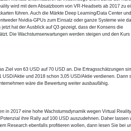
Reality wird mit dem Absatzboom von VR-Headsets ab 2017 zu e
karten führen. Auch die Märkte Deep Learning/Data Center un
ntweder Nvidia-GPUs zum Einsatz oder ganze Systeme wie d
etzt hat der Ausblick auf Q3 gezeigt, dass der Konsens die
hätzt. Die Wachstumserwartungen werden steigen und den Kurs
as Ziel von 63 USD auf 70 USD an. Die Ertragsschätzungen si
2,01 USD/Aktie und 2018 schon 3,05 USD/Aktie verdienen. Dann s
nternehmen wäre die Bewertung weiter ausbaufähig.
arten in 2017 eine hohe Wachstumsdynamik wegen Virtual Realit
s Potenzial ihre Rally auf 100 USD auszudehnen. Daher lassen 
m Research ebenfalls profitieren wollen, dann lesen Sie bei un