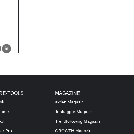
RE-TOOLS
MAGAZINE
sk
aktien
Magazin
eener
Tenbagger Magazin
ool
Trendfollowing Magazin
der Pro
GROWTH
Magazin