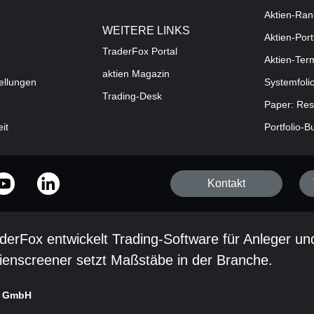
Aktien-Ran
WEITERE LINKS
Aktien-Port
TraderFox Portal
Aktien-Ter
aktien Magazin
ellungen
Systemfoli
Trading-Desk
Paper: Res
eit
Portfolio-B
Kontakt
derFox entwickelt Trading-Software für Anleger un
ienscreener setzt Maßstäbe in der Branche.
x GmbH