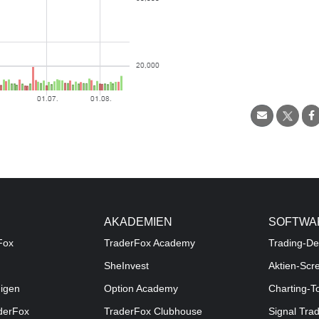
AKADEMIEN
SOFTWA
Fox
TraderFox Academy
Trading-De
SheInvest
Aktien-Scr
digen
Option Academy
Charting-T
aderFox
TraderFox Clubhouse
Signal Tra