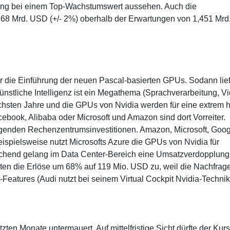
ung bei einem Top-Wachstumswert aussehen. Auch die
1,68 Mrd. USD (+/- 2%) oberhalb der Erwartungen von 1,451 Mrd
r die Einführung der neuen Pascal-basierten GPUs. Sodann lie
nstliche Intelligenz ist ein Megathema (Sprachverarbeitung, V
hsten Jahre und die GPUs von Nvidia werden für eine extrem 
book, Alibaba oder Microsoft und Amazon sind dort Vorreiter.
eigenden Rechenzentrumsinvestitionen. Amazon, Microsoft, Goo
eispielsweise nutzt Microsofts Azure die GPUs von Nvidia für
rechend gelang im Data Center-Bereich eine Umsatzverdopplung
ten die Erlöse um 68% auf 119 Mio. USD zu, weil die Nachfrag
Features (Audi nutzt bei seinem Virtual Cockpit Nvidia-Technik
zten Monate untermauert. Auf mittelfristige Sicht dürfte der Kurs