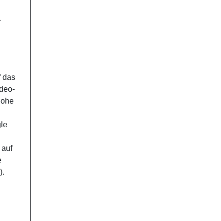
.
f das
ideo-
hohe
gle
 auf
e
).