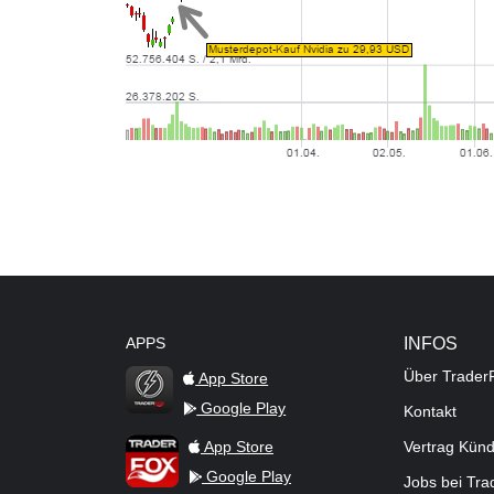
APPS
INFOS
Über Trader
App Store
Google Play
Kontakt
TraderFox Flash
TraderFox App
App Store
Vertrag Kün
Google Play
Jobs bei Tr