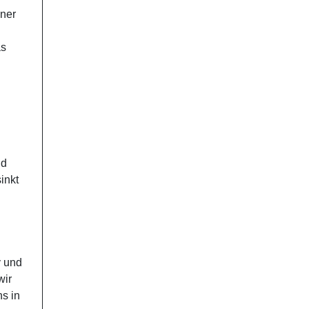
iner
d
as
nd
inkt
y und
wir
s in