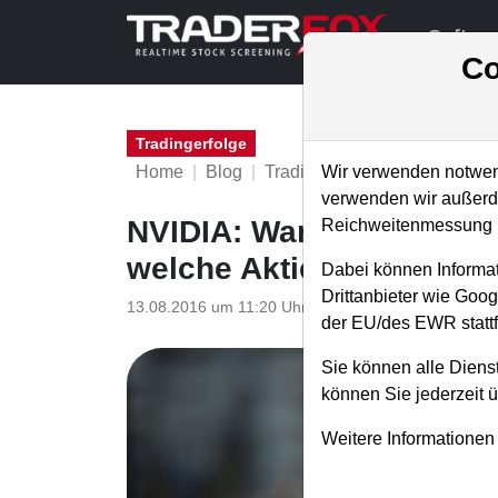
Softwa
Co
Tradingerfolge
Home
Blog
Tradingerfolge
Wir verwenden notwend
verwenden wir außerde
NVIDIA: Warum unser neu
Reichweitenmessung u
welche Aktie noch protifi
Dabei können Informat
Drittanbieter wie Goo
13.08.2016 um 11:20 Uhr
|
TraderFox GmbH
der EU/des EWR stattf
Sie können alle Dienst
können Sie jederzeit 
Weitere Informationen