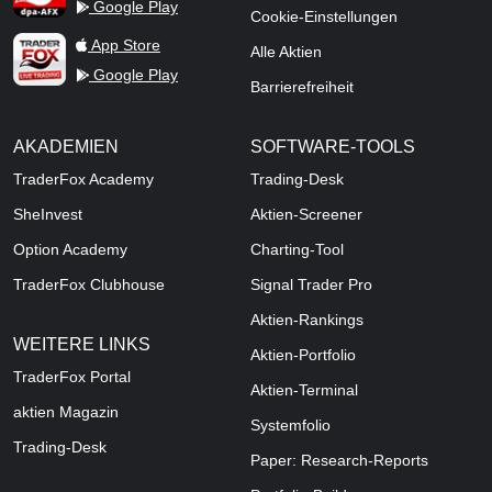
Google Play
Cookie-Einstellungen
TraderFox Live Trading
App Store
Alle Aktien
Google Play
Barrierefreiheit
AKADEMIEN
SOFTWARE-TOOLS
TraderFox Academy
Trading-Desk
SheInvest
Aktien-Screener
Option Academy
Charting-Tool
TraderFox Clubhouse
Signal Trader Pro
Aktien-Rankings
WEITERE LINKS
Aktien-Portfolio
TraderFox Portal
Aktien-Terminal
aktien Magazin
Systemfolio
Trading-Desk
Paper: Research-Reports