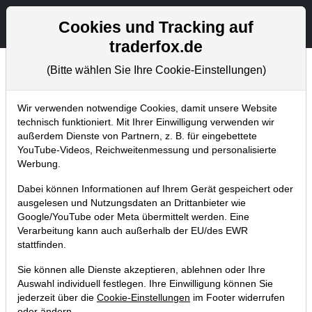
Aktien- und Artikelsuche
Seite
Cookies und Tracking auf
traderfox.de
(Bitte wählen Sie Ihre Cookie-Einstellungen)
Tradingerfolge
Home
Blog
Tradingerfolge
Wir verwenden notwendige Cookies, damit unsere Website
technisch funktioniert. Mit Ihrer Einwilligung verwenden wir
außerdem Dienste von Partnern, z. B. für eingebettete
US-Musterdepotwert Intel
YouTube-Videos, Reichweitenmessung und personalisierte
explodiert um 25 % nach NVIDIA-
Werbung.
Deal!
Dabei können Informationen auf Ihrem Gerät gespeichert oder
ausgelesen und Nutzungsdaten an Drittanbieter wie
19.09.2025 um 10:56 Uhr
|
J. Meyer
Google/YouTube oder Meta übermittelt werden. Eine
Verarbeitung kann auch außerhalb der EU/des EWR
stattfinden.
Sie können alle Dienste akzeptieren, ablehnen oder Ihre
Auswahl individuell festlegen. Ihre Einwilligung können Sie
jederzeit über die
Cookie-Einstellungen
im Footer widerrufen
oder ändern.