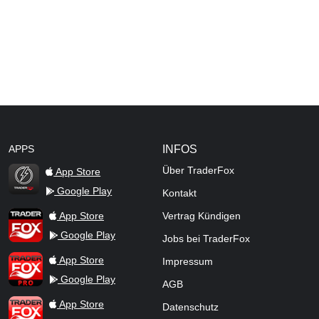
APPS
INFOS
Über TraderFox
App Store
Google Play
Kontakt
TraderFox Flash
TraderFox App
App Store
Vertrag Kündigen
Google Play
Jobs bei TraderFox
TraderFox Pro
App Store
Impressum
Google Play
AGB
TraderFox dpa-AFX ProFeed
App Store
Datenschutz