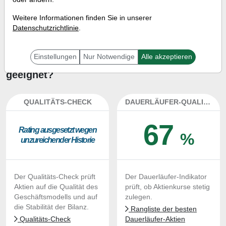
Investment-Check:
Weitere Informationen finden Sie in unserer
Kaufempfehlung?
Datenschutzrichtlinie
.
Ist die Aktie von 3i Group zum
Einstellungen
Nur Notwendige
Alle akzeptieren
Kaufen und Liegenlassen
geeignet?
QUALITÄTS-CHECK
DAUERLÄUFER-QUALITÄTEN
67
Ra­ting aus­ge­setzt we­gen
%
un­zu­rei­chen­der His­to­rie
Der Qualitäts-Check prüft
Der Dauerläufer-Indikator
Aktien auf die Qualität des
prüft, ob Aktienkurse stetig
Geschäftsmodells und auf
zulegen.
die Stabilität der Bilanz.
Rangliste der besten
Qualitäts-Check
Dauerläufer-Aktien