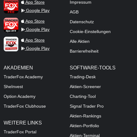
TraderFox Pro
App Store
Impressum
Google Play
AGB
TraderFox dpa-AFX ProFeed
App Store
Datenschutz
Google Play
Cookie-Einstellungen
TraderFox Live Trading
App Store
Alle Aktien
Google Play
Barrierefreiheit
AKADEMIEN
SOFTWARE-TOOLS
TraderFox Academy
Trading-Desk
SheInvest
Aktien-Screener
Option Academy
Charting-Tool
TraderFox Clubhouse
Signal Trader Pro
Aktien-Rankings
WEITERE LINKS
Aktien-Portfolio
TraderFox Portal
Aktien-Terminal