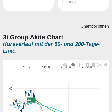
interessant.
Charttool öffnen
3i Group Aktie Chart
Kursverlauf mit der 50- und 200-Tage-
Linie.
Close
GD50
GD150
GD200
45
44,59
40