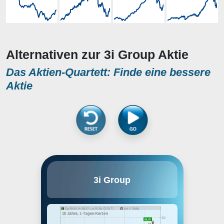
Alternativen zur 3i Group Aktie
Das Aktien-Quartett: Finde eine bessere
Aktie
3i Group plc ist ein weltweit
3i Group
tätiges Investmentunternehmen
mit Fokus auf die Bereiche Private
Equity und Infrastruktur. Der
Bereich Debt Management wird
gemäss Unternehmensmitteilung
vom Oktober 2016 an Investcorp