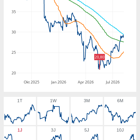
35
30
25
20,80
20
Okt 2025
Jan 2026
Apr 2026
Jul 2026
1T
1W
3M
6M
1J
3J
5J
10J