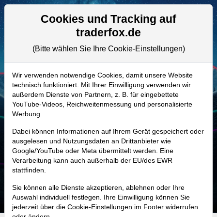
Aktien- und Artikelsuche
Seite
Cookies und Tracking auf
traderfox.de
(Bitte wählen Sie Ihre Cookie-Einstellungen)
ALLE AKTIEN
A0MU9Q | III/L
–
3i Group Aktie
Wir verwenden notwendige Cookies, damit unsere Website
technisch funktioniert. Mit Ihrer Einwilligung verwenden wir
Realtime-Aktienkurs:
außerdem Dienste von Partnern, z. B. für eingebettete
-
-
-
YouTube-Videos, Reichweitenmessung und personalisierte
-
Werbung.
Dabei können Informationen auf Ihrem Gerät gespeichert oder
MONKEY-TRADER INDIKATOR
ausgelesen und Nutzungsdaten an Drittanbieter wie
Google/YouTube oder Meta übermittelt werden. Eine
17.9 %
Verarbeitung kann auch außerhalb der EU/des EWR
stattfinden.
Mit 17.9 % Wahrscheinlichkeit wird selbst der unglücklichst agierende Trader
mit dieser Aktie erfolgreich sein.
Sie können alle Dienste akzeptieren, ablehnen oder Ihre
Auswahl individuell festlegen. Ihre Einwilligung können Sie
jederzeit über die
Cookie-Einstellungen
im Footer widerrufen
oder ändern.