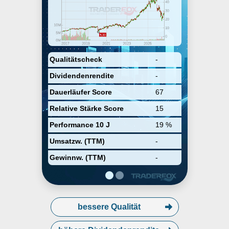
verkauft. 3i investiert
hauptsächlich in Unternehmen der
Bereiche Dienstleistungen,
Verbrauchsgüter und Industrie,
Versorgungs- und
Transportunternehmen und
soziale Infrastruktur in
Qualitätscheck
-
Nordeuropa und Nordamerika. 3i
Dividendenrendite
-
wurde bereits 1945 gegründet und
hat seinen Hauptsitz in London,
Dauerläufer Score
67
UK.
Relative Stärke Score
15
Performance 10 J
19 %
Umsatzw. (TTM)
-
Gewinnw. (TTM)
-
bessere Qualität