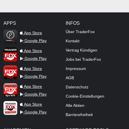
APPS
INFOS
TraderFox Flash
Über TraderFox
App Store
Google Play
Kontakt
TraderFox App
Vertrag Kündigen
App Store
Google Play
Jobs bei TraderFox
TraderFox Pro
App Store
Impressum
Google Play
AGB
TraderFox dpa-AFX ProFeed
App Store
Datenschutz
Google Play
Cookie-Einstellungen
TraderFox Live Trading
App Store
Alle Aktien
Google Play
Barrierefreiheit