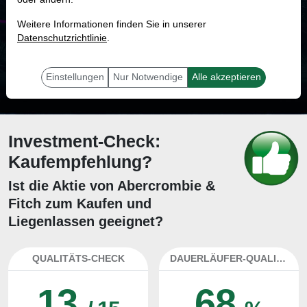
MONKEY-TRADER INDIKATOR
Weitere Informationen finden Sie in unserer
47.1 %
Datenschutzrichtlinie
.
Mit 47.1 % Wahrscheinlichkeit wird selbst der unglücklichst agierende Trader
mit dieser Aktie erfolgreich sein.
Einstellungen
Nur Notwendige
Alle akzeptieren
Investment-Check:
Kaufempfehlung?
Ist die Aktie von Abercrombie &
Fitch zum Kaufen und
Liegenlassen geeignet?
QUALITÄTS-CHECK
DAUERLÄUFER-QUALITÄTEN
13
68