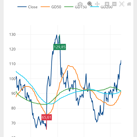
Close
GD50
GD150
GD200
130
129,85
120
110
100
90
80
65,61
70