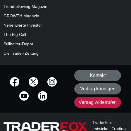
Trendfollowing Magazin
GROWTH
Magazin
Nebenwerte Investor
The Big Call
Stillhalter-Depot
Die Trader-Zeitung
Kontakt
offizielle Social Media-Accounts
Vertrag kündigen
Vertrag widerrufen
TraderFox
entwickelt Trading-