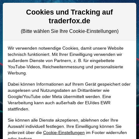
Aktien- und Artikelsuche
Seite
Cookies und Tracking auf
traderfox.de
(Bitte wählen Sie Ihre Cookie-Einstellungen)
ALLE AKTIEN
903016 | ANF
–
Abercrombie & Fitch
Wir verwenden notwendige Cookies, damit unsere Website
technisch funktioniert. Mit Ihrer Einwilligung verwenden wir
Aktie
außerdem Dienste von Partnern, z. B. für eingebettete
Realtime-Aktienkurs:
YouTube-Videos, Reichweitenmessung und personalisierte
Werbung.
-
-
-
-
Dabei können Informationen auf Ihrem Gerät gespeichert oder
ausgelesen und Nutzungsdaten an Drittanbieter wie
Google/YouTube oder Meta übermittelt werden. Eine
Marktkapitalisierung
5,00 Mrd. USD
Verarbeitung kann auch außerhalb der EU/des EWR
stattfinden.
Unternehmenswert
5,68 Mrd. USD
Sie können alle Dienste akzeptieren, ablehnen oder Ihre
Umsatz
5,27 Mrd. USD
Auswahl individuell festlegen. Ihre Einwilligung können Sie
jederzeit über die
Cookie-Einstellungen
im Footer widerrufen
oder ändern.