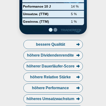
& Fitch, abercrombie kids,
Hollister und Gilly Hicks
Performance 10 J
14 %
zusammengefasst. Momentan
betreibt der Konzern Filialen in
Umsatzw. (TTM)
5 %
Nord-Amerika, Europa und Asien.
Gewinnw. (TTM)
1 %
bessere Qualität
höhere Dividendenrendite
höherer Dauerläufer-Score
höhere Relative Stärke
höhere Performance
höheres Umsatzwachstum