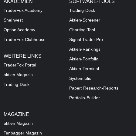
AKADEMIEN
SOFTWARE-TOOLS
TraderFox Academy
Trading-Desk
SheInvest
Aktien-Screener
Option Academy
Charting-Tool
TraderFox Clubhouse
Signal Trader Pro
Aktien-Rankings
WEITERE LINKS
Aktien-Portfolio
TraderFox Portal
Aktien-Terminal
aktien Magazin
Systemfolio
Trading-Desk
Paper: Research-Reports
Portfolio-Builder
MAGAZINE
aktien
Magazin
Tenbagger Magazin