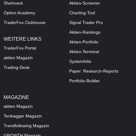
SheInvest
Aktien-Screener
Option Academy
Charting-Tool
TraderFox Clubhouse
Signal Trader Pro
Aktien-Rankings
WEITERE LINKS
Aktien-Portfolio
TraderFox Portal
Aktien-Terminal
aktien Magazin
Systemfolio
Trading-Desk
Paper: Research-Reports
Portfolio-Builder
MAGAZINE
aktien
Magazin
Tenbagger Magazin
Trendfollowing Magazin
GROWTH
Magazin