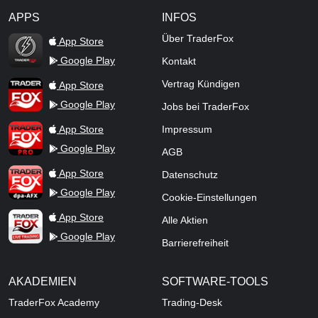
APPS
INFOS
TraderFox Flash
Über TraderFox
App Store
Google Play
Kontakt
TraderFox App
Vertrag Kündigen
App Store
Google Play
Jobs bei TraderFox
TraderFox Pro
App Store
Impressum
Google Play
AGB
TraderFox dpa-AFX ProFeed
App Store
Datenschutz
Google Play
Cookie-Einstellungen
TraderFox Live Trading
App Store
Alle Aktien
Google Play
Barrierefreiheit
AKADEMIEN
SOFTWARE-TOOLS
TraderFox Academy
Trading-Desk