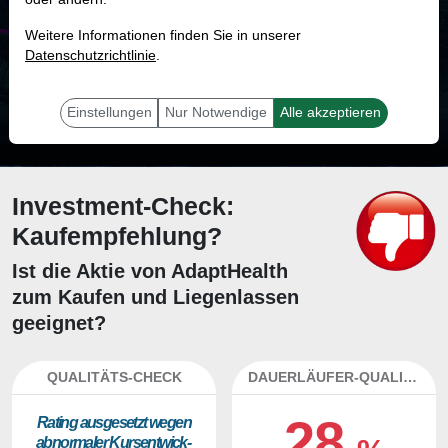
MONKEY-TRADER INDIKATOR
Weitere Informationen finden Sie in unserer
72.7 %
Datenschutzrichtlinie
.
Mit 72.7 % Wahrscheinlichkeit wird selbst der unglücklichst agierende Trader
mit dieser Aktie erfolgreich sein.
Einstellungen
Nur Notwendige
Alle akzeptieren
Investment-Check:
Kaufempfehlung?
Ist die Aktie von AdaptHealth
zum Kaufen und Liegenlassen
geeignet?
QUALITÄTS-CHECK
DAUERLÄUFER-QUALITÄTEN
28
Ra­ting aus­ge­setzt we­gen
ab­nor­ma­ler Kurs­ent­wick­