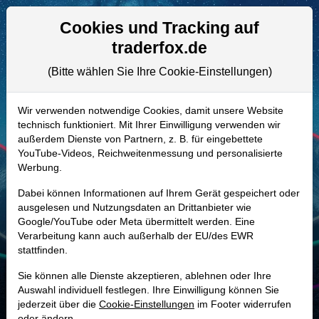
Aktien- und Artikelsuche
Seite
Cookies und Tracking auf
traderfox.de
(Bitte wählen Sie Ihre Cookie-Einstellungen)
ALLE AKTIEN
A2PU9W | AHCO
–
AdaptHealth
Wir verwenden notwendige Cookies, damit unsere Website
technisch funktioniert. Mit Ihrer Einwilligung verwenden wir
Aktie
außerdem Dienste von Partnern, z. B. für eingebettete
Realtime-Aktienkurs:
YouTube-Videos, Reichweitenmessung und personalisierte
Werbung.
-
-
-
-
Dabei können Informationen auf Ihrem Gerät gespeichert oder
ausgelesen und Nutzungsdaten an Drittanbieter wie
Google/YouTube oder Meta übermittelt werden. Eine
Marktkapitalisierung
787,78 Mio. USD
Verarbeitung kann auch außerhalb der EU/des EWR
stattfinden.
Unternehmenswert
2,81 Mrd. USD
Sie können alle Dienste akzeptieren, ablehnen oder Ihre
Umsatz
3,24 Mrd. USD
Auswahl individuell festlegen. Ihre Einwilligung können Sie
jederzeit über die
Cookie-Einstellungen
im Footer widerrufen
oder ändern.