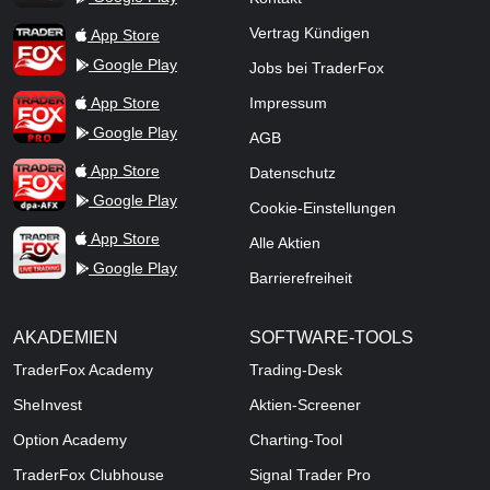
TraderFox App
Vertrag Kündigen
App Store
Google Play
Jobs bei TraderFox
TraderFox Pro
App Store
Impressum
Google Play
AGB
TraderFox dpa-AFX ProFeed
App Store
Datenschutz
Google Play
Cookie-Einstellungen
TraderFox Live Trading
App Store
Alle Aktien
Google Play
Barrierefreiheit
AKADEMIEN
SOFTWARE-TOOLS
TraderFox Academy
Trading-Desk
SheInvest
Aktien-Screener
Option Academy
Charting-Tool
TraderFox Clubhouse
Signal Trader Pro