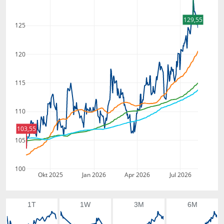
129,55
125
120
115
110
103,55
105
100
Okt 2025
Jan 2026
Apr 2026
Jul 2026
1T
1W
3M
6M