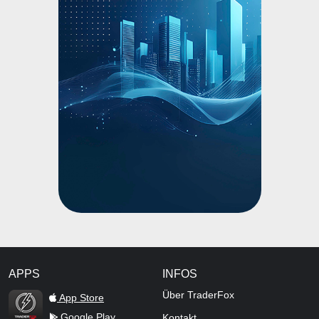
APPS
INFOS
TraderFox Flash
Über TraderFox
App Store
Google Play
Kontakt