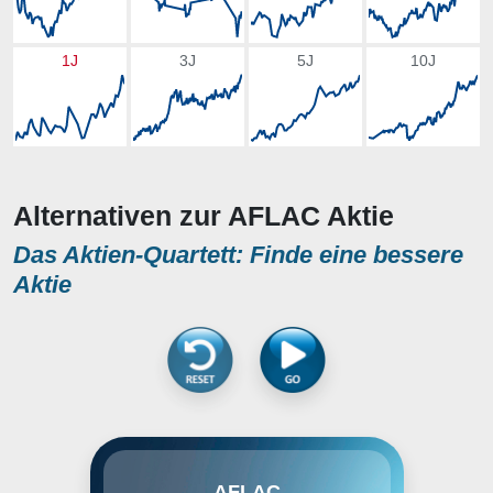
1J
3J
5J
10J
Alternativen zur AFLAC Aktie
Das Aktien-Quartett: Finde eine bessere
Aktie
American Familiy Life Assurance
AFLAC
Corp., kurz AFLAC, ist einer der