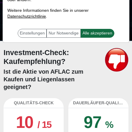
81.7 %
Weitere Informationen finden Sie in unserer
Datenschutzrichtlinie
Mit 81.7 % Wahrscheinlichkeit wird selbst der unglücklichst agierende Trader
.
mit dieser Aktie erfolgreich sein.
Einstellungen
Nur Notwendige
Alle akzeptieren
Investment-Check:
Kaufempfehlung?
Ist die Aktie von AFLAC zum
Kaufen und Liegenlassen
geeignet?
QUALITÄTS-CHECK
DAUERLÄUFER-QUALITÄTEN
10
97
/ 15
%