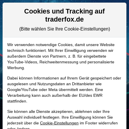
Aktien- und Artikelsuche
Seite
Cookies und Tracking auf
traderfox.de
(Bitte wählen Sie Ihre Cookie-Einstellungen)
ALLE AKTIEN
853081 | AFL
–
AFLAC Aktie
Wir verwenden notwendige Cookies, damit unsere Website
technisch funktioniert. Mit Ihrer Einwilligung verwenden wir
Realtime-Aktienkurs:
außerdem Dienste von Partnern, z. B. für eingebettete
-
-
-
YouTube-Videos, Reichweitenmessung und personalisierte
-
Werbung.
Dabei können Informationen auf Ihrem Gerät gespeichert oder
Marktkapitalisierung
63,42 Mrd. USD
ausgelesen und Nutzungsdaten an Drittanbieter wie
Google/YouTube oder Meta übermittelt werden. Eine
Unternehmenswert
66,03 Mrd. USD
Verarbeitung kann auch außerhalb der EU/des EWR
stattfinden.
Umsatz
17,35 Mrd. USD
Sie können alle Dienste akzeptieren, ablehnen oder Ihre
Auswahl individuell festlegen. Ihre Einwilligung können Sie
jederzeit über die
Cookie-Einstellungen
im Footer widerrufen
MONKEY-TRADER INDIKATOR
oder ändern.