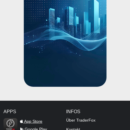
APPS
INFOS
TraderFox Flash
Über TraderFox
App Store
Google Play
Kontakt