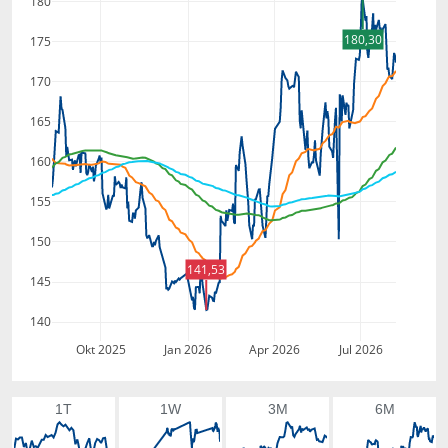
180
180,30
175
170
165
160
155
150
141,53
145
140
Okt 2025
Jan 2026
Apr 2026
Jul 2026
1T
1W
3M
6M