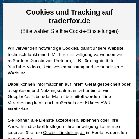
Aktien- und Artikelsuche
Seite
Cookies und Tracking auf
traderfox.de
(Bitte wählen Sie Ihre Cookie-Einstellungen)
ALLE AKTIEN
850133 | AIL
–
Air Liquide Aktie
Wir verwenden notwendige Cookies, damit unsere Website
technisch funktioniert. Mit Ihrer Einwilligung verwenden wir
Realtime-Aktienkurs:
außerdem Dienste von Partnern, z. B. für eingebettete
-
-
-
YouTube-Videos, Reichweitenmessung und personalisierte
-
Werbung.
Dabei können Informationen auf Ihrem Gerät gespeichert oder
Marktkapitalisierung
109,75 Mrd. EUR
ausgelesen und Nutzungsdaten an Drittanbieter wie
Google/YouTube oder Meta übermittelt werden. Eine
Unternehmenswert
124,95 Mrd. EUR
Verarbeitung kann auch außerhalb der EU/des EWR
stattfinden.
Umsatz
26,94 Mrd. EUR
Sie können alle Dienste akzeptieren, ablehnen oder Ihre
Auswahl individuell festlegen. Ihre Einwilligung können Sie
jederzeit über die
Cookie-Einstellungen
im Footer widerrufen
MONKEY-TRADER INDIKATOR
oder ändern.