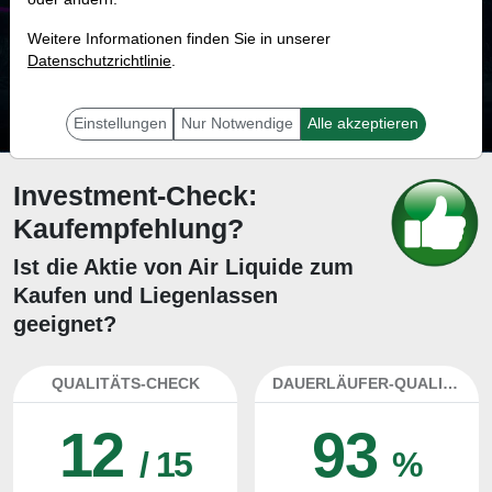
64.6 %
Weitere Informationen finden Sie in unserer
Datenschutzrichtlinie
Mit 64.6 % Wahrscheinlichkeit wird selbst der unglücklichst agierende Trader
.
mit dieser Aktie erfolgreich sein.
Einstellungen
Nur Notwendige
Alle akzeptieren
Investment-Check:
Kaufempfehlung?
Ist die Aktie von Air Liquide zum
Kaufen und Liegenlassen
geeignet?
QUALITÄTS-CHECK
DAUERLÄUFER-QUALITÄTEN
12
93
/ 15
%