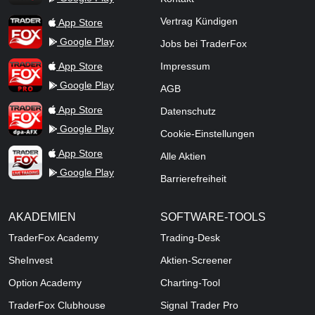
TraderFox App
Vertrag Kündigen
App Store
Google Play
Jobs bei TraderFox
TraderFox Pro
App Store
Impressum
Google Play
AGB
TraderFox dpa-AFX ProFeed
App Store
Datenschutz
Google Play
Cookie-Einstellungen
TraderFox Live Trading
App Store
Alle Aktien
Google Play
Barrierefreiheit
AKADEMIEN
SOFTWARE-TOOLS
TraderFox Academy
Trading-Desk
SheInvest
Aktien-Screener
Option Academy
Charting-Tool
TraderFox Clubhouse
Signal Trader Pro