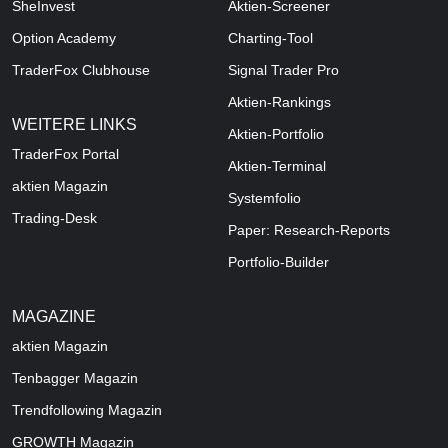
SheInvest
Aktien-Screener
Option Academy
Charting-Tool
TraderFox Clubhouse
Signal Trader Pro
Aktien-Rankings
WEITERE LINKS
Aktien-Portfolio
TraderFox Portal
Aktien-Terminal
aktien Magazin
Systemfolio
Trading-Desk
Paper: Research-Reports
Portfolio-Builder
MAGAZINE
aktien
Magazin
Tenbagger Magazin
Trendfollowing Magazin
GROWTH
Magazin