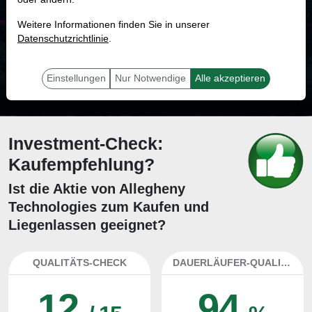
MONKEY-TRADER INDIKATOR
Weitere Informationen finden Sie in unserer
93.4 %
Datenschutzrichtlinie
.
Mit 93.4 % Wahrscheinlichkeit wird selbst der unglücklichst agierende Trader
mit dieser Aktie erfolgreich sein.
Einstellungen
Nur Notwendige
Alle akzeptieren
Investment-Check:
Kaufempfehlung?
Ist die Aktie von Allegheny
Technologies zum Kaufen und
Liegenlassen geeignet?
QUALITÄTS-CHECK
DAUERLÄUFER-QUALITÄTEN
12
94