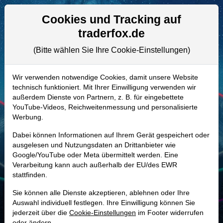
Aktien- und Artikelsuche
Seite
Cookies und Tracking auf
traderfox.de
(Bitte wählen Sie Ihre Cookie-Einstellungen)
ALLE AKTIEN
931083 | ATI
–
Allegheny
Wir verwenden notwendige Cookies, damit unsere Website
technisch funktioniert. Mit Ihrer Einwilligung verwenden wir
Technologies Aktie
außerdem Dienste von Partnern, z. B. für eingebettete
Realtime-Aktienkurs:
YouTube-Videos, Reichweitenmessung und personalisierte
Werbung.
-
-
-
-
Dabei können Informationen auf Ihrem Gerät gespeichert oder
ausgelesen und Nutzungsdaten an Drittanbieter wie
Google/YouTube oder Meta übermittelt werden. Eine
Marktkapitalisierung
31,11 Mrd. USD
Verarbeitung kann auch außerhalb der EU/des EWR
stattfinden.
Unternehmenswert
32,52 Mrd. USD
Sie können alle Dienste akzeptieren, ablehnen oder Ihre
Umsatz
4,59 Mrd. USD
Auswahl individuell festlegen. Ihre Einwilligung können Sie
jederzeit über die
Cookie-Einstellungen
im Footer widerrufen
oder ändern.