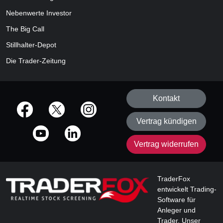
Nebenwerte Investor
The Big Call
Stillhalter-Depot
Die Trader-Zeitung
Kontakt
offizielle Social Media-Accounts
Vertrag kündigen
Vertrag widerrufen
TraderFox
entwickelt Trading-
Software für
Anleger und
Trader. Unser