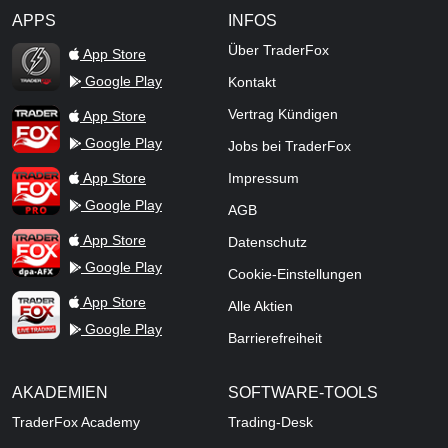
APPS
INFOS
TraderFox Flash
Über TraderFox
App Store
Google Play
Kontakt
TraderFox App
Vertrag Kündigen
App Store
Google Play
Jobs bei TraderFox
TraderFox Pro
App Store
Impressum
Google Play
AGB
TraderFox dpa-AFX ProFeed
App Store
Datenschutz
Google Play
Cookie-Einstellungen
TraderFox Live Trading
App Store
Alle Aktien
Google Play
Barrierefreiheit
AKADEMIEN
SOFTWARE-TOOLS
TraderFox Academy
Trading-Desk