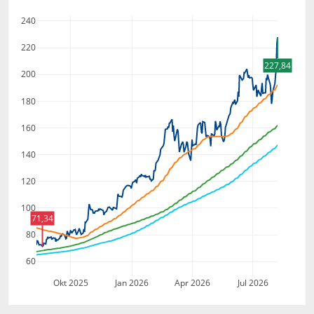
240
220
227,84
200
180
160
140
120
100
71,34
80
60
Okt 2025
Jan 2026
Apr 2026
Jul 2026