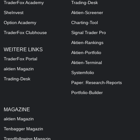
TraderFox Academy
Trading-Desk
SheInvest
Aktien-Screener
Option Academy
Charting-Tool
TraderFox Clubhouse
Signal Trader Pro
Aktien-Rankings
WEITERE LINKS
Aktien-Portfolio
TraderFox Portal
Aktien-Terminal
aktien Magazin
Systemfolio
Trading-Desk
Paper: Research-Reports
Portfolio-Builder
MAGAZINE
aktien
Magazin
Tenbagger Magazin
Trendfollowing Magazin