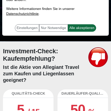
MONKEY-TRADER INDIKATOR
Weitere Informationen finden Sie in unserer
79.2 %
Datenschutzrichtlinie
.
Mit 79.2 % Wahrscheinlichkeit wird selbst der unglücklichst agierende Trader
mit dieser Aktie erfolgreich sein.
Einstellungen
Nur Notwendige
Alle akzeptieren
Investment-Check:
Kaufempfehlung?
Ist die Aktie von Allegiant Travel
zum Kaufen und Liegenlassen
geeignet?
QUALITÄTS-CHECK
DAUERLÄUFER-QUALITÄTEN
5
50