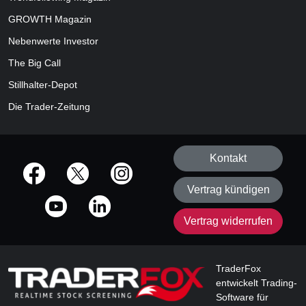
GROWTH
Magazin
Nebenwerte Investor
The Big Call
Stillhalter-Depot
Die Trader-Zeitung
Kontakt
offizielle Social Media-Accounts
Vertrag kündigen
Vertrag widerrufen
TraderFox
entwickelt Trading-
Software für