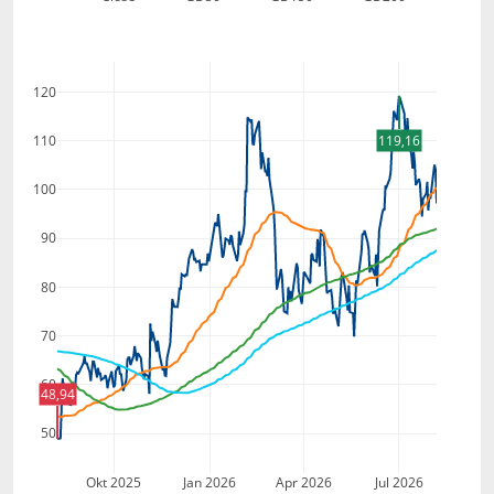
120
110
119,16
100
90
80
70
60
48,94
50
Okt 2025
Jan 2026
Apr 2026
Jul 2026