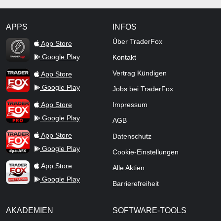
APPS
INFOS
TraderFox Flash
Über TraderFox
App Store
Google Play
Kontakt
TraderFox App
Vertrag Kündigen
App Store
Google Play
Jobs bei TraderFox
TraderFox Pro
App Store
Impressum
Google Play
AGB
TraderFox dpa-AFX ProFeed
App Store
Datenschutz
Google Play
Cookie-Einstellungen
TraderFox Live Trading
App Store
Alle Aktien
Google Play
Barrierefreiheit
AKADEMIEN
SOFTWARE-TOOLS