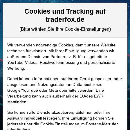
Aktien- und Artikelsuche
Seite
Cookies und Tracking auf
traderfox.de
(Bitte wählen Sie Ihre Cookie-Einstellungen)
ALLE AKTIEN
A0LFDN | ALGT
–
Allegiant Travel
Wir verwenden notwendige Cookies, damit unsere Website
technisch funktioniert. Mit Ihrer Einwilligung verwenden wir
Aktie
außerdem Dienste von Partnern, z. B. für eingebettete
Realtime-Aktienkurs:
YouTube-Videos, Reichweitenmessung und personalisierte
Werbung.
-
-
-
-
Dabei können Informationen auf Ihrem Gerät gespeichert oder
ausgelesen und Nutzungsdaten an Drittanbieter wie
Google/YouTube oder Meta übermittelt werden. Eine
Marktkapitalisierung
2,62 Mrd. USD
Verarbeitung kann auch außerhalb der EU/des EWR
stattfinden.
Unternehmenswert
3,57 Mrd. USD
Sie können alle Dienste akzeptieren, ablehnen oder Ihre
Umsatz
2,61 Mrd. USD
Auswahl individuell festlegen. Ihre Einwilligung können Sie
jederzeit über die
Cookie-Einstellungen
im Footer widerrufen
oder ändern.