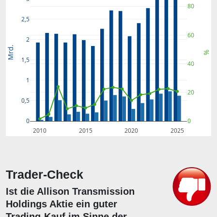
80
2,5
60
2
Mrd.
%
1,5
40
1
20
0,5
0
0
2010
2015
2020
2025
Trader-Check
Ist die Allison Transmission
Holdings Aktie ein guter
Trading-Kauf im Sinne der