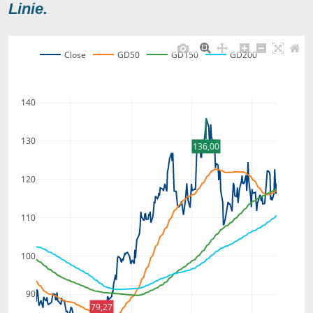
Linie.
Close
GD50
GD150
GD200
140
130
136,00
120
110
100
90
79,27