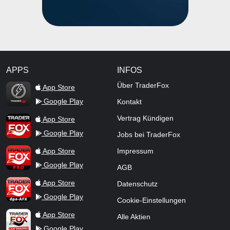
APPS
INFOS
TraderFox Flash
Über TraderFox
App Store
Google Play
Kontakt
TraderFox App
Vertrag Kündigen
App Store
Google Play
Jobs bei TraderFox
TraderFox Pro
App Store
Impressum
Google Play
AGB
TraderFox dpa-AFX ProFeed
App Store
Datenschutz
Google Play
Cookie-Einstellungen
TraderFox Live Trading
App Store
Alle Aktien
Google Play