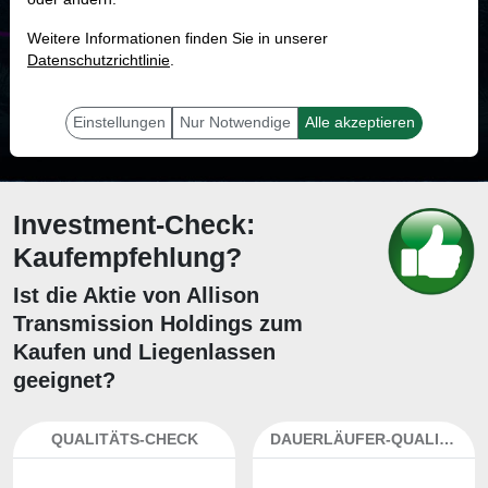
MONKEY-TRADER INDIKATOR
Weitere Informationen finden Sie in unserer
78.4 %
Datenschutzrichtlinie
.
Mit 78.4 % Wahrscheinlichkeit wird selbst der unglücklichst agierende Trader
mit dieser Aktie erfolgreich sein.
Einstellungen
Nur Notwendige
Alle akzeptieren
Investment-Check:
Kaufempfehlung?
Ist die Aktie von Allison
Transmission Holdings zum
Kaufen und Liegenlassen
geeignet?
QUALITÄTS-CHECK
DAUERLÄUFER-QUALITÄTEN