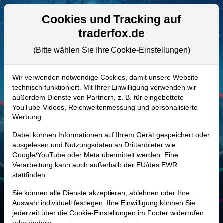
Aktien- und Artikelsuche
Seite
Cookies und Tracking auf
traderfox.de
(Bitte wählen Sie Ihre Cookie-Einstellungen)
ALLE AKTIEN
A1JGSV | ALSN
–
Allison
Wir verwenden notwendige Cookies, damit unsere Website
technisch funktioniert. Mit Ihrer Einwilligung verwenden wir
Transmission Holdings Aktie
außerdem Dienste von Partnern, z. B. für eingebettete
Realtime-Aktienkurs:
YouTube-Videos, Reichweitenmessung und personalisierte
Werbung.
-
-
-
-
Dabei können Informationen auf Ihrem Gerät gespeichert oder
ausgelesen und Nutzungsdaten an Drittanbieter wie
Google/YouTube oder Meta übermittelt werden. Eine
Marktkapitalisierung
9,82 Mrd. USD
Verarbeitung kann auch außerhalb der EU/des EWR
stattfinden.
Unternehmenswert
13,53 Mrd. USD
Sie können alle Dienste akzeptieren, ablehnen oder Ihre
Umsatz
3,01 Mrd. USD
Auswahl individuell festlegen. Ihre Einwilligung können Sie
jederzeit über die
Cookie-Einstellungen
im Footer widerrufen
oder ändern.