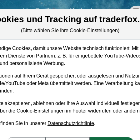
re
Live-Trading
Akademie
off
okies und Tracking auf traderfox
(Bitte wählen Sie Ihre Cookie-Einstellungen)
ige Cookies, damit unsere Website technisch funktioniert. Mit 
m Dienste von Partnern, z. B. für eingebettete YouTube-Video
Marktkapitalisierung
673,05 Mio. USD
nd personalisierte Werbung.
Unternehmenswert
478,80 Mio. USD
ionen auf Ihrem Gerät gespeichert oder ausgelesen und Nutzu
gle/YouTube oder Meta übermittelt werden. Eine Verarbeitung 
Umsatz
-
inden.
e akzeptieren, ablehnen oder Ihre Auswahl individuell festlegen
über die
Cookie-Einstellungen
im Footer widerrufen oder ändern
 finden Sie in unserer
Datenschutzrichtlinie
.
aufempfehlung?