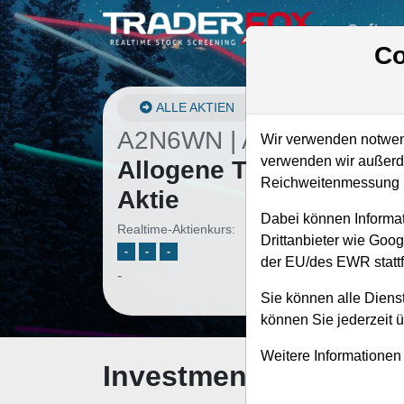
Softwa
Co
ALLE AKTIEN
A2N6WN | ALLO
–
Wir verwenden notwend
verwenden wir außerde
Allogene Therapeutics
Reichweitenmessung u
Aktie
Dabei können Informat
Realtime-Aktienkurs:
Drittanbieter wie Goo
-
-
-
der EU/des EWR stattf
-
Sie können alle Dienst
können Sie jederzeit 
Weitere Informationen
Investment-Check: K