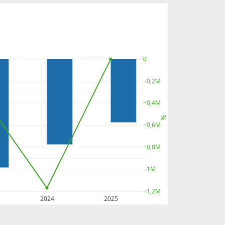
0
−0,2M
−0,4M
%
−0,6M
−0,8M
−1M
−1,2M
2024
2025