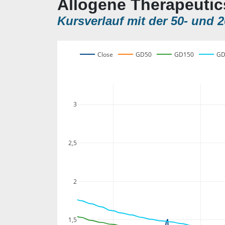
Allogene Therapeutic
Kursverlauf mit der 50- und 2
Close
GD50
GD150
GD
3
2,5
2
1,5