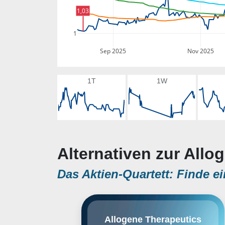
1,03
1
Sep 2025
Nov 2025
1T
1W
Alternativen zur Allo
Das Aktien-Quartett: Finde ei
Allogene Therapeutics, Inc.
Allogene Therapeutics
operates as a clinical stage