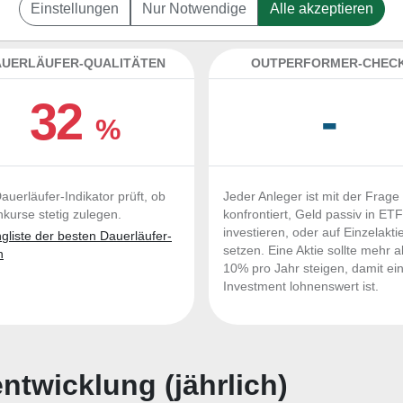
eutics zum Kaufen und Liegenlassen geeignet?
Einstellungen
Nur Notwendige
Alle akzeptieren
UERLÄUFER-QUALITÄTEN
OUTPERFORMER-CHEC
32
-
%
auerläufer-Indikator prüft, ob
Jeder Anleger ist mit der Frage
nkurse stetig zulegen.
konfrontiert, Geld passiv in ET
investieren, oder auf Einzelakti
liste der besten Dauerläufer-
setzen. Eine Aktie sollte mehr a
n
10% pro Jahr steigen, damit ei
Investment lohnenswert ist.
twicklung (jährlich)