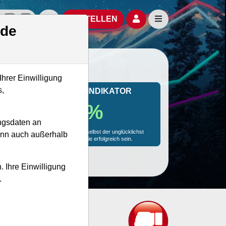
izielle Social Media-Accounts
Aktien- und Artikelsuche öffnen
Seitennavigation öf
BESTELLEN
.de
Ihrer Einwilligung
s,
MONKEY-TRADER INDIKATOR
78.1 %
ngsdaten an
Mit 78.1 % Wahrscheinlichkeit wird selbst der unglücklichst
kann auch außerhalb
agierende Trader mit dieser Aktie erfolgreich sein.
. Ihre Einwilligung
.