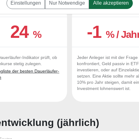
Einstellungen
Nur Notwendige
Alle akzeptieren
UERLÄUFER-QUALITÄTEN
OUTPERFORMER-CHEC
24
-1
%
% / Jah
auerläufer-Indikator prüft, ob
Jeder Anleger ist mit der Frage
nkurse stetig zulegen.
konfrontiert, Geld passiv in ET
investieren, oder auf Einzelakti
liste der besten Dauerläufer-
setzen. Eine Aktie sollte mehr a
n
10% pro Jahr steigen, damit ei
Investment lohnenswert ist.
twicklung (jährlich)