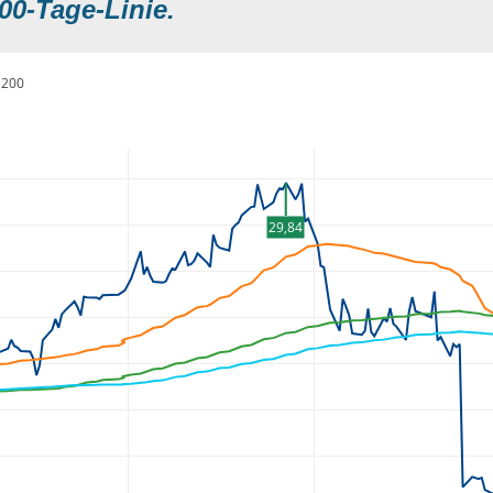
00-Tage-Linie.
200
29,84