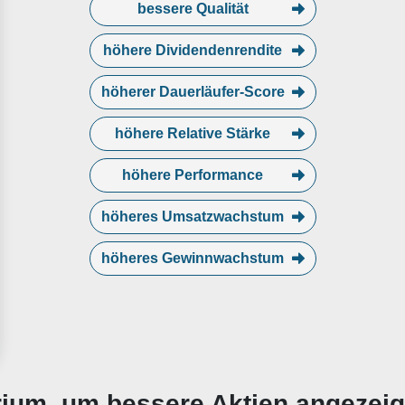
bessere Qualität
höhere Dividendenrendite
höherer Dauerläufer-Score
höhere Relative Stärke
höhere Performance
höheres Umsatzwachstum
höheres Gewinnwachstum
erium, um bessere Aktien angezei