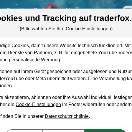
re
Live-Trading
Akademie
off
okies und Tracking auf traderfox
(Bitte wählen Sie Ihre Cookie-Einstellungen)
om
ige Cookies, damit unsere Website technisch funktioniert. Mit 
Marktkapitalisierung
7,72 Mrd. EUR
m Dienste von Partnern, z. B. für eingebettete YouTube-Video
nd personalisierte Werbung.
Unternehmenswert
8,98 Mrd. EUR
ionen auf Ihrem Gerät gespeichert oder ausgelesen und Nutzu
Umsatz
19,17 Mrd. EUR
gle/YouTube oder Meta übermittelt werden. Eine Verarbeitung 
inden.
e akzeptieren, ablehnen oder Ihre Auswahl individuell festlegen
über die
Cookie-Einstellungen
im Footer widerrufen oder ändern
aufempfehlung?
 finden Sie in unserer
Datenschutzrichtlinie
.
en und Liegenlassen geeignet?