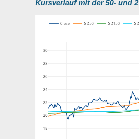
Kursverlauf mit der 50- und 2
Close
GD50
GD150
GD
30
28
26
24
22
20
18