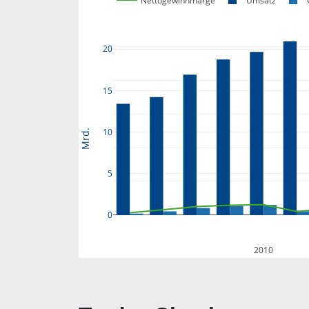
Nettogewinnmarge
Umsatz
20
15
10
Mrd.
5
0
2010