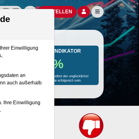
izielle Social Media-Accounts
Aktien- und Artikelsuche öffnen
Seitennavigation öf
BESTELLEN
.de
Ihrer Einwilligung
MONKEY-TRADER INDIKATOR
s,
41.8 %
ngsdaten an
Mit 41.8 % Wahrscheinlichkeit wird selbst der unglücklichst
agierende Trader mit dieser Aktie erfolgreich sein.
kann auch außerhalb
. Ihre Einwilligung
.