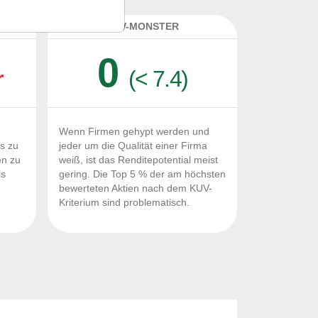
K
KUV-MONSTER
0
r
(< 7.4)
Wenn Firmen gehypt werden und
Fs zu
jeder um die Qualität einer Firma
en zu
weiß, ist das Renditepotential meist
ls
gering. Die Top 5 % der am höchsten
n
bewerteten Aktien nach dem KUV-
Kriterium sind problematisch.