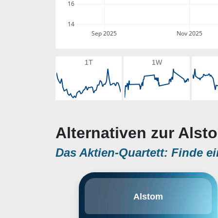
16
14
Sep 2025
Nov 2025
1T
1W
Alternativen zur Alst
Das Aktien-Quartett: Finde ei
Die Transportkonzepte für den
Alstom
Eisenbahnsektor von Alstom
umfassen Rollmaterial,
Signalisierungsdienste und