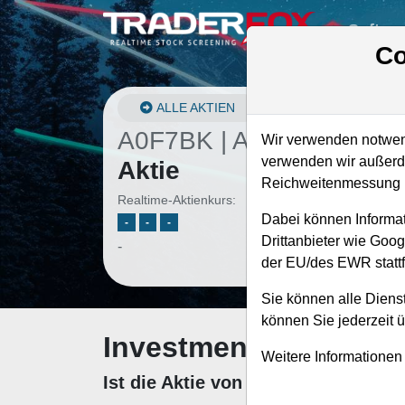
Softwa
Co
ALLE AKTIEN
A0F7BK | AOMD
–
Alst
Wir verwenden notwend
verwenden wir außerde
Aktie
Reichweitenmessung u
Realtime-Aktienkurs:
Dabei können Informat
-
-
-
Drittanbieter wie Goo
-
der EU/des EWR stattf
Sie können alle Dienst
können Sie jederzeit 
Investment-Check: K
Weitere Informationen
Ist die Aktie von Alstom zum Kauf