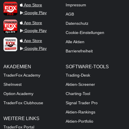
TraderFox Pro
App Store
Impressum
Google Play
AGB
TraderFox dpa-AFX ProFeed
App Store
Datenschutz
Google Play
Cookie-Einstellungen
TraderFox Live Trading
App Store
Alle Aktien
Google Play
Barrierefreiheit
AKADEMIEN
SOFTWARE-TOOLS
TraderFox Academy
Trading-Desk
SheInvest
Aktien-Screener
Option Academy
Charting-Tool
TraderFox Clubhouse
Signal Trader Pro
Aktien-Rankings
WEITERE LINKS
Aktien-Portfolio
TraderFox Portal