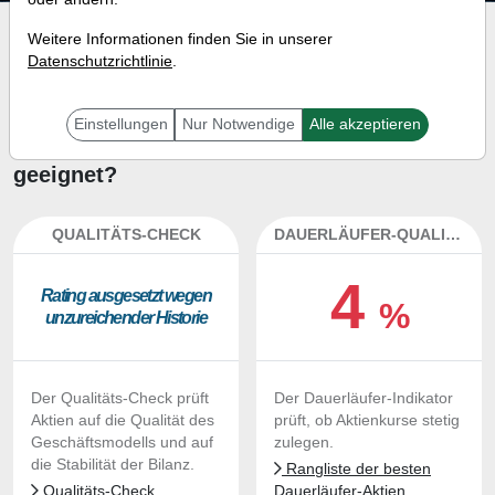
Investment-Check:
Weitere Informationen finden Sie in unserer
Datenschutzrichtlinie
.
Kaufempfehlung?
Ist die Aktie von Ambiq Micro
Einstellungen
Nur Notwendige
Alle akzeptieren
zum Kaufen und Liegenlassen
geeignet?
QUALITÄTS-CHECK
DAUERLÄUFER-QUALITÄTEN
4
Ra­ting aus­ge­setzt we­gen
%
un­zu­rei­chen­der His­to­rie
Der Qualitäts-Check prüft
Der Dauerläufer-Indikator
Aktien auf die Qualität des
prüft, ob Aktienkurse stetig
Geschäftsmodells und auf
zulegen.
die Stabilität der Bilanz.
Rangliste der besten
Qualitäts-Check
Dauerläufer-Aktien