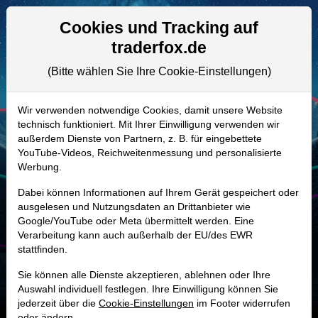
Aktien- und Artikelsuche
Seite
Cookies und Tracking auf
traderfox.de
(Bitte wählen Sie Ihre Cookie-Einstellungen)
ALLE AKTIEN
A41E0R | DS4
–
Ambiq Micro Aktie
Wir verwenden notwendige Cookies, damit unsere Website
technisch funktioniert. Mit Ihrer Einwilligung verwenden wir
Realtime-Aktienkurs:
außerdem Dienste von Partnern, z. B. für eingebettete
-
-
-
YouTube-Videos, Reichweitenmessung und personalisierte
-
Werbung.
Dabei können Informationen auf Ihrem Gerät gespeichert oder
Marktkapitalisierung
1,56 Mrd. USD
ausgelesen und Nutzungsdaten an Drittanbieter wie
Google/YouTube oder Meta übermittelt werden. Eine
Unternehmenswert
1,36 Mrd. USD
Verarbeitung kann auch außerhalb der EU/des EWR
stattfinden.
Umsatz
72,51 Mio. USD
Sie können alle Dienste akzeptieren, ablehnen oder Ihre
Auswahl individuell festlegen. Ihre Einwilligung können Sie
jederzeit über die
Cookie-Einstellungen
im Footer widerrufen
oder ändern.