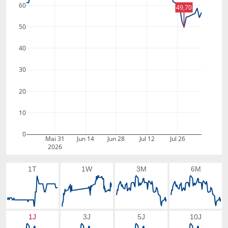
60
49,70
50
40
30
20
10
0
Mai 31
Jun 14
Jun 28
Jul 12
Jul 26
2026
1T
1W
3M
6M
1J
3J
5J
10J