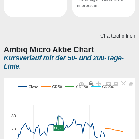
interessant.
Charttool öffnen
Ambiq Micro Aktie Chart
Kursverlauf mit der 50- und 200-Tage-
Linie.
Close
GD50
GD150
GD200
80
80,25
70