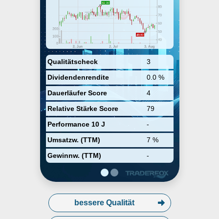
Qualitätscheck
3
Dividendenrendite
0.0 %
Dauerläufer Score
4
Relative Stärke Score
79
Performance 10 J
-
Umsatzw. (TTM)
7 %
Gewinnw. (TTM)
-
bessere Qualität