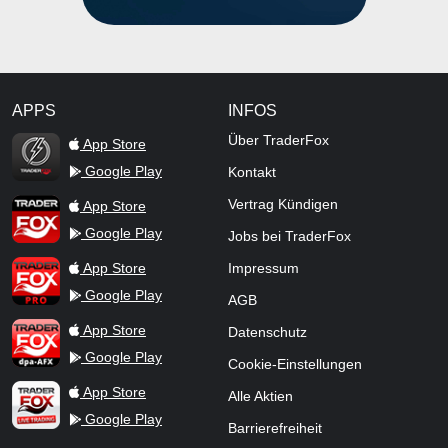
APPS
INFOS
TraderFox Flash
Über TraderFox
App Store
Google Play
Kontakt
TraderFox App
Vertrag Kündigen
App Store
Google Play
Jobs bei TraderFox
TraderFox Pro
App Store
Impressum
Google Play
AGB
TraderFox dpa-AFX ProFeed
App Store
Datenschutz
Google Play
Cookie-Einstellungen
TraderFox Live Trading
App Store
Alle Aktien
Google Play
Barrierefreiheit