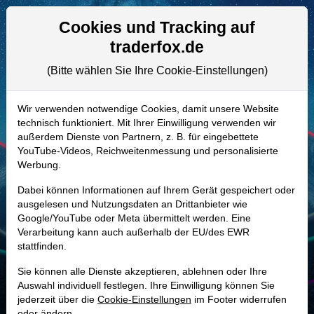
Aktien- und Artikelsuche
Seite
Cookies und Tracking auf
traderfox.de
(Bitte wählen Sie Ihre Cookie-Einstellungen)
ALLE AKTIEN
897113 | AEO
–
American Eagle
Wir verwenden notwendige Cookies, damit unsere Website
technisch funktioniert. Mit Ihrer Einwilligung verwenden wir
Outfitters Aktie
außerdem Dienste von Partnern, z. B. für eingebettete
Realtime-Aktienkurs:
YouTube-Videos, Reichweitenmessung und personalisierte
Werbung.
-
-
-
-
Dabei können Informationen auf Ihrem Gerät gespeichert oder
ausgelesen und Nutzungsdaten an Drittanbieter wie
Google/YouTube oder Meta übermittelt werden. Eine
Marktkapitalisierung
2,97 Mrd. USD
Verarbeitung kann auch außerhalb der EU/des EWR
stattfinden.
Unternehmenswert
4,74 Mrd. USD
Sie können alle Dienste akzeptieren, ablehnen oder Ihre
Umsatz
5,55 Mrd. USD
Auswahl individuell festlegen. Ihre Einwilligung können Sie
jederzeit über die
Cookie-Einstellungen
im Footer widerrufen
oder ändern.