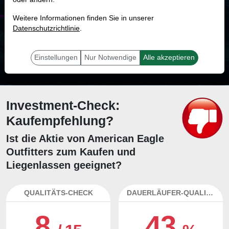
MONKEY-TRADER INDIKATOR
Weitere Informationen finden Sie in unserer
53.2 %
Datenschutzrichtlinie
.
Mit 53.2 % Wahrscheinlichkeit wird selbst der unglücklichst agierende Trader
mit dieser Aktie erfolgreich sein.
Einstellungen
Nur Notwendige
Alle akzeptieren
Investment-Check:
Kaufempfehlung?
Ist die Aktie von American Eagle
Outfitters zum Kaufen und
Liegenlassen geeignet?
QUALITÄTS-CHECK
DAUERLÄUFER-QUALITÄTEN
8
43