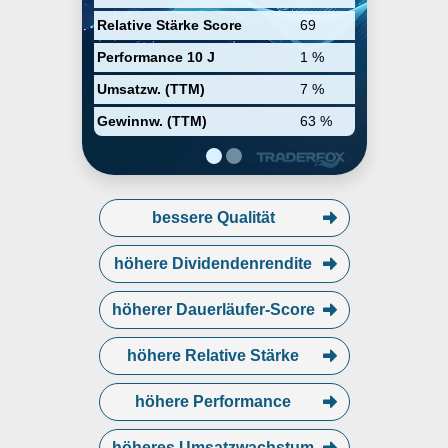
Zielgruppe Mädchen neben
Relative Stärke Score
69
Unterwäsche und Bademode
Kosmetik- und Pflegeprodukte an.
Performance 10 J
1 %
Die Produkte werden in Stand-
Alone-Shops und parallel in
Umsatzw. (TTM)
7 %
ausgewählten American-Eagle-
Geschäften und im Internet
Gewinnw. (TTM)
63 %
vertrieben.
bessere Qualität
höhere Dividendenrendite
höherer Dauerläufer-Score
höhere Relative Stärke
höhere Performance
höheres Umsatzwachstum