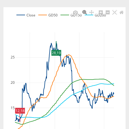
Close
GD50
GD150
GD200
28,19
25
20
15
12,18