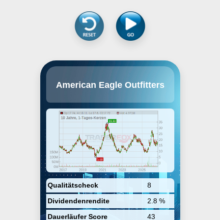
American Eagle Outfitters ist eine
American Eagle Outfitters
US-amerikanische
Bekleidungskette, die sich auf das
Design, die Herstellung und die
Vermarktung von qualitativ
hochwertiger Kleidung zu
erschwinglichen Preisen
konzentriert. Dabei richtet sich
das Sortiment vorrangig an eine
Zielgruppe zwischen 15 und 25
Jahren. Die Kollektion beinhaltet
Jeans, bedruckte T-Shirts, Blusen,
Sweat-Shirts, Accessoires wie
Sonnenbrillen und Taschen,
Qualitätscheck
8
Schuhe, Unterwäsche und
Dividendenrendite
2.8 %
Bademoden sowohl für Männer
als auch Frauen. Unter der Marke
Dauerläufer Score
43
aerie bietet der Konzern der