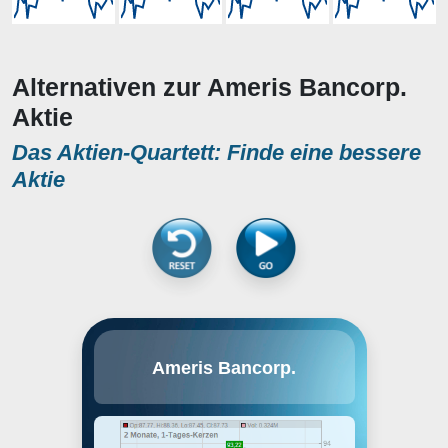
Alternativen zur Ameris Bancorp.
Aktie
Das Aktien-Quartett: Finde eine bessere
Aktie
Ameris Bancorp is a bank holding
Ameris Bancorp.
company, which through the
subsidiary, Ameris Bank, engages
in the provision of banking
services to its retail and
commercial customers. It operates