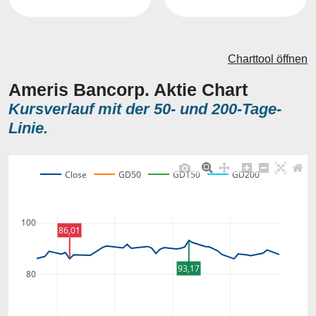
Charttool öffnen
Ameris Bancorp. Aktie Chart
Kursverlauf mit der 50- und 200-Tage-
Linie.
Close
GD50
GD150
GD200
100
86,01
93,17
80