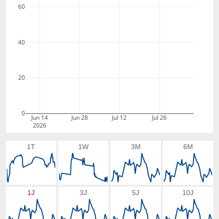
60
40
20
0
Jun 14
Jun 28
Jul 12
Jul 26
2026
1T
1W
3M
6M
1J
3J
5J
10J