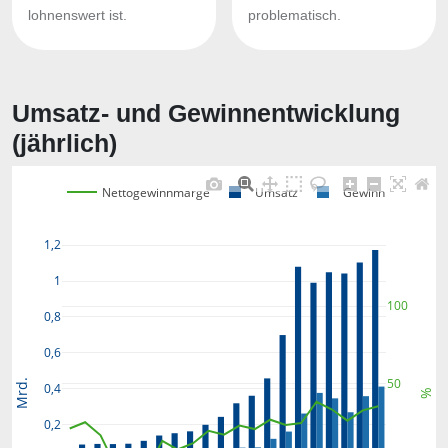
lohnenswert ist.
problematisch.
Umsatz- und Gewinnentwicklung
(jährlich)
Nettogewinnmarge
Umsatz
Gewinn
1,2
1
100
0,8
0,6
50
Mrd.
0,4
%
0,2