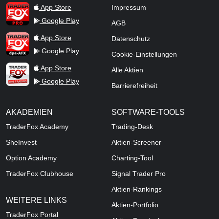
TraderFox Pro
App Store
Impressum
Google Play
AGB
TraderFox dpa-AFX ProFeed
App Store
Datenschutz
Google Play
Cookie-Einstellungen
TraderFox Live Trading
App Store
Alle Aktien
Google Play
Barrierefreiheit
AKADEMIEN
SOFTWARE-TOOLS
TraderFox Academy
Trading-Desk
SheInvest
Aktien-Screener
Option Academy
Charting-Tool
TraderFox Clubhouse
Signal Trader Pro
Aktien-Rankings
WEITERE LINKS
Aktien-Portfolio
TraderFox Portal