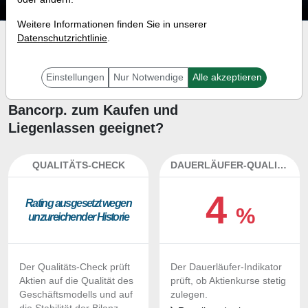
Weitere Informationen finden Sie in unserer
Datenschutzrichtlinie
.
Investment-Check:
Kaufempfehlung?
Einstellungen
Nur Notwendige
Alle akzeptieren
Ist die Aktie von Ameris
Bancorp. zum Kaufen und
Liegenlassen geeignet?
QUALITÄTS-CHECK
DAUERLÄUFER-QUALITÄTEN
4
Ra­ting aus­ge­setzt we­gen
%
un­zu­rei­chen­der His­to­rie
Der Qualitäts-Check prüft
Der Dauerläufer-Indikator
Aktien auf die Qualität des
prüft, ob Aktienkurse stetig
Geschäftsmodells und auf
zulegen.