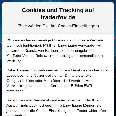
Aktien- und Artikelsuche
Seite
Cookies und Tracking auf
traderfox.de
(Bitte wählen Sie Ihre Cookie-Einstellungen)
ALLE AKTIEN
A0HNB2 | ABCB
–
Ameris Bancorp.
Wir verwenden notwendige Cookies, damit unsere Website
technisch funktioniert. Mit Ihrer Einwilligung verwenden wir
Aktie
außerdem Dienste von Partnern, z. B. für eingebettete
Realtime-Aktienkurs:
YouTube-Videos, Reichweitenmessung und personalisierte
Werbung.
-
-
-
-
Dabei können Informationen auf Ihrem Gerät gespeichert oder
ausgelesen und Nutzungsdaten an Drittanbieter wie
Google/YouTube oder Meta übermittelt werden. Eine
Marktkapitalisierung
5,89 Mrd. USD
Verarbeitung kann auch außerhalb der EU/des EWR
stattfinden.
Unternehmenswert
7,27 Mrd. USD
Sie können alle Dienste akzeptieren, ablehnen oder Ihre
Umsatz
1,17 Mrd. USD
Auswahl individuell festlegen. Ihre Einwilligung können Sie
jederzeit über die
Cookie-Einstellungen
im Footer widerrufen
oder ändern.