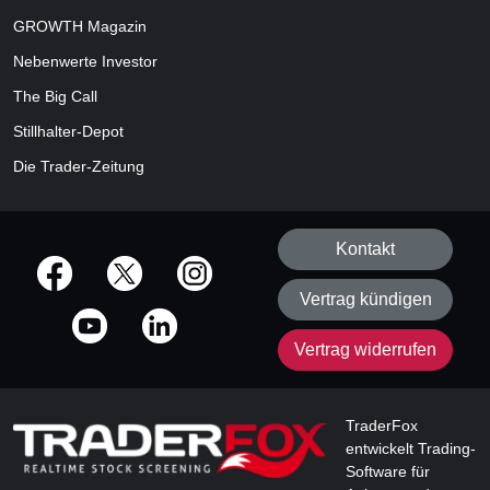
GROWTH
Magazin
Nebenwerte Investor
The Big Call
Stillhalter-Depot
Die Trader-Zeitung
Kontakt
offizielle Social Media-Accounts
Vertrag kündigen
Vertrag widerrufen
TraderFox
entwickelt Trading-
Software für