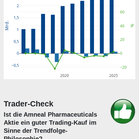
2
60
1,5
Mrd.
40
%
1
20
0,5
0
0
−0,5
−20
2020
2025
Trader-Check
Ist die Amneal Pharmaceuticals
Aktie ein guter Trading-Kauf im
Sinne der Trendfolge-
Philosophie?