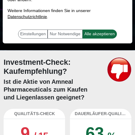
MONKEY-TRADER INDIKATOR
Weitere Informationen finden Sie in unserer
85.8 %
Datenschutzrichtlinie
.
Mit 85.8 % Wahrscheinlichkeit wird selbst der unglücklichst agierende Trader
mit dieser Aktie erfolgreich sein.
Einstellungen
Nur Notwendige
Alle akzeptieren
Investment-Check:
Kaufempfehlung?
Ist die Aktie von Amneal
Pharmaceuticals zum Kaufen
und Liegenlassen geeignet?
QUALITÄTS-CHECK
DAUERLÄUFER-QUALITÄTEN
9
63