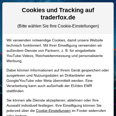
Aktien- und Artikelsuche
Seite
Cookies und Tracking auf
traderfox.de
(Bitte wählen Sie Ihre Cookie-Einstellungen)
ALLE AKTIEN
A2JLMD | AMRX
–
Amneal
Wir verwenden notwendige Cookies, damit unsere Website
technisch funktioniert. Mit Ihrer Einwilligung verwenden wir
Pharmaceuticals Aktie
außerdem Dienste von Partnern, z. B. für eingebettete
Realtime-Aktienkurs:
YouTube-Videos, Reichweitenmessung und personalisierte
Werbung.
-
-
-
-
Dabei können Informationen auf Ihrem Gerät gespeichert oder
ausgelesen und Nutzungsdaten an Drittanbieter wie
Google/YouTube oder Meta übermittelt werden. Eine
Marktkapitalisierung
5,80 Mrd. USD
Verarbeitung kann auch außerhalb der EU/des EWR
stattfinden.
Unternehmenswert
8,46 Mrd. USD
Sie können alle Dienste akzeptieren, ablehnen oder Ihre
Umsatz
3,02 Mrd. USD
Auswahl individuell festlegen. Ihre Einwilligung können Sie
jederzeit über die
Cookie-Einstellungen
im Footer widerrufen
oder ändern.