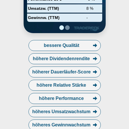
pharmaceuticals, medical, and
surgical products and services to
Umsatzw. (TTM)
8 %
governmental agencies. The
company was founded by Chirag
Gewinnw. (TTM)
-
K. Patel and Chintu Patel in 2002
and is headquartered in
Bridgewater, NJ.
bessere Qualität
höhere Dividendenrendite
höherer Dauerläufer-Score
höhere Relative Stärke
höhere Performance
höheres Umsatzwachstum
höheres Gewinnwachstum