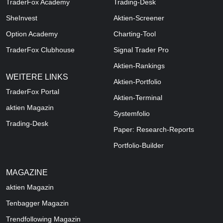
TraderFox Academy
Trading-Desk
SheInvest
Aktien-Screener
Option Academy
Charting-Tool
TraderFox Clubhouse
Signal Trader Pro
Aktien-Rankings
WEITERE LINKS
Aktien-Portfolio
TraderFox Portal
Aktien-Terminal
aktien Magazin
Systemfolio
Trading-Desk
Paper: Research-Reports
Portfolio-Builder
MAGAZINE
aktien
Magazin
Tenbagger Magazin
Trendfollowing Magazin