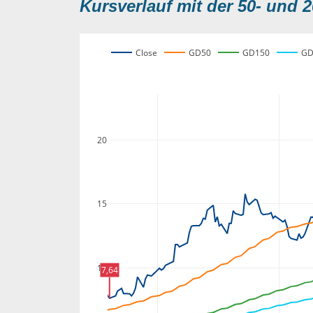
Kursverlauf mit der 50- und 2
Close
GD50
GD150
GD
20
15
10
7,64