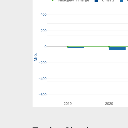
Nettogewinnmarge
Umsatz
400
200
0
Mio.
−200
−400
−600
2019
2020