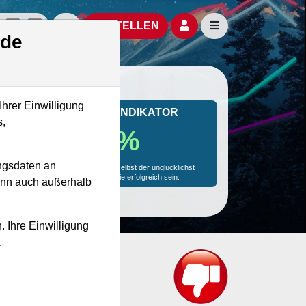
izielle Social Media-Accounts
Aktien- und Artikelsuche öffnen
Seitennavigation öf
BESTELLEN
.de
Ihrer Einwilligung
MONKEY-TRADER INDIKATOR
s,
77.7 %
ngsdaten an
Mit 77.7 % Wahrscheinlichkeit wird selbst der unglücklichst
agierende Trader mit dieser Aktie erfolgreich sein.
kann auch außerhalb
. Ihre Einwilligung
.
?