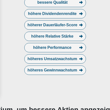
bessere Qualität
höhere Dividendenrendite
höherer Dauerläufer-Score
höhere Relative Stärke
höhere Performance
höheres Umsatzwachstum
höheres Gewinnwachstum
erium, um bessere Aktien angezei