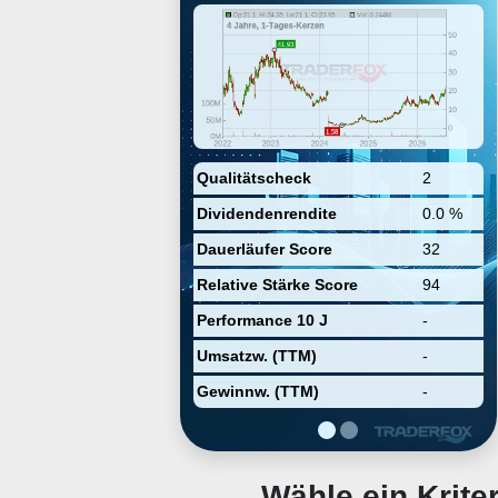
neurodegenerative diseases and
amyotrophic lateral sclerosis
(ALS). Its commercial product is
Relyvrio, also known as Albrioza
in Canada. The company was
founded by Joshua Cohen and
Justin Klee in 2013 and is
headquartered in Cambridge, MA.
Qualitätscheck
2
Dividendenrendite
0.0 %
Dauerläufer Score
32
Relative Stärke Score
94
Performance 10 J
-
Umsatzw. (TTM)
-
Gewinnw. (TTM)
-
Wähle ein Krit