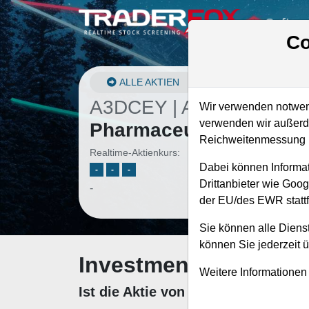
Softwa
Co
ALLE AKTIEN
A3DCEY | AMLX
–
Amyl
Wir verwenden notwend
verwenden wir außerde
Pharmaceuticals Aktie
Reichweitenmessung u
Realtime-Aktienkurs:
Dabei können Informat
-
-
-
Drittanbieter wie Goo
-
der EU/des EWR stattf
Sie können alle Dienst
können Sie jederzeit 
Investment-Check: K
Weitere Informationen
Ist die Aktie von Amylyx Pharmace