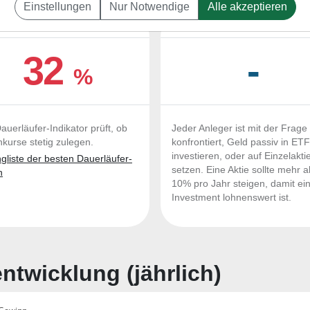
Einstellungen
Nur Notwendige
Alle akzeptieren
UERLÄUFER-QUALITÄTEN
OUTPERFORMER-CHEC
32
-
%
auerläufer-Indikator prüft, ob
Jeder Anleger ist mit der Frage
nkurse stetig zulegen.
konfrontiert, Geld passiv in ET
investieren, oder auf Einzelakti
liste der besten Dauerläufer-
setzen. Eine Aktie sollte mehr a
n
10% pro Jahr steigen, damit ei
Investment lohnenswert ist.
twicklung (jährlich)