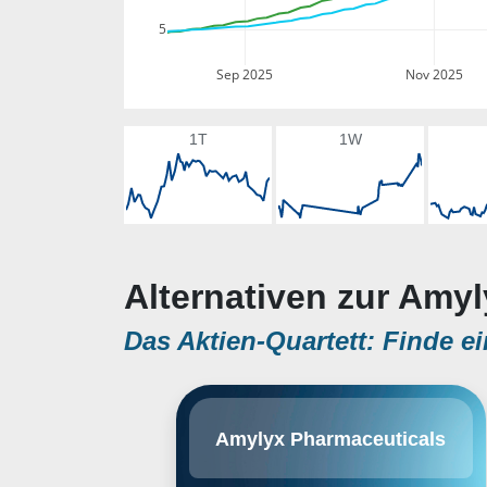
5
Sep 2025
Nov 2025
1T
1W
Alternativen zur Amy
Das Aktien-Quartett: Finde ei
Amylyx Pharmaceuticals, Inc. is a
Amylyx Pharmaceuticals
commercial-stage biotechnology
company, which engages in the
provision of therapies for