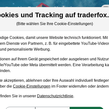
re
Live-Trading
Akademie
off
okies und Tracking auf traderfox
(Bitte wählen Sie Ihre Cookie-Einstellungen)
yx
ige Cookies, damit unsere Website technisch funktioniert. Mit 
Marktkapitalisierung
2,64 Mrd. USD
m Dienste von Partnern, z. B. für eingebettete YouTube-Video
nd personalisierte Werbung.
Unternehmenswert
2,36 Mrd. USD
ionen auf Ihrem Gerät gespeichert oder ausgelesen und Nutzu
Umsatz
-
gle/YouTube oder Meta übermittelt werden. Eine Verarbeitung 
inden.
e akzeptieren, ablehnen oder Ihre Auswahl individuell festlegen
über die
Cookie-Einstellungen
im Footer widerrufen oder ändern
aufempfehlung?
 finden Sie in unserer
Datenschutzrichtlinie
.
uticals zum Kaufen und Liegenlassen geeignet