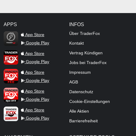
APPS
INFOS
TraderFox Flash
Über TraderFox
App Store
Google Play
Kontakt
TraderFox App
Vertrag Kündigen
App Store
Google Play
Jobs bei TraderFox
TraderFox Pro
App Store
Impressum
Google Play
AGB
TraderFox dpa-AFX ProFeed
App Store
Datenschutz
Google Play
Cookie-Einstellungen
TraderFox Live Trading
App Store
Alle Aktien
Google Play
Barrierefreiheit