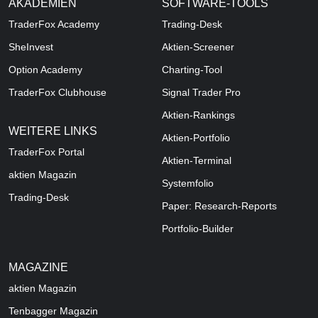
AKADEMIEN
SOFTWARE-TOOLS
TraderFox Academy
Trading-Desk
SheInvest
Aktien-Screener
Option Academy
Charting-Tool
TraderFox Clubhouse
Signal Trader Pro
Aktien-Rankings
WEITERE LINKS
Aktien-Portfolio
TraderFox Portal
Aktien-Terminal
aktien Magazin
Systemfolio
Trading-Desk
Paper: Research-Reports
Portfolio-Builder
MAGAZINE
aktien
Magazin
Tenbagger Magazin