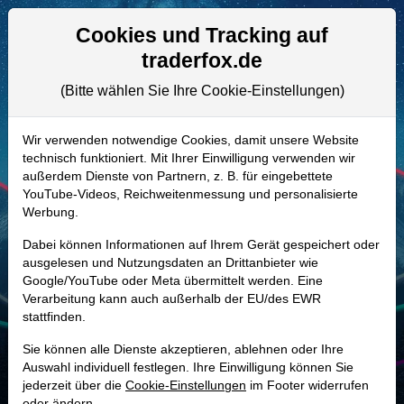
Aktien- und Artikelsuche
Seite
Cookies und Tracking auf
traderfox.de
(Bitte wählen Sie Ihre Cookie-Einstellungen)
ALLE AKTIEN
A1W15D | ANIP
–
ANI
Wir verwenden notwendige Cookies, damit unsere Website
technisch funktioniert. Mit Ihrer Einwilligung verwenden wir
Pharmaceuticals Aktie
außerdem Dienste von Partnern, z. B. für eingebettete
Realtime-Aktienkurs:
YouTube-Videos, Reichweitenmessung und personalisierte
Werbung.
-
-
-
-
Dabei können Informationen auf Ihrem Gerät gespeichert oder
ausgelesen und Nutzungsdaten an Drittanbieter wie
Google/YouTube oder Meta übermittelt werden. Eine
Marktkapitalisierung
1,82 Mrd. USD
Verarbeitung kann auch außerhalb der EU/des EWR
stattfinden.
Unternehmenswert
2,10 Mrd. USD
Sie können alle Dienste akzeptieren, ablehnen oder Ihre
Umsatz
883,37 Mio. USD
Auswahl individuell festlegen. Ihre Einwilligung können Sie
jederzeit über die
Cookie-Einstellungen
im Footer widerrufen
oder ändern.