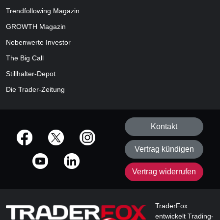
Trendfollowing Magazin
GROWTH
Magazin
Nebenwerte Investor
The Big Call
Stillhalter-Depot
Die Trader-Zeitung
Kontakt
offizielle Social Media-Accounts
Vertrag kündigen
Vertrag widerrufen
TraderFox
entwickelt Trading-