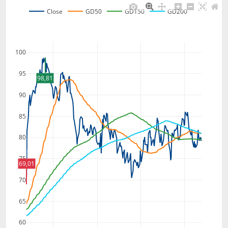
Close
GD50
GD150
GD200
100
95
98,81
90
85
80
75
69,01
70
65
60