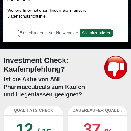
MONKEY-TRADER INDIKATOR
Weitere Informationen finden Sie in unserer
35.0 %
Datenschutzrichtlinie
.
Mit 35.0 % Wahrscheinlichkeit wird selbst der unglücklichst agierende Trader
mit dieser Aktie erfolgreich sein.
Einstellungen
Nur Notwendige
Alle akzeptieren
Investment-Check:
Kaufempfehlung?
Ist die Aktie von ANI
Pharmaceuticals zum Kaufen
und Liegenlassen geeignet?
QUALITÄTS-CHECK
DAUERLÄUFER-QUALITÄTEN
12
37