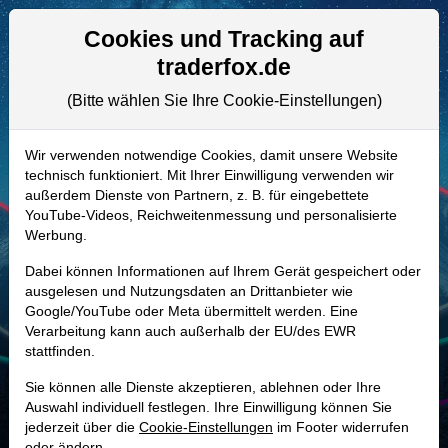
Aktien- und Artikelsuche
Seite
Cookies und Tracking auf
traderfox.de
(Bitte wählen Sie Ihre Cookie-Einstellungen)
ALLE AKTIEN
861837 | DP4B
–
A.P. Moller -
Wir verwenden notwendige Cookies, damit unsere Website
technisch funktioniert. Mit Ihrer Einwilligung verwenden wir
Maersk Aktie
außerdem Dienste von Partnern, z. B. für eingebettete
Realtime-Aktienkurs:
YouTube-Videos, Reichweitenmessung und personalisierte
Werbung.
-
-
-
-
Dabei können Informationen auf Ihrem Gerät gespeichert oder
ausgelesen und Nutzungsdaten an Drittanbieter wie
Google/YouTube oder Meta übermittelt werden. Eine
Marktkapitalisierung
37,34 Mrd. USD
Verarbeitung kann auch außerhalb der EU/des EWR
stattfinden.
Unternehmenswert
47,32 Mrd. USD
Sie können alle Dienste akzeptieren, ablehnen oder Ihre
Umsatz
53,99 Mrd. USD
Auswahl individuell festlegen. Ihre Einwilligung können Sie
jederzeit über die
Cookie-Einstellungen
im Footer widerrufen
oder ändern.