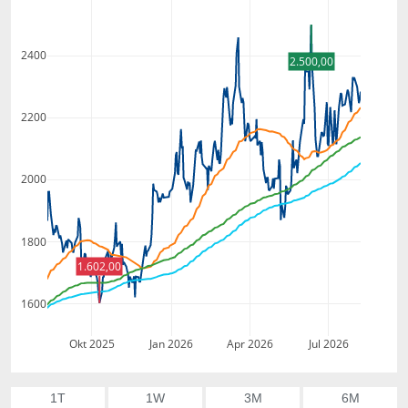
2400
2.500,00
2200
2000
1800
1.602,00
1600
Okt 2025
Jan 2026
Apr 2026
Jul 2026
1T
1W
3M
6M