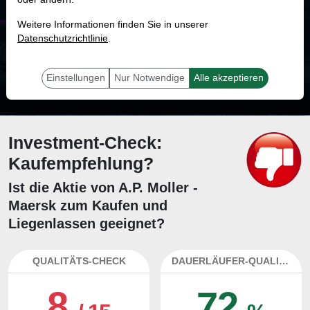
MONKEY-TRADER INDIKATOR
Weitere Informationen finden Sie in unserer
78.6 %
Datenschutzrichtlinie
.
Mit 78.6 % Wahrscheinlichkeit wird selbst der unglücklichst agierende Trader
mit dieser Aktie erfolgreich sein.
Einstellungen
Nur Notwendige
Alle akzeptieren
Investment-Check:
Kaufempfehlung?
Ist die Aktie von A.P. Moller -
Maersk zum Kaufen und
Liegenlassen geeignet?
QUALITÄTS-CHECK
DAUERLÄUFER-QUALITÄTEN
8
72