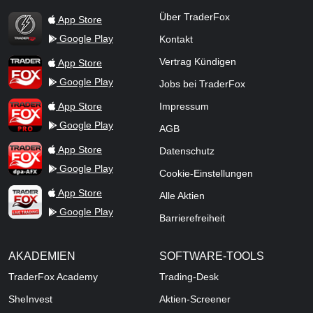
TraderFox Flash
Über TraderFox
App Store
Google Play
Kontakt
TraderFox App
Vertrag Kündigen
App Store
Google Play
Jobs bei TraderFox
TraderFox Pro
App Store
Impressum
Google Play
AGB
TraderFox dpa-AFX ProFeed
App Store
Datenschutz
Google Play
Cookie-Einstellungen
TraderFox Live Trading
App Store
Alle Aktien
Google Play
Barrierefreiheit
AKADEMIEN
SOFTWARE-TOOLS
TraderFox Academy
Trading-Desk
SheInvest
Aktien-Screener