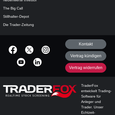
Nebenwerte Investor
The Big Call
Stillhalter-Depot
Die Trader-Zeitung
Kontakt
offizielle Social Media-Accounts
Vertrag kündigen
Vertrag widerrufen
TraderFox
entwickelt Trading-
Software für
Anleger und
Trader. Unser
Echtzeit-