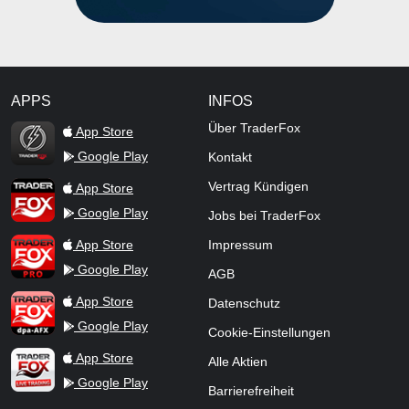
APPS
INFOS
TraderFox Flash
Über TraderFox
App Store
Google Play
Kontakt
TraderFox App
Vertrag Kündigen
App Store
Google Play
Jobs bei TraderFox
TraderFox Pro
App Store
Impressum
Google Play
AGB
TraderFox dpa-AFX ProFeed
App Store
Datenschutz
Google Play
Cookie-Einstellungen
TraderFox Live Trading
App Store
Alle Aktien
Google Play
Barrierefreiheit