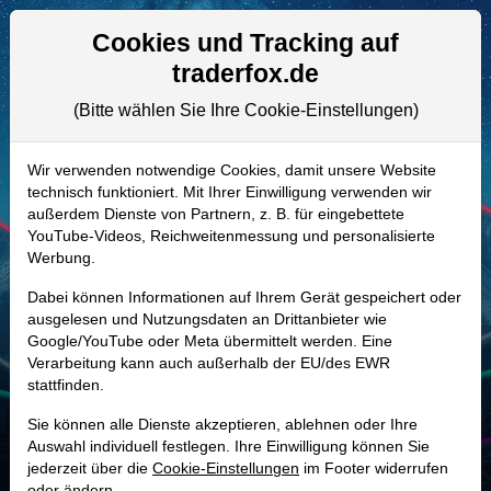
Aktien- und Artikelsuche
Seite
Cookies und Tracking auf
traderfox.de
(Bitte wählen Sie Ihre Cookie-Einstellungen)
ALLE AKTIEN
A14SUE | AMEH
–
Apollo Medical
Wir verwenden notwendige Cookies, damit unsere Website
technisch funktioniert. Mit Ihrer Einwilligung verwenden wir
Holdings Aktie
außerdem Dienste von Partnern, z. B. für eingebettete
Realtime-Aktienkurs:
YouTube-Videos, Reichweitenmessung und personalisierte
Werbung.
-
-
-
-
Dabei können Informationen auf Ihrem Gerät gespeichert oder
ausgelesen und Nutzungsdaten an Drittanbieter wie
Google/YouTube oder Meta übermittelt werden. Eine
Marktkapitalisierung
1,77 Mrd. USD
Verarbeitung kann auch außerhalb der EU/des EWR
stattfinden.
Unternehmenswert
2,36 Mrd. USD
Sie können alle Dienste akzeptieren, ablehnen oder Ihre
Umsatz
3,18 Mrd. USD
Auswahl individuell festlegen. Ihre Einwilligung können Sie
jederzeit über die
Cookie-Einstellungen
im Footer widerrufen
oder ändern.