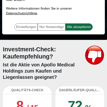
MONKEY-TRADER INDIKATOR
Weitere Informationen finden Sie in unserer
67.9 %
Datenschutzrichtlinie
.
Mit 67.9 % Wahrscheinlichkeit wird selbst der unglücklichst agierende Trader
mit dieser Aktie erfolgreich sein.
Einstellungen
Nur Notwendige
Alle akzeptieren
Investment-Check:
Kaufempfehlung?
Ist die Aktie von Apollo Medical
Holdings zum Kaufen und
Liegenlassen geeignet?
QUALITÄTS-CHECK
DAUERLÄUFER-QUALITÄTEN
8
72