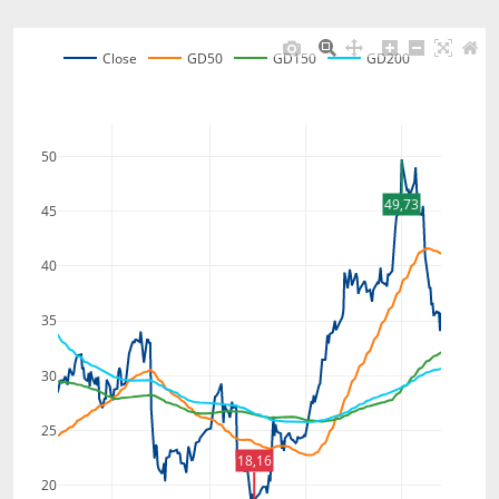
Close
GD50
GD150
GD200
50
49,73
45
40
35
30
25
18,16
20