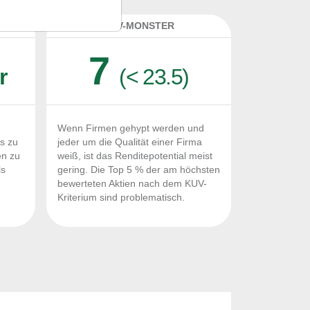
K
KUV-MONSTER
7
r
(< 23.5)
Wenn Firmen gehypt werden und
Fs zu
jeder um die Qualität einer Firma
en zu
weiß, ist das Renditepotential meist
ls
gering. Die Top 5 % der am höchsten
n
bewerteten Aktien nach dem KUV-
Kriterium sind problematisch.