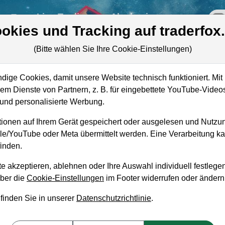
re
Live-Trading
Akademie
off
okies und Tracking auf traderfox
(Bitte wählen Sie Ihre Cookie-Einstellungen)
ige Cookies, damit unsere Website technisch funktioniert. Mit 
Marktkapitalisierung
6,87 Mrd. USD
m Dienste von Partnern, z. B. für eingebettete YouTube-Video
nd personalisierte Werbung.
Unternehmenswert
6,69 Mrd. USD
ionen auf Ihrem Gerät gespeichert oder ausgelesen und Nutzu
Umsatz
950,82 Mio. USD
gle/YouTube oder Meta übermittelt werden. Eine Verarbeitung 
inden.
e akzeptieren, ablehnen oder Ihre Auswahl individuell festlegen
über die
Cookie-Einstellungen
im Footer widerrufen oder ändern
aufempfehlung?
 finden Sie in unserer
Datenschutzrichtlinie
.
ufen und Liegenlassen geeignet?