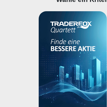
The company was founded by
Brian Donahoo, Klaus Schauser
and Jonathan Walker in 2006 and
is headqu