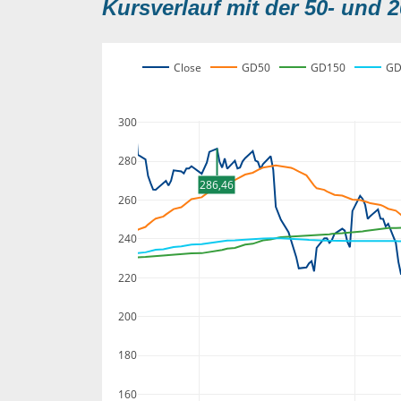
Kursverlauf mit der 50- und 2
Close
GD50
GD150
GD
300
280
286,46
260
240
220
200
180
160