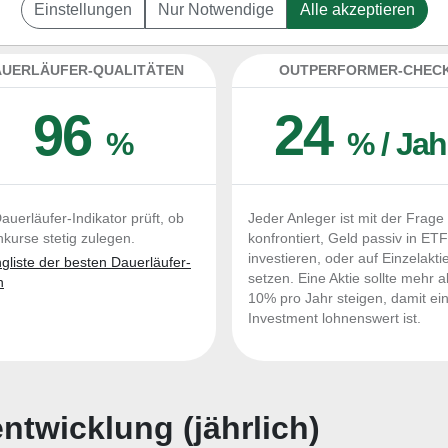
ial Technologies zum Kaufen und Liegenlassen g
Einstellungen
Nur Notwendige
Alle akzeptieren
UERLÄUFER-QUALITÄTEN
OUTPERFORMER-CHEC
96
24
%
% / Jah
auerläufer-Indikator prüft, ob
Jeder Anleger ist mit der Frage
nkurse stetig zulegen.
konfrontiert, Geld passiv in ET
investieren, oder auf Einzelakti
liste der besten Dauerläufer-
setzen. Eine Aktie sollte mehr a
n
10% pro Jahr steigen, damit ei
Investment lohnenswert ist.
twicklung (jährlich)