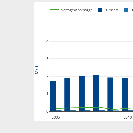
Nettogewinnmarge
Umsatz
4
3
Mrd.
2
1
0
2005
2010