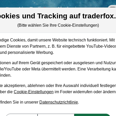
re
Live-Trading
Akademie
off
okies und Tracking auf traderfox
(Bitte wählen Sie Ihre Cookie-Einstellungen)
ige Cookies, damit unsere Website technisch funktioniert. Mit 
m Dienste von Partnern, z. B. für eingebettete YouTube-Video
Marktkapitalisierung
13,30 Mrd. USD
nd personalisierte Werbung.
Unternehmenswert
13,50 Mrd. USD
ionen auf Ihrem Gerät gespeichert oder ausgelesen und Nutzu
gle/YouTube oder Meta übermittelt werden. Eine Verarbeitung 
Umsatz
4,56 Mrd. USD
inden.
e akzeptieren, ablehnen oder Ihre Auswahl individuell festlegen
über die
Cookie-Einstellungen
im Footer widerrufen oder ändern
 finden Sie in unserer
Datenschutzrichtlinie
.
aufempfehlung?