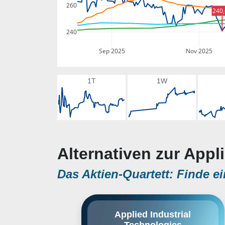
260
240
240
Sep 2025
Nov 2025
1T
1W
Alternativen zur Appl
Das Aktien-Quartett: Finde ei
Applied Industrial Technologies,
Applied Industrial
Inc. engages in the manufacture
Technologies