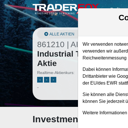
Softwa
Co
ALLE AKTIEN
861210 | AIT
–
Applied
Wir verwenden notwend
verwenden wir außerde
Industrial Technologies
Reichweitenmessung u
Aktie
Dabei können Informat
Realtime-Aktienkurs:
Drittanbieter wie Goo
-
-
-
der EU/des EWR stattf
-
Sie können alle Dienst
können Sie jederzeit 
Weitere Informationen
Investment-Check: K