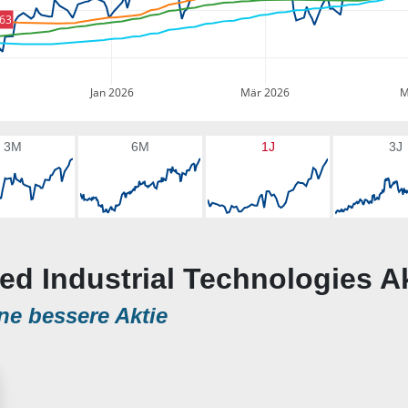
,63
Jan 2026
Mär 2026
M
3M
6M
1J
3J
ied Industrial Technologies A
ne bessere Aktie