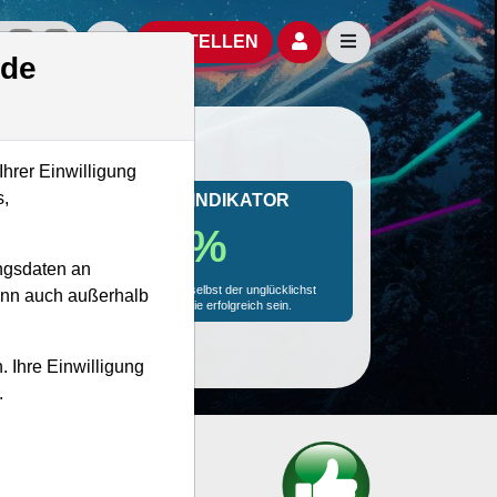
izielle Social Media-Accounts
Aktien- und Artikelsuche öffnen
Seitennavigation öf
BESTELLEN
.de
Ihrer Einwilligung
s,
MONKEY-TRADER INDIKATOR
78.7 %
ngsdaten an
Mit 78.7 % Wahrscheinlichkeit wird selbst der unglücklichst
kann auch außerhalb
agierende Trader mit dieser Aktie erfolgreich sein.
. Ihre Einwilligung
.