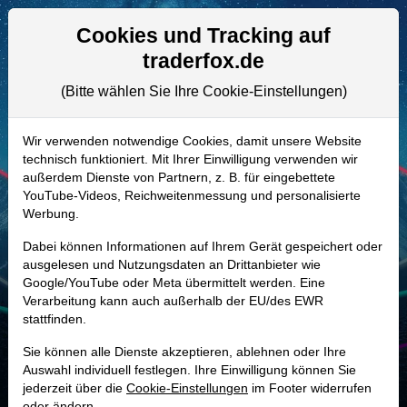
Aktien- und Artikelsuche
Seite
Cookies und Tracking auf
traderfox.de
(Bitte wählen Sie Ihre Cookie-Einstellungen)
ALLE AKTIEN
A2QR0K | APP
–
AppLovin Aktie
Wir verwenden notwendige Cookies, damit unsere Website
technisch funktioniert. Mit Ihrer Einwilligung verwenden wir
Realtime-Aktienkurs:
außerdem Dienste von Partnern, z. B. für eingebettete
-
-
-
YouTube-Videos, Reichweitenmessung und personalisierte
-
Werbung.
Dabei können Informationen auf Ihrem Gerät gespeichert oder
Marktkapitalisierung
112,70 Mrd. USD
ausgelesen und Nutzungsdaten an Drittanbieter wie
Google/YouTube oder Meta übermittelt werden. Eine
Unternehmenswert
113,46 Mrd. USD
Verarbeitung kann auch außerhalb der EU/des EWR
stattfinden.
Umsatz
5,48 Mrd. USD
Sie können alle Dienste akzeptieren, ablehnen oder Ihre
Auswahl individuell festlegen. Ihre Einwilligung können Sie
jederzeit über die
Cookie-Einstellungen
im Footer widerrufen
MONKEY-TRADER INDIKATOR
oder ändern.