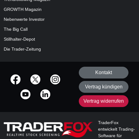
GROWTH
Magazin
Nebenwerte Investor
The Big Call
Stillhalter-Depot
Die Trader-Zeitung
Kontakt
offizielle Social Media-Accounts
Vertrag kündigen
Vertrag widerrufen
TraderFox
entwickelt Trading-
Software für