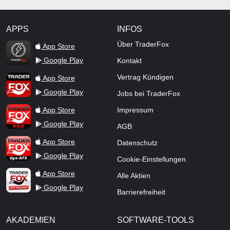
APPS
INFOS
TraderFox Flash
Über TraderFox
App Store
Google Play
Kontakt
TraderFox App
Vertrag Kündigen
App Store
Google Play
Jobs bei TraderFox
TraderFox Pro
App Store
Impressum
Google Play
AGB
TraderFox dpa-AFX ProFeed
App Store
Datenschutz
Google Play
Cookie-Einstellungen
TraderFox Live Trading
App Store
Alle Aktien
Google Play
Barrierefreiheit
AKADEMIEN
SOFTWARE-TOOLS