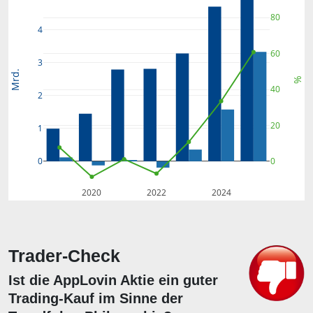
80
4
60
3
Mrd.
%
40
2
20
1
0
0
2020
2022
2024
Trader-Check
Ist die AppLovin Aktie ein guter
Trading-Kauf im Sinne der