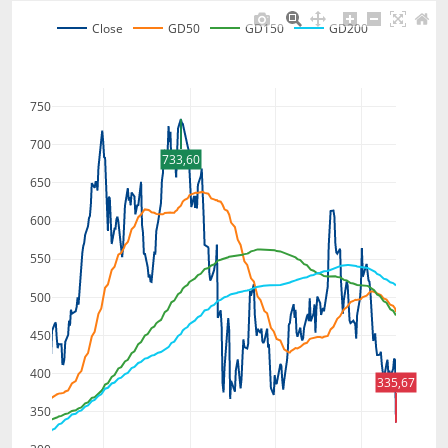
Close
GD50
GD150
GD200
750
700
733,60
650
600
550
500
450
400
335,67
350