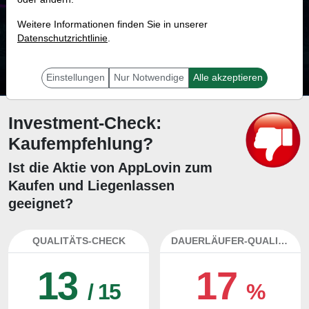
41.9 %
Weitere Informationen finden Sie in unserer
Datenschutzrichtlinie
Mit 41.9 % Wahrscheinlichkeit wird selbst der unglücklichst agierende Trader
.
mit dieser Aktie erfolgreich sein.
Einstellungen
Nur Notwendige
Alle akzeptieren
Investment-Check:
Kaufempfehlung?
Ist die Aktie von AppLovin zum
Kaufen und Liegenlassen
geeignet?
QUALITÄTS-CHECK
DAUERLÄUFER-QUALITÄTEN
13
17
/ 15
%