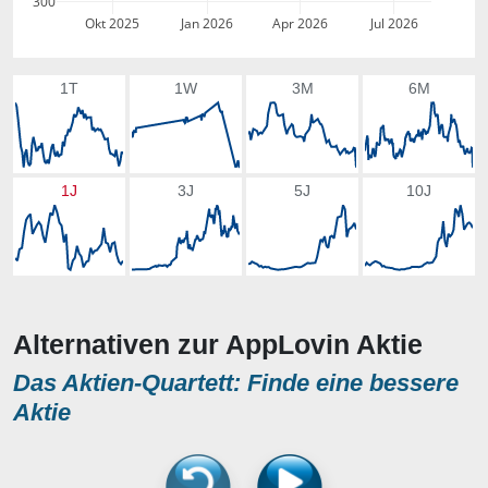
300
Okt 2025
Jan 2026
Apr 2026
Jul 2026
1T
1W
3M
6M
1J
3J
5J
10J
Alternativen zur AppLovin Aktie
Das Aktien-Quartett: Finde eine bessere
Aktie