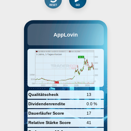
AppLovin Corp. engages in the
AppLovin
development and operation of a
mobile marketing platform. It
offers AppDiscovery, MAX, Adjust,
and SparkLabs. Its software-
based platform caters to mobile
application developers to improve
the marketing and monetization of
applications. The company was
founded by Andrew Karam, John
Krystynak, and Adam Foroughi in
2011 and is headquartered in Palo
Alto, CA.
Qualitätscheck
13
Dividendenrendite
0.0 %
Dauerläufer Score
17
Relative Stärke Score
41