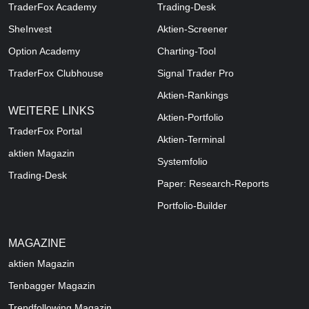
TraderFox Academy
Trading-Desk
SheInvest
Aktien-Screener
Option Academy
Charting-Tool
TraderFox Clubhouse
Signal Trader Pro
Aktien-Rankings
WEITERE LINKS
Aktien-Portfolio
TraderFox Portal
Aktien-Terminal
aktien Magazin
Systemfolio
Trading-Desk
Paper: Research-Reports
Portfolio-Builder
MAGAZINE
aktien
Magazin
Tenbagger Magazin
Trendfollowing Magazin