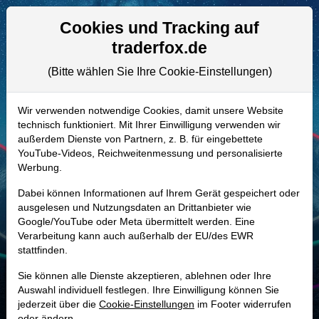
Aktien- und Artikelsuche
Seite
Cookies und Tracking auf
traderfox.de
(Bitte wählen Sie Ihre Cookie-Einstellungen)
ALLE AKTIEN
A0CAPU | ABR
–
Arbor Realty Trust
Wir verwenden notwendige Cookies, damit unsere Website
technisch funktioniert. Mit Ihrer Einwilligung verwenden wir
Aktie
außerdem Dienste von Partnern, z. B. für eingebettete
Realtime-Aktienkurs:
YouTube-Videos, Reichweitenmessung und personalisierte
Werbung.
-
-
-
-
Dabei können Informationen auf Ihrem Gerät gespeichert oder
ausgelesen und Nutzungsdaten an Drittanbieter wie
Google/YouTube oder Meta übermittelt werden. Eine
Marktkapitalisierung
998,09 Mio. USD
Verarbeitung kann auch außerhalb der EU/des EWR
stattfinden.
Unternehmenswert
7,35 Mrd. USD
Sie können alle Dienste akzeptieren, ablehnen oder Ihre
Umsatz
501,25 Mio. USD
Auswahl individuell festlegen. Ihre Einwilligung können Sie
jederzeit über die
Cookie-Einstellungen
im Footer widerrufen
oder ändern.