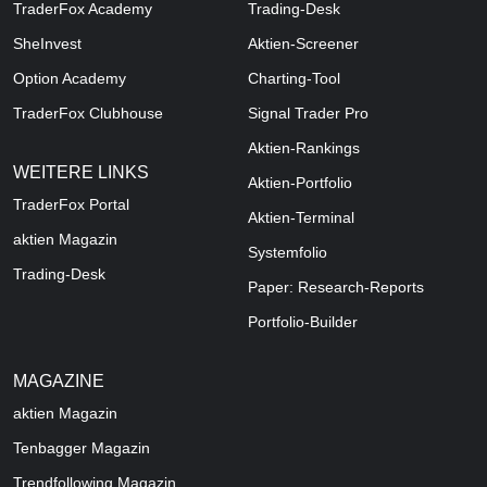
TraderFox Academy
Trading-Desk
SheInvest
Aktien-Screener
Option Academy
Charting-Tool
TraderFox Clubhouse
Signal Trader Pro
Aktien-Rankings
WEITERE LINKS
Aktien-Portfolio
TraderFox Portal
Aktien-Terminal
aktien Magazin
Systemfolio
Trading-Desk
Paper: Research-Reports
Portfolio-Builder
MAGAZINE
aktien
Magazin
Tenbagger Magazin
Trendfollowing Magazin