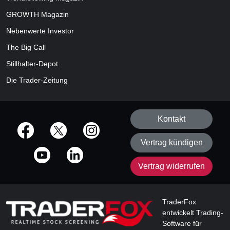
GROWTH
Magazin
Nebenwerte Investor
The Big Call
Stillhalter-Depot
Die Trader-Zeitung
Kontakt
offizielle Social Media-Accounts
Vertrag kündigen
Vertrag widerrufen
TraderFox
entwickelt Trading-
Software für