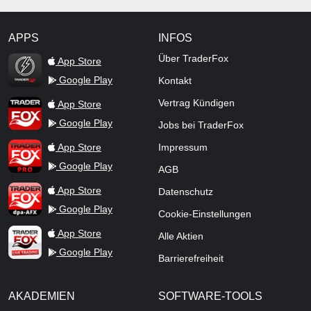
APPS
INFOS
TraderFox Flash
Über TraderFox
App Store
Google Play
Kontakt
TraderFox App
Vertrag Kündigen
App Store
Google Play
Jobs bei TraderFox
TraderFox Pro
App Store
Impressum
Google Play
AGB
TraderFox dpa-AFX ProFeed
App Store
Datenschutz
Google Play
Cookie-Einstellungen
TraderFox Live Trading
App Store
Alle Aktien
Google Play
Barrierefreiheit
AKADEMIEN
SOFTWARE-TOOLS