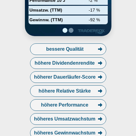
Performance 10 J
-2 %
Mortgage Corporation. The
company was founded by Ivan
Umsatzw. (TTM)
-17 %
Kaufman in June 2003 and is
headquartered in Uniondale, NY.
Gewinnw. (TTM)
-92 %
bessere Qualität
höhere Dividendenrendite
höherer Dauerläufer-Score
höhere Relative Stärke
höhere Performance
höheres Umsatzwachstum
höheres Gewinnwachstum