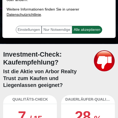
MONKEY-TRADER INDIKATOR
Weitere Informationen finden Sie in unserer
12.2 %
Datenschutzrichtlinie
.
Mit 12.2 % Wahrscheinlichkeit wird selbst der unglücklichst agierende Trader
mit dieser Aktie erfolgreich sein.
Einstellungen
Nur Notwendige
Alle akzeptieren
Investment-Check:
Kaufempfehlung?
Ist die Aktie von Arbor Realty
Trust zum Kaufen und
Liegenlassen geeignet?
QUALITÄTS-CHECK
DAUERLÄUFER-QUALITÄTEN
7
28