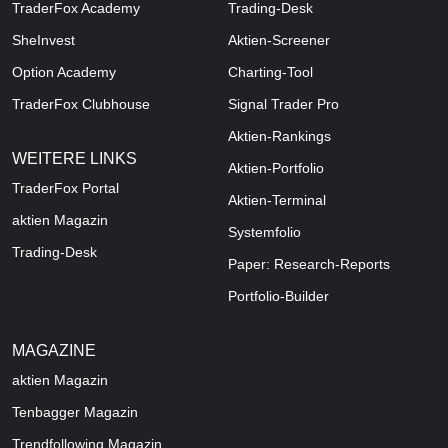
TraderFox Academy
Trading-Desk
SheInvest
Aktien-Screener
Option Academy
Charting-Tool
TraderFox Clubhouse
Signal Trader Pro
Aktien-Rankings
WEITERE LINKS
Aktien-Portfolio
TraderFox Portal
Aktien-Terminal
aktien Magazin
Systemfolio
Trading-Desk
Paper: Research-Reports
Portfolio-Builder
MAGAZINE
aktien
Magazin
Tenbagger Magazin
Trendfollowing Magazin