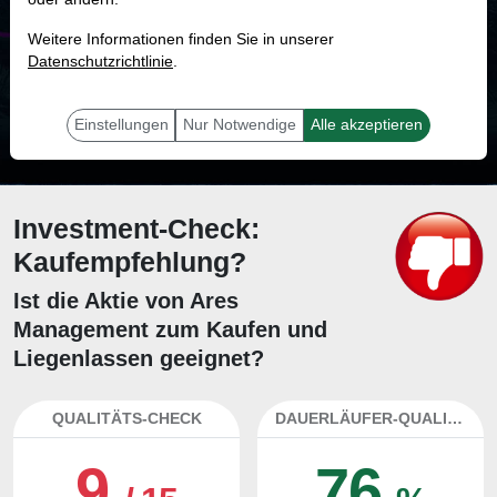
MONKEY-TRADER INDIKATOR
Weitere Informationen finden Sie in unserer
24.2 %
Datenschutzrichtlinie
.
Mit 24.2 % Wahrscheinlichkeit wird selbst der unglücklichst agierende Trader
mit dieser Aktie erfolgreich sein.
Einstellungen
Nur Notwendige
Alle akzeptieren
Investment-Check:
Kaufempfehlung?
Ist die Aktie von Ares
Management zum Kaufen und
Liegenlassen geeignet?
QUALITÄTS-CHECK
DAUERLÄUFER-QUALITÄTEN
9
76