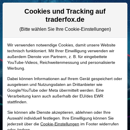
Aktien- und Artikelsuche
Seite
Cookies und Tracking auf
traderfox.de
(Bitte wählen Sie Ihre Cookie-Einstellungen)
ALLE AKTIEN
A2N87U | ARES
–
Ares Management
Wir verwenden notwendige Cookies, damit unsere Website
technisch funktioniert. Mit Ihrer Einwilligung verwenden wir
Aktie
außerdem Dienste von Partnern, z. B. für eingebettete
Realtime-Aktienkurs:
YouTube-Videos, Reichweitenmessung und personalisierte
Werbung.
-
-
-
-
Dabei können Informationen auf Ihrem Gerät gespeichert oder
ausgelesen und Nutzungsdaten an Drittanbieter wie
Google/YouTube oder Meta übermittelt werden. Eine
Marktkapitalisierung
30,84 Mrd. USD
Verarbeitung kann auch außerhalb der EU/des EWR
stattfinden.
Unternehmenswert
45,01 Mrd. USD
Sie können alle Dienste akzeptieren, ablehnen oder Ihre
Umsatz
5,60 Mrd. USD
Auswahl individuell festlegen. Ihre Einwilligung können Sie
jederzeit über die
Cookie-Einstellungen
im Footer widerrufen
oder ändern.