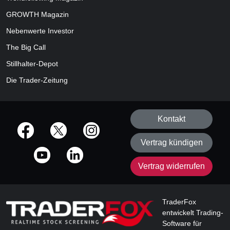
GROWTH
Magazin
Nebenwerte Investor
The Big Call
Stillhalter-Depot
Die Trader-Zeitung
Kontakt
offizielle Social Media-Accounts
Vertrag kündigen
Vertrag widerrufen
TraderFox
entwickelt Trading-
Software für