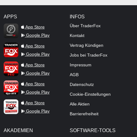
APPS
INFOS
TraderFox Flash
Über TraderFox
App Store
Google Play
Kontakt
TraderFox App
Vertrag Kündigen
App Store
Google Play
Jobs bei TraderFox
TraderFox Pro
App Store
Impressum
Google Play
AGB
TraderFox dpa-AFX ProFeed
App Store
Datenschutz
Google Play
Cookie-Einstellungen
TraderFox Live Trading
App Store
Alle Aktien
Google Play
Barrierefreiheit
AKADEMIEN
SOFTWARE-TOOLS