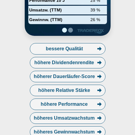
Performance 10 J
25 %
investment in secondary markets,
alternative asset class strategies,
Umsatzw. (TTM)
39 %
private equity, real estate,
infrastructure, and credit. The
Gewinnw. (TTM)
26 %
company was founded by Michael
J. Arougheti, David B. Kaplan,
John H. Kissick, Antony P. Ressler,
and Bennett Rosenthal in 1997
and is headquartered in Los
bessere Qualität
Angeles, CA.
höhere Dividendenrendite
höherer Dauerläufer-Score
höhere Relative Stärke
höhere Performance
höheres Umsatzwachstum
höheres Gewinnwachstum