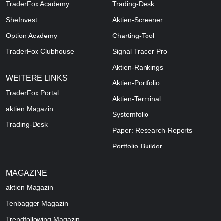
TraderFox Academy
Trading-Desk
SheInvest
Aktien-Screener
Option Academy
Charting-Tool
TraderFox Clubhouse
Signal Trader Pro
Aktien-Rankings
WEITERE LINKS
Aktien-Portfolio
TraderFox Portal
Aktien-Terminal
aktien Magazin
Systemfolio
Trading-Desk
Paper: Research-Reports
Portfolio-Builder
MAGAZINE
aktien
Magazin
Tenbagger Magazin
Trendfollowing Magazin