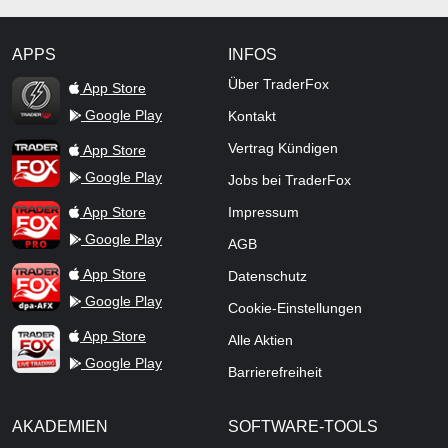
APPS
INFOS
TraderFox Flash
Über TraderFox
App Store
Google Play
Kontakt
TraderFox App
Vertrag Kündigen
App Store
Google Play
Jobs bei TraderFox
TraderFox Pro
App Store
Impressum
Google Play
AGB
TraderFox dpa-AFX ProFeed
App Store
Datenschutz
Google Play
Cookie-Einstellungen
TraderFox Live Trading
App Store
Alle Aktien
Google Play
Barrierefreiheit
AKADEMIEN
SOFTWARE-TOOLS