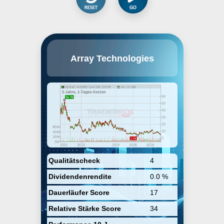
Array Technologies, Inc.
Array Technologies
manufactures ground-mounting
systems used in solar energy
projects. The company sells its
products to engineering,
procurement and construction
firms that build solar energy
projects and to large solar
developers, independent power
producers and utilities, master
supply agreements or multi-year
procurement contracts. It has
offices in Europe, Central America,
and Australia. The company's
Qualitätscheck
4
products include DuraTrack and
Dividendenrendite
0.0 %
SmarTrack. Array Technologies
was founded by Ronald P. Corio in
Dauerläufer Score
17
1989 and is headquartered in
Albuquerque, NM.
Relative Stärke Score
34