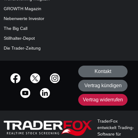
GROWTH
Magazin
Nebenwerte Investor
The Big Call
Stillhalter-Depot
Die Trader-Zeitung
Kontakt
offizielle Social Media-Accounts
Vertrag kündigen
Vertrag widerrufen
TraderFox
entwickelt Trading-
Software für