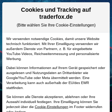
Aktien- und Artikelsuche
Seite
Cookies und Tracking auf
traderfox.de
(Bitte wählen Sie Ihre Cookie-Einstellungen)
ALLE AKTIEN
A2QFA4 | ARRY
–
Array
Wir verwenden notwendige Cookies, damit unsere Website
technisch funktioniert. Mit Ihrer Einwilligung verwenden wir
Technologies Aktie
außerdem Dienste von Partnern, z. B. für eingebettete
Realtime-Aktienkurs:
YouTube-Videos, Reichweitenmessung und personalisierte
Werbung.
-
-
-
-
Dabei können Informationen auf Ihrem Gerät gespeichert oder
ausgelesen und Nutzungsdaten an Drittanbieter wie
Google/YouTube oder Meta übermittelt werden. Eine
Marktkapitalisierung
854,62 Mio. USD
Verarbeitung kann auch außerhalb der EU/des EWR
stattfinden.
Unternehmenswert
1,80 Mrd. USD
Sie können alle Dienste akzeptieren, ablehnen oder Ihre
Umsatz
1,28 Mrd. USD
Auswahl individuell festlegen. Ihre Einwilligung können Sie
jederzeit über die
Cookie-Einstellungen
im Footer widerrufen
oder ändern.