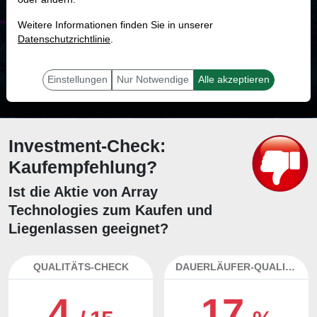
MONKEY-TRADER INDIKATOR
Weitere Informationen finden Sie in unserer
41.0 %
Datenschutzrichtlinie
.
Mit 41.0 % Wahrscheinlichkeit wird selbst der unglücklichst agierende Trader
mit dieser Aktie erfolgreich sein.
Einstellungen
Nur Notwendige
Alle akzeptieren
Investment-Check:
Kaufempfehlung?
Ist die Aktie von Array
Technologies zum Kaufen und
Liegenlassen geeignet?
QUALITÄTS-CHECK
DAUERLÄUFER-QUALITÄTEN
4
17