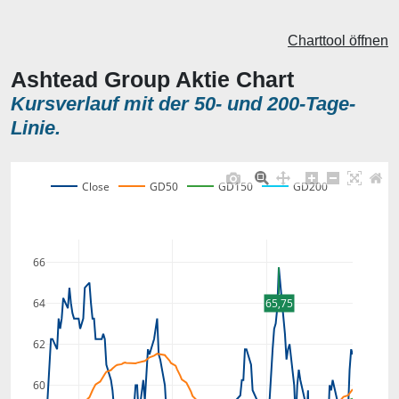
Charttool öffnen
Ashtead Group Aktie Chart
Kursverlauf mit der 50- und 200-Tage-
Linie.
Close
GD50
GD150
GD200
66
64
65,75
62
60