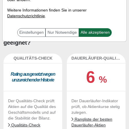
Investment-Check:
Weitere Informationen finden Sie in unserer
Kaufempfehlung?
Datenschutzrichtlinie
.
Ist die Aktie von Ashtead Group
Einstellungen
Nur Notwendige
Alle akzeptieren
zum Kaufen und Liegenlassen
geeignet?
QUALITÄTS-CHECK
DAUERLÄUFER-QUALITÄTEN
6
Ra­ting aus­ge­setzt we­gen
%
un­zu­rei­chen­der His­to­rie
Der Qualitäts-Check prüft
Der Dauerläufer-Indikator
Aktien auf die Qualität des
prüft, ob Aktienkurse stetig
Geschäftsmodells und auf
zulegen.
die Stabilität der Bilanz.
Rangliste der besten
Qualitäts-Check
Dauerläufer-Aktien