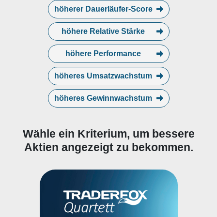
Bagger, Schleifmaschinen,
höherer Dauerläufer-Score
Hochdruckreiniger,
Kompressoren, Arbeits- und
Hebebühnen, Container wie auch
höhere Relative Stärke
mobilen Toilettenwagen und
Duschkabinen. Ashtead Group plc
höhere Performance
wurde 1984 gegründet und hat
ihren Hauptsitz in London, UK.
höheres Umsatzwachstum
höheres Gewinnwachstum
Wähle ein Kriterium, um bessere
Aktien angezeigt zu bekommen.