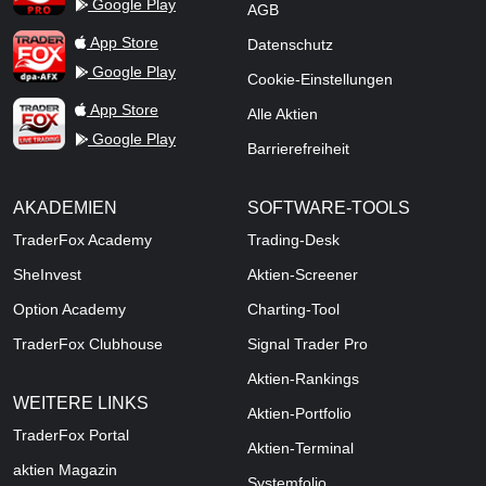
Google Play
AGB
TraderFox dpa-AFX ProFeed
App Store
Datenschutz
Google Play
Cookie-Einstellungen
TraderFox Live Trading
App Store
Alle Aktien
Google Play
Barrierefreiheit
AKADEMIEN
SOFTWARE-TOOLS
TraderFox Academy
Trading-Desk
SheInvest
Aktien-Screener
Option Academy
Charting-Tool
TraderFox Clubhouse
Signal Trader Pro
Aktien-Rankings
WEITERE LINKS
Aktien-Portfolio
TraderFox Portal
Aktien-Terminal
aktien Magazin
Systemfolio