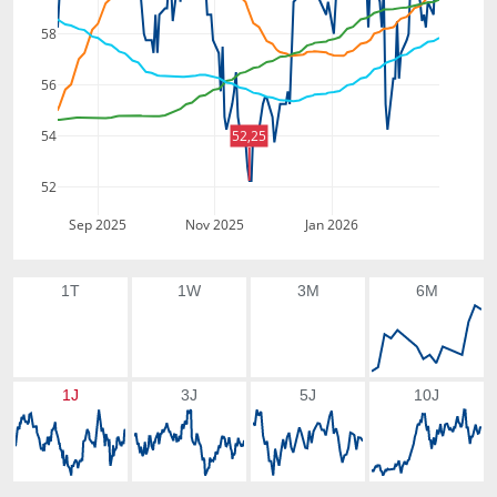
58
56
54
52,25
52
Sep 2025
Nov 2025
Jan 2026
1T
1W
3M
6M
1J
3J
5J
10J