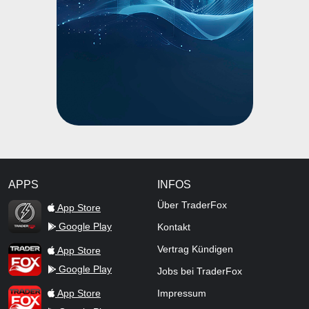
APPS
INFOS
TraderFox Flash
Über TraderFox
App Store
Google Play
Kontakt
TraderFox App
Vertrag Kündigen
App Store
Google Play
Jobs bei TraderFox
TraderFox Pro
App Store
Impressum