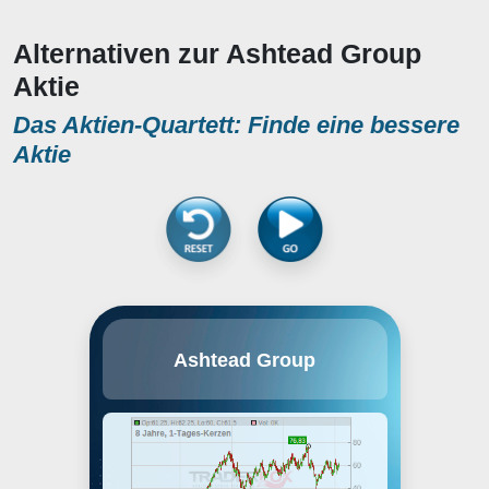
Alternativen zur Ashtead Group
Aktie
Das Aktien-Quartett: Finde eine bessere
Aktie
Ashtead Group plc ist eine
Ashtead Group
Unternehmensgruppe, die
Baugeräte und Bauausrüstungen
in den USA, Kanada und in
Grossbritannien vermietet. Der
Konzern offeriert ein
Komplettsortiment für eine
Vielzahl an Anwendungen, von