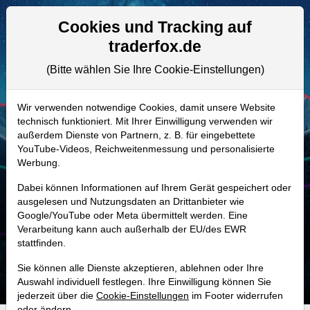
Aktien- und Artikelsuche
Seite
Cookies und Tracking auf
traderfox.de
(Bitte wählen Sie Ihre Cookie-Einstellungen)
ALLE AKTIEN
894565
–
Ashtead Group Aktie
Wir verwenden notwendige Cookies, damit unsere Website
technisch funktioniert. Mit Ihrer Einwilligung verwenden wir
Realtime-Aktienkurs:
außerdem Dienste von Partnern, z. B. für eingebettete
-
-
-
YouTube-Videos, Reichweitenmessung und personalisierte
-
Werbung.
Dabei können Informationen auf Ihrem Gerät gespeichert oder
MONKEY-TRADER INDIKATOR
ausgelesen und Nutzungsdaten an Drittanbieter wie
Google/YouTube oder Meta übermittelt werden. Eine
63.0 %
Verarbeitung kann auch außerhalb der EU/des EWR
stattfinden.
Mit 63.0 % Wahrscheinlichkeit wird selbst der unglücklichst agierende Trader
mit dieser Aktie erfolgreich sein.
Sie können alle Dienste akzeptieren, ablehnen oder Ihre
Auswahl individuell festlegen. Ihre Einwilligung können Sie
jederzeit über die
Cookie-Einstellungen
im Footer widerrufen
oder ändern.